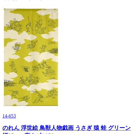
14-653
のれん 浮世絵 鳥獣人物戯画 うさぎ 猿 蛙 グリーン