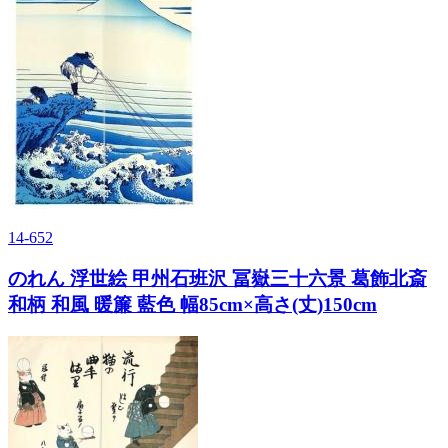
14-652
のれん 浮世絵 甲州石班沢 冨嶽三十六景 葛飾北斎
和柄 和風 暖簾 藍色 幅85cm×高さ(丈)150cm