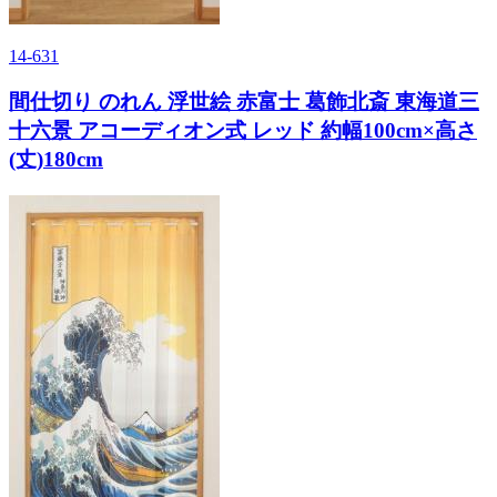
14-631
間仕切り のれん 浮世絵 赤富士 葛飾北斎 東海道三
十六景 アコーディオン式 レッド 約幅100cm×高さ
(丈)180cm