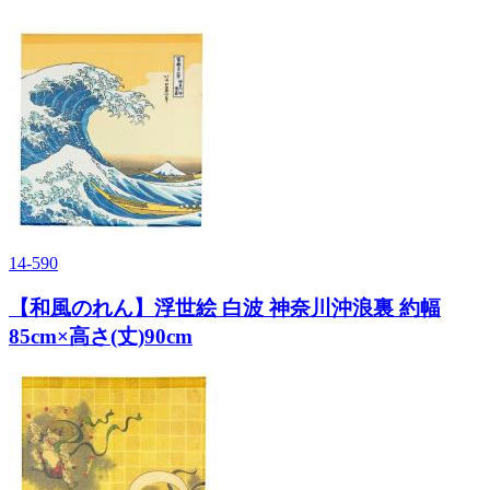
14-590
【和風のれん】浮世絵 白波 神奈川沖浪裏 約幅
85cm×高さ(丈)90cm