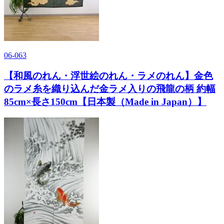
06-063
【和風のれん・浮世絵のれん・ラメのれん】金色
のラメ糸を織り込んだ金ラメ入りの飛龍の柄 約幅
85cm×長さ150cm【日本製（Made in Japan）】