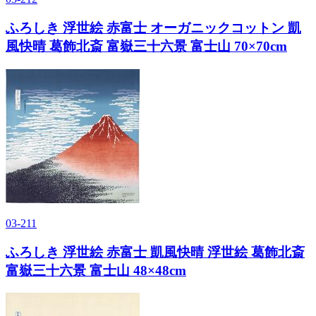
ふろしき 浮世絵 赤富士 オーガニックコットン 凱
風快晴 葛飾北斎 富嶽三十六景 富士山 70×70cm
03-211
ふろしき 浮世絵 赤富士 凱風快晴 浮世絵 葛飾北斎
富嶽三十六景 富士山 48×48cm