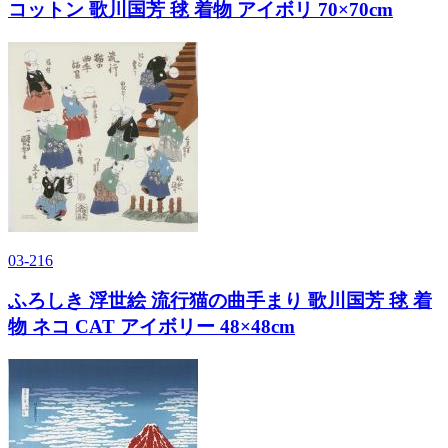
コットン 歌川国芳 毬 着物 アイボリ 70×70cm
03-216
ふろしき 浮世絵 流行猫の曲手まり 歌川国芳 毬 着
物 ネコ CAT アイボリー 48×48cm