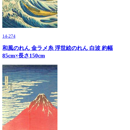
14-274
和風のれん 金ラメ糸 浮世絵のれん 白波 約幅
85cm×長さ150cm