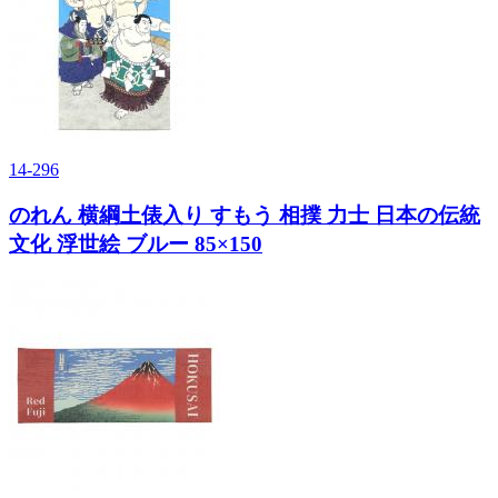
14-296
のれん 横綱土俵入り すもう 相撲 力士 日本の伝統
文化 浮世絵 ブルー 85×150