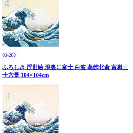
03-208
ふろしき 浮世絵 浪裏に富士 白波 葛飾北斎 富嶽三
十六景 104×104cm