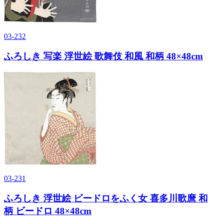
03-232
ふろしき 写楽 浮世絵 歌舞伎 和風 和柄 48×48cm
03-231
ふろしき 浮世絵 ビードロをふく女 喜多川歌麿 和
柄 ビードロ 48×48cm