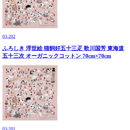
03-202
ふろしき 浮世絵 猫飼好五十三疋 歌川国芳 東海道
五十三次 オーガニックコットン 70cm×70cm
03-201