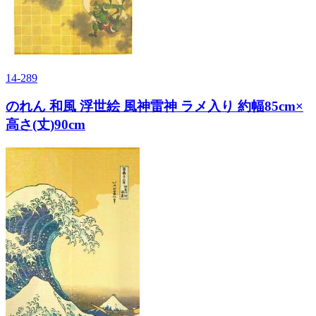
14-289
のれん 和風 浮世絵 風神雷神 ラメ入り 約幅85cm×
高さ(丈)90cm