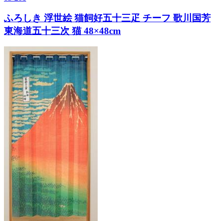
ふろしき 浮世絵 猫飼好五十三疋 チーフ 歌川国芳
東海道五十三次 猫 48×48cm