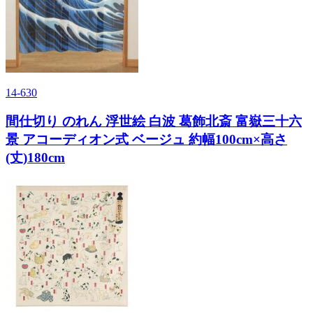
14-630
間仕切り のれん 浮世絵 白波 葛飾北斎 富嶽三十六
景 アコーディオン式 ベージュ 約幅100cm×高さ
(丈)180cm