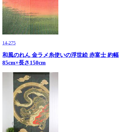
14-275
和風のれん 金ラメ糸使いの浮世絵 赤富士 約幅
85cm×長さ150cm