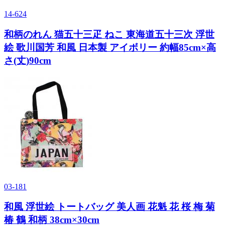
14-624
和柄のれん 猫五十三疋 ねこ 東海道五十三次 浮世
絵 歌川国芳 和風 日本製 アイボリー 約幅85cm×高
さ(丈)90cm
03-181
和風 浮世絵 トートバッグ 美人画 花魁 花 桜 梅 菊
椿 鶴 和柄 38cm×30cm