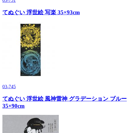
03-751
てぬぐい 浮世絵 写楽 35×93cm
03-745
てぬぐい 浮世絵 風神雷神 グラデーション ブルー
35×90cm