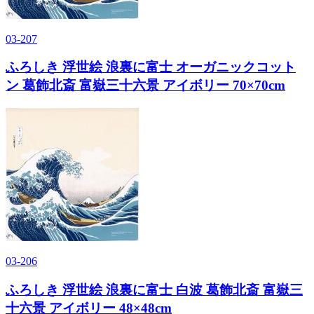
03-207
ふろしき 浮世絵 浪裏に富士 オーガニックコット
ン 葛飾北斎 富嶽三十六景 アイボリー 70×70cm
03-206
ふろしき 浮世絵 浪裏に富士 白波 葛飾北斎 富嶽三
十六景 アイボリー 48×48cm