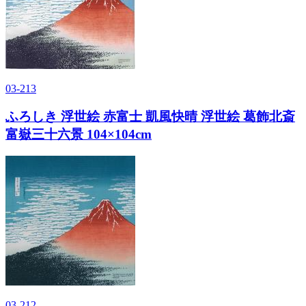
03-213
ふろしき 浮世絵 赤富士 凱風快晴 浮世絵 葛飾北斎
富嶽三十六景 104×104cm
03-212