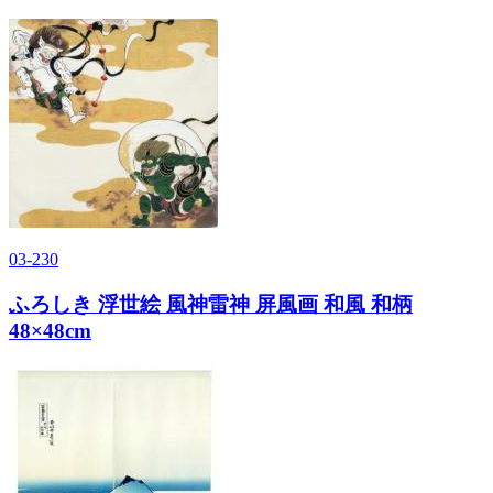
03-230
ふろしき 浮世絵 風神雷神 屏風画 和風 和柄
48×48cm