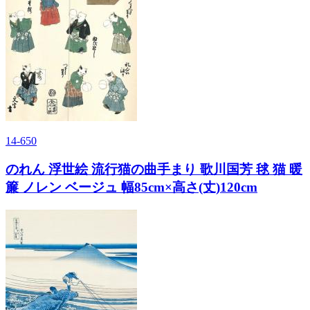
14-650
のれん 浮世絵 流行猫の曲手まり 歌川国芳 毬 猫 暖
簾 ノレン ベージュ 幅85cm×高さ(丈)120cm