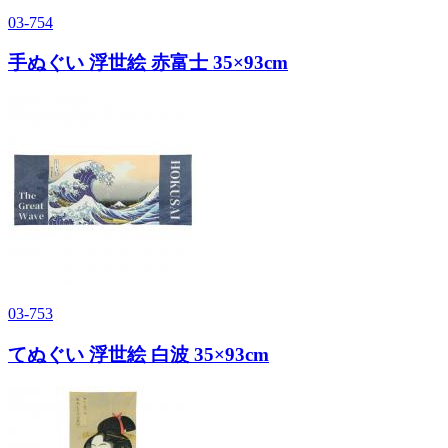
03-754
手ぬぐい 浮世絵 赤富士 35×93cm
03-753
てぬぐい 浮世絵 白波 35×93cm