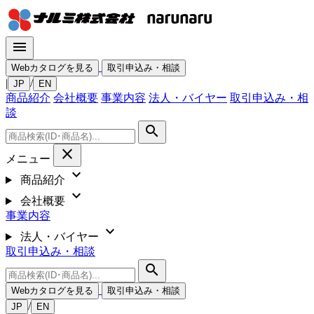
menu
Webカタログを見る
取引申込み・相談
|
/
JP
EN
商品紹介
会社概要
事業内容
法人・バイヤー
取引申込み・相
談
search
close
メニュー
expand_more
商品紹介
expand_more
会社概要
事業内容
expand_more
法人・バイヤー
取引申込み・相談
search
Webカタログを見る
取引申込み・相談
/
JP
EN