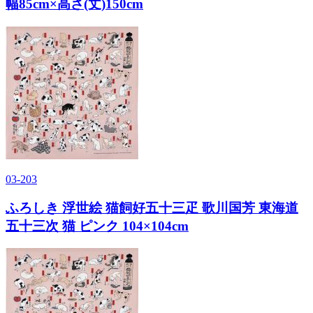
幅85cm×高さ(丈)150cm
03-203
ふろしき 浮世絵 猫飼好五十三疋 歌川国芳 東海道
五十三次 猫 ピンク 104×104cm