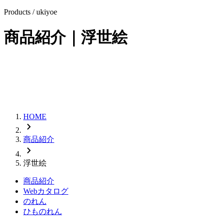
Products / ukiyoe
商品紹介｜
浮世絵
HOME
chevron_right
商品紹介
chevron_right
浮世絵
商品紹介
Webカタログ
のれん
ひものれん