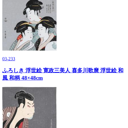
03-233
ふろしき 浮世絵 寛政三美人 喜多川歌麿 浮世絵 和
風 和柄 48×48cm