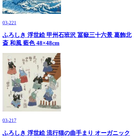
03-221
ふろしき 浮世絵 甲州石班沢 冨嶽三十六景 葛飾北
斎 和風 藍色 48×48cm
03-217
ふろしき 浮世絵 流行猫の曲手まり オーガニック