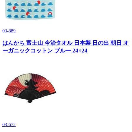
03-889
はんかち 富士山 今治タオル 日本製 日の出 朝日 オ
ーガニックコットン ブルー 24×24
03-672