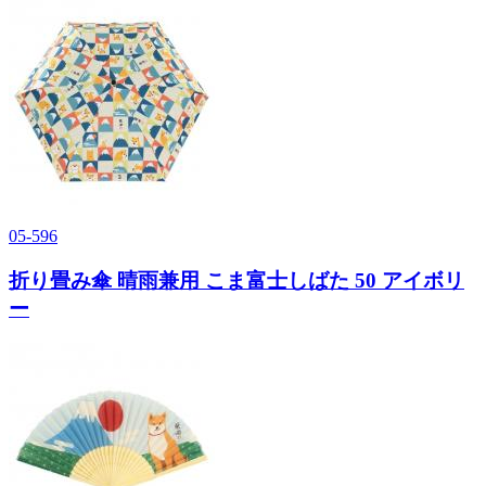
05-596
折り畳み傘 晴雨兼用 こま富士しばた 50 アイボリ
ー