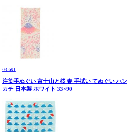
03-691
注染手ぬぐい 富士山と桜 春 手拭い てぬぐい ハン
カチ 日本製 ホワイト 33×90