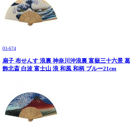
03-674
扇子 布せんす 浪裏 神奈川沖浪裏 富嶽三十六景 葛
飾北斎 白波 富士山 浪 和風 和柄 ブルー21cm