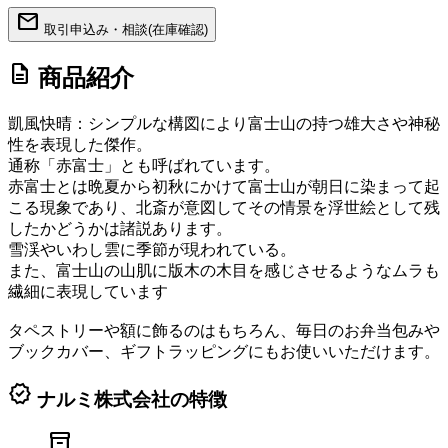
mail
取引申込み・相談(在庫確認)
description
商品紹介
凱風快晴：シンプルな構図により富士山の持つ雄大さや神秘
性を表現した傑作。
通称「赤富士」とも呼ばれています。
赤富士とは晩夏から初秋にかけて富士山が朝日に染まって起
こる現象であり、北斎が意図してその情景を浮世絵として残
したかどうかは諸説あります。
雪渓やいわし雲に季節が現われている。
また、富士山の山肌に版木の木目を感じさせるようなムラも
繊細に表現しています
タペストリーや額に飾るのはもちろん、毎日のお弁当包みや
ブックカバー、ギフトラッピングにもお使いいただけます。
verified
ナルミ株式会社の特徴
inventory_2