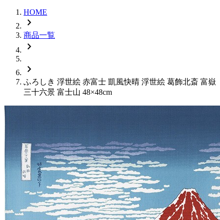
HOME
chevron_right
商品一覧
chevron_right
chevron_right
ふろしき 浮世絵 赤富士 凱風快晴 浮世絵 葛飾北斎 富嶽
三十六景 富士山 48×48cm