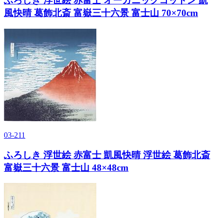
ふろしき 浮世絵 赤富士 オーガニックコットン 凱
風快晴 葛飾北斎 富嶽三十六景 富士山 70×70cm
03-211
ふろしき 浮世絵 赤富士 凱風快晴 浮世絵 葛飾北斎
富嶽三十六景 富士山 48×48cm