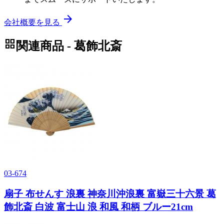
arrow_forward
会社概要を見る
grid_view
関連商品 - 葛飾北斎
03-674
扇子 布せんす 浪裏 神奈川沖浪裏 富嶽三十六景 葛
飾北斎 白波 富士山 浪 和風 和柄 ブルー21cm