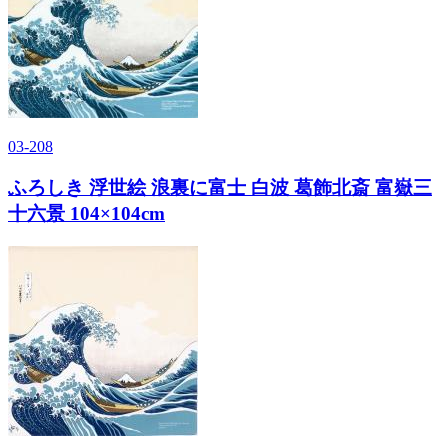
03-208
ふろしき 浮世絵 浪裏に富士 白波 葛飾北斎 富嶽三
十六景 104×104cm