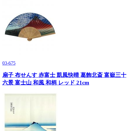
03-675
扇子 布せんす 赤富士 凱風快晴 葛飾北斎 富嶽三十
六景 富士山 和風 和柄 レッド 21cm