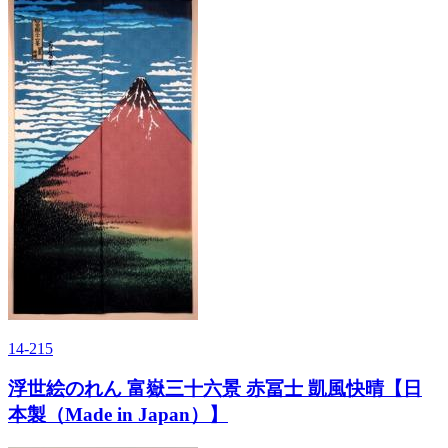
14-215
浮世絵のれん 富嶽三十六景 赤冨士 凱風快晴【日
本製（Made in Japan）】