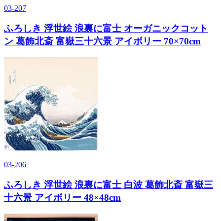
03-207
ふろしき 浮世絵 浪裏に富士 オーガニックコット
ン 葛飾北斎 富嶽三十六景 アイボリー 70×70cm
03-206
ふろしき 浮世絵 浪裏に富士 白波 葛飾北斎 富嶽三
十六景 アイボリー 48×48cm