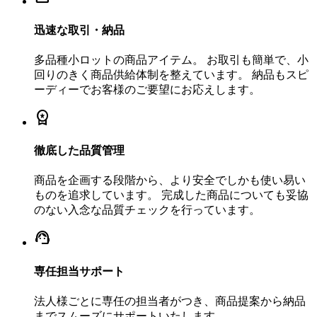
迅速な取引・納品
多品種小ロットの商品アイテム。 お取引も簡単で、小
回りのきく商品供給体制を整えています。 納品もスピ
ーディーでお客様のご要望にお応えします。
workspace_premium
徹底した品質管理
商品を企画する段階から、より安全でしかも使い易い
ものを追求しています。 完成した商品についても妥協
のない入念な品質チェックを行っています。
support_agent
専任担当サポート
法人様ごとに専任の担当者がつき、商品提案から納品
までスムーズにサポートいたします。