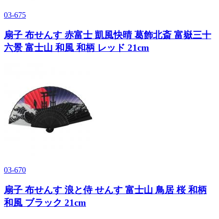
03-675
扇子 布せんす 赤富士 凱風快晴 葛飾北斎 富嶽三十
六景 富士山 和風 和柄 レッド 21cm
03-670
扇子 布せんす 浪と侍 せんす 富士山 鳥居 桜 和柄
和風 ブラック 21cm