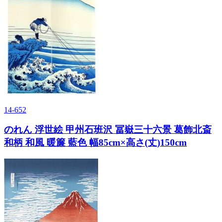
14-652
のれん 浮世絵 甲州石班沢 冨嶽三十六景 葛飾北斎
和柄 和風 暖簾 藍色 幅85cm×高さ(丈)150cm