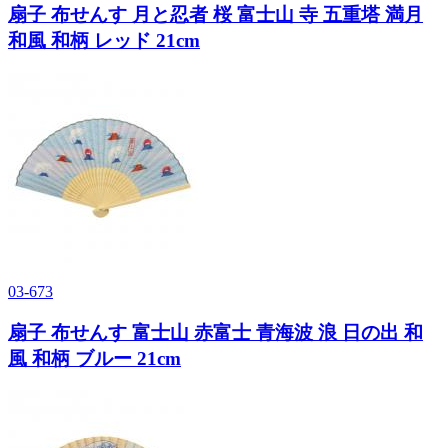
扇子 布せんす 月と忍者 桜 富士山 寺 五重塔 満月
和風 和柄 レッド 21cm
03-673
扇子 布せんす 富士山 赤富士 青海波 浪 日の出 和
風 和柄 ブルー 21cm