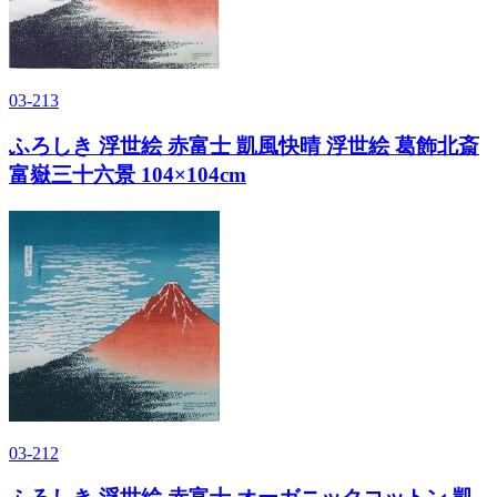
03-213
ふろしき 浮世絵 赤富士 凱風快晴 浮世絵 葛飾北斎
富嶽三十六景 104×104cm
03-212