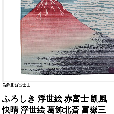
葛飾北斎
富士山
ふろしき 浮世絵 赤富士 凱風
快晴 浮世絵 葛飾北斎 富嶽三