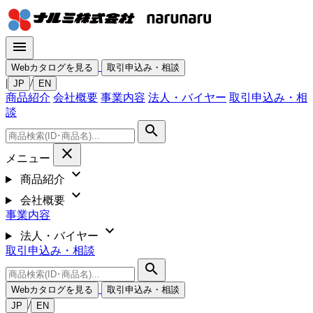
menu
Webカタログを見る
取引申込み・相談
|
/
JP
EN
商品紹介
会社概要
事業内容
法人・バイヤー
取引申込み・相
談
search
close
メニュー
expand_more
商品紹介
expand_more
会社概要
事業内容
expand_more
法人・バイヤー
取引申込み・相談
search
Webカタログを見る
取引申込み・相談
/
JP
EN