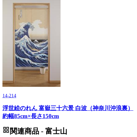
14-214
浮世絵のれん 富嶽三十六景 白波（神奈川沖浪裏）
約幅85cm×長さ150cm
grid_view
関連商品 - 富士山