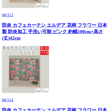
08-513
防炎 カフェカーテン エルデア 花柄 フラワー 日本
製 防炎加工 手洗い可能 ピンク 約幅100cm×高さ
(丈)42cm
08-514
防炎 カフェカーテン エルデア 花柄 フラワー 日本