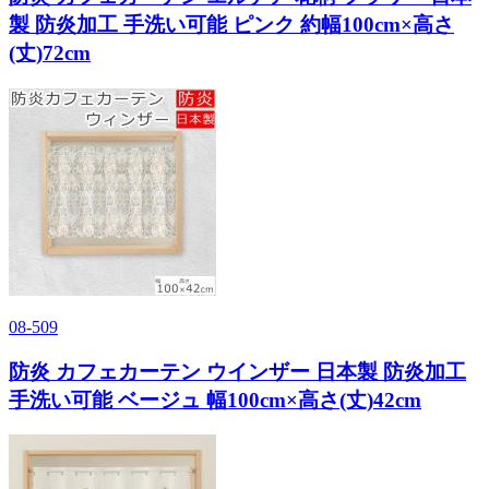
製 防炎加工 手洗い可能 ピンク 約幅100cm×高さ
(丈)72cm
08-509
防炎 カフェカーテン ウインザー 日本製 防炎加工
手洗い可能 ベージュ 幅100cm×高さ(丈)42cm