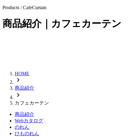
Products / CafeCurtain
商品紹介｜
カフェカーテン
HOME
chevron_right
商品紹介
chevron_right
カフェカーテン
商品紹介
Webカタログ
のれん
ひものれん