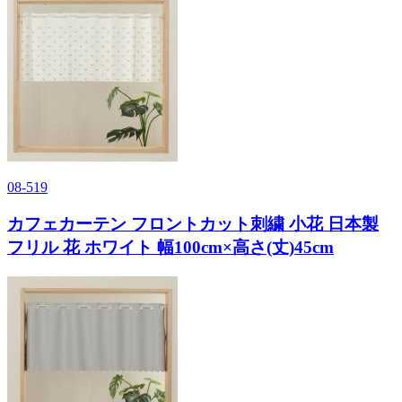
08-519
カフェカーテン フロントカット刺繍 小花 日本製
フリル 花 ホワイト 幅100cm×高さ(丈)45cm