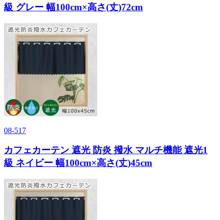
級 グレー 幅100cm×高さ(丈)72cm
08-517
カフェカーテン 遮光 防炎 撥水 マルチ機能 遮光1
級 ネイビー 幅100cm×高さ(丈)45cm