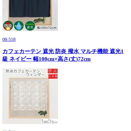
08-518
カフェカーテン 遮光 防炎 撥水 マルチ機能 遮光1
級 ネイビー 幅100cm×高さ(丈)72cm