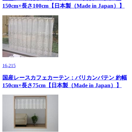
150cm×長さ100cm【日本製（Made in Japan）】
16-215
国産レースカフェカーテン：バリカンバテン 約幅
150cm×長さ75cm【日本製（Made in Japan）】