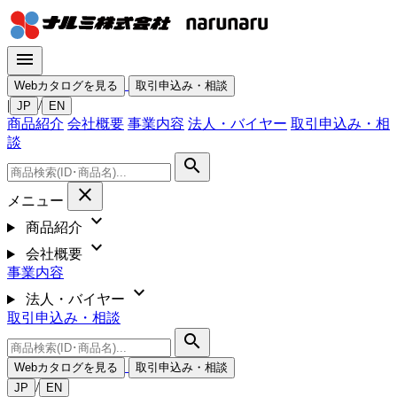
menu
Webカタログを見る
取引申込み・相談
|
/
JP
EN
商品紹介
会社概要
事業内容
法人・バイヤー
取引申込み・相
談
search
close
メニュー
expand_more
商品紹介
expand_more
会社概要
事業内容
expand_more
法人・バイヤー
取引申込み・相談
search
Webカタログを見る
取引申込み・相談
/
JP
EN