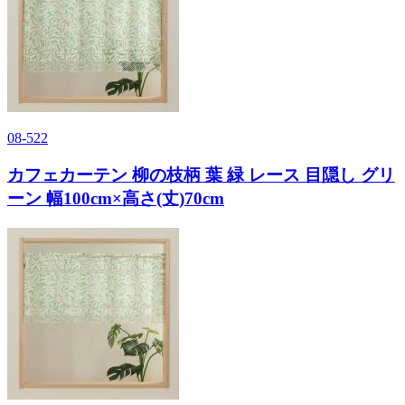
08-522
カフェカーテン 柳の枝柄 葉 緑 レース 目隠し グリ
ーン 幅100cm×高さ(丈)70cm