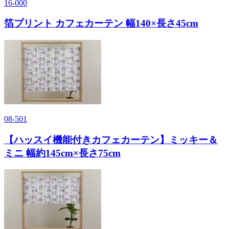
16-000
箔プリント カフェカーテン 幅140×長さ45cm
08-501
【ハッスイ機能付きカフェカーテン】ミッキー＆
ミニ 幅約145cm×長さ75cm