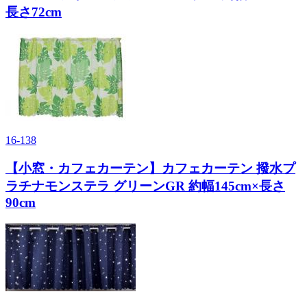
長さ72cm
16-138
【小窓・カフェカーテン】カフェカーテン 撥水プ
ラチナモンステラ グリーンGR 約幅145cm×長さ
90cm