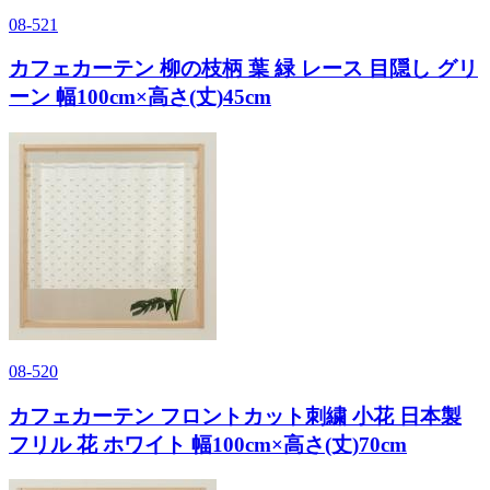
08-521
カフェカーテン 柳の枝柄 葉 緑 レース 目隠し グリ
ーン 幅100cm×高さ(丈)45cm
08-520
カフェカーテン フロントカット刺繍 小花 日本製
フリル 花 ホワイト 幅100cm×高さ(丈)70cm