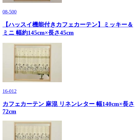
08-500
【ハッスイ機能付きカフェカーテン】ミッキー＆
ミニ 幅約145cm×長さ45cm
16-012
カフェカーテン 麻混 リネンレター 幅140cm×長さ
72cm