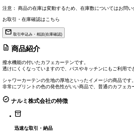
注意：
商品の在庫は変動するため、在庫数についてはお問い
お取引・在庫確認はこちら
mail
取引申込み・相談(在庫確認)
description
商品紹介
撥水機能の付いたカフェカーテンです。
透けにくくなっていますので、バスやキッチンにもご利用で
シャワーカーテンの生地の厚地といったイメージの商品です
非常にプリントの色の発色性がいい商品で、普通のカフェカ
verified
ナルミ株式会社の特徴
inventory_2
迅速な取引・納品