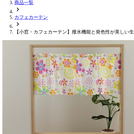
商品一覧
chevron_right
カフェカーテン
chevron_right
【小窓・カフェカーテン】撥水機能と発色性が美しい生地:撥