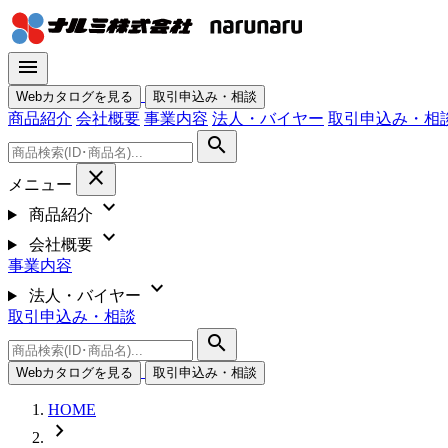
menu
Webカタログを見る
取引申込み・相談
商品紹介
会社概要
事業内容
法人・バイヤー
取引申込み・相
search
close
メニュー
expand_more
商品紹介
expand_more
会社概要
事業内容
expand_more
法人・バイヤー
取引申込み・相談
search
Webカタログを見る
取引申込み・相談
HOME
chevron_right