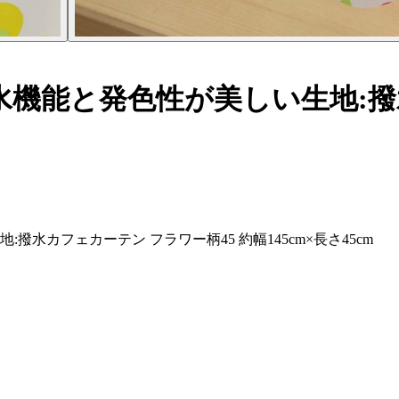
機能と発色性が美しい生地:撥
水カフェカーテン フラワー柄45 約幅145cm×長さ45cm