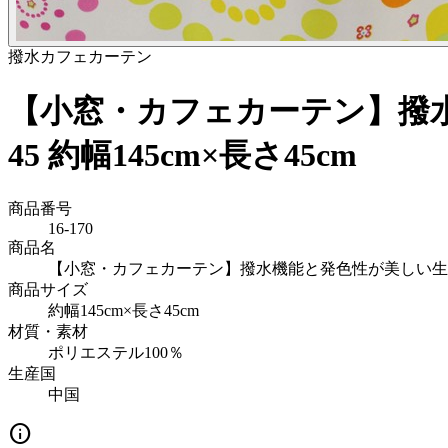
撥水カフェカーテン
【小窓・カフェカーテン】撥水
45 約幅145cm×長さ45cm
商品番号
16-170
商品名
【小窓・カフェカーテン】撥水機能と発色性が美しい生地:撥
商品サイズ
約幅145cm×長さ45cm
材質・素材
ポリエステル100％
生産国
中国
info