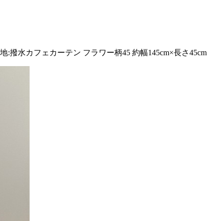
水カフェカーテン フラワー柄45 約幅145cm×長さ45cm