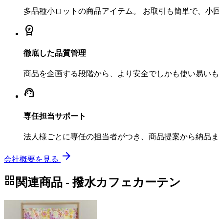
多品種小ロットの商品アイテム。 お取引も簡単で、小
workspace_premium
徹底した品質管理
商品を企画する段階から、より安全でしかも使い易いも
support_agent
専任担当サポート
法人様ごとに専任の担当者がつき、商品提案から納品ま
arrow_forward
会社概要を見る
grid_view
関連商品 - 撥水カフェカーテン