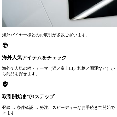
海外バイヤー様とのお取引が多数ございます。
language
海外人気アイテムをチェック
海外で人気の柄・テーマ（猫／富士山／和柄／開運など）か
ら商品を探せます。
verified_user
取引開始まで3ステップ
登録 → 条件確認 → 発注。スピーディーなお手続きで開始で
きます。