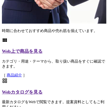
時期に合わせておすすめ商品や売れ筋を揃えています。
view_module
Web上で商品を見る
カテゴリ・用途・テーマから、取り扱い商品をすぐに確認で
きます。
［
商品紹介
］
grid_view
Webカタログを見る
最新カタログをWebで閲覧できます。提案資料としてもご利
用ください。