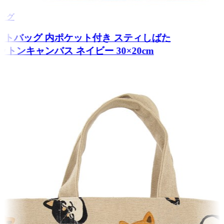
トバッグ
トートバッグ 内ポケット付き スティしばた
 コットンキャンバス ネイビー 30×20cm
7