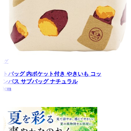
トバッグ
トートバッグ 内ポケット付き やきいも コッ
キャンバス サブバッグ ナチュラル
0×20cm
2