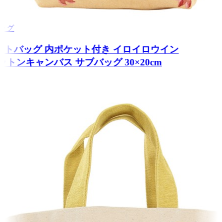
トバッグ
トートバッグ 内ポケット付き イロイロウイン
 コットンキャンバス サブバッグ 30×20cm
4