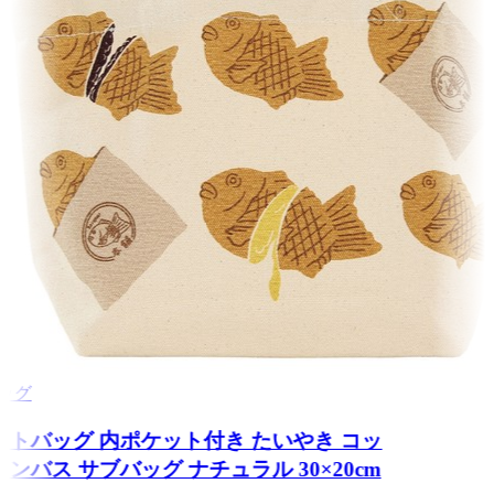
トバッグ
トートバッグ 内ポケット付き たいやき コッ
キャンバス サブバッグ ナチュラル 30×20cm