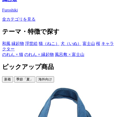
Furoshiki
全カテゴリを見る
テーマ・特徴で探す
和風
縁起物
浮世絵
猫（ねこ）
犬（いぬ）
富士山
桜
キャラ
クター
のれん × 猫
のれん × 縁起物
風呂敷 × 富士山
ピックアップ商品
新着
季節「夏」
海外向け