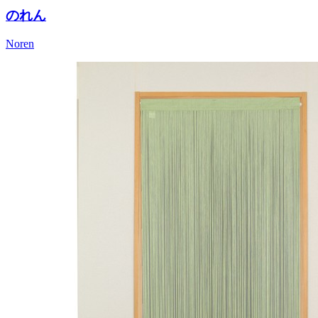
のれん
Noren