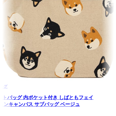
トバッグ
トートバッグ 内ポケット付き しばともフェイ
コットンキャンバス サブバッグ ベージュ
0cm