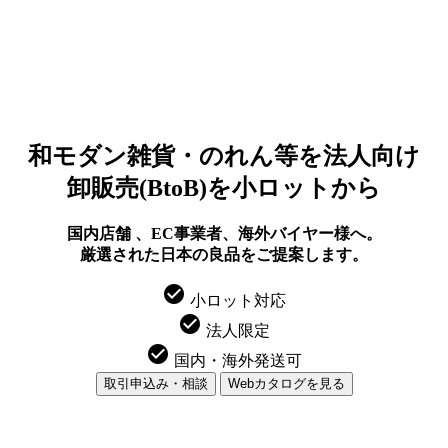
和モダン雑貨・のれん等を法人向け
卸販売(BtoB)を小ロットから
国内店舗 、EC事業者、海外バイヤー様へ。
厳選された日本の良品をご提案します。
check_circle
小ロット対応
check_circle
法人限定
check_circle
国内・海外発送可
取引申込み・相談
Webカタログを見る