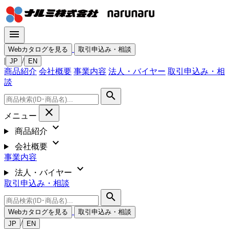
menu
Webカタログを見る
取引申込み・相談
|
/
JP
EN
商品紹介
会社概要
事業内容
法人・バイヤー
取引申込み・相
談
search
close
メニュー
expand_more
商品紹介
expand_more
会社概要
事業内容
expand_more
法人・バイヤー
取引申込み・相談
search
Webカタログを見る
取引申込み・相談
/
JP
EN