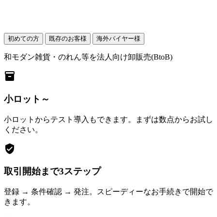
初めての方
既存のお客様
海外バイヤー様
和モダン雑貨・のれん等を法人向け卸販売(BtoB)
inventory_2
小ロット～
小ロットからテスト導入もできます。まずは数点からお試し
ください。
verified_user
取引開始まで3ステップ
登録 → 条件確認 → 発注。スピーディーなお手続きで開始で
きます。