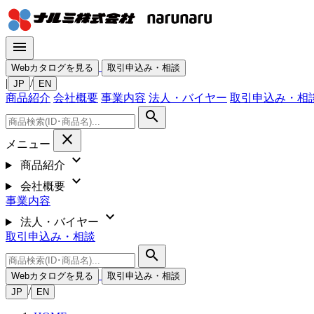
menu
Webカタログを見る
取引申込み・相談
|
/
JP
EN
商品紹介
会社概要
事業内容
法人・バイヤー
取引申込み・相
search
close
メニュー
expand_more
商品紹介
expand_more
会社概要
事業内容
expand_more
法人・バイヤー
取引申込み・相談
search
Webカタログを見る
取引申込み・相談
/
JP
EN