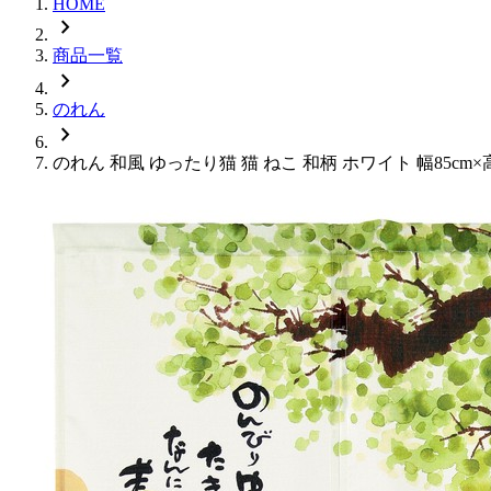
HOME
chevron_right
商品一覧
chevron_right
のれん
chevron_right
のれん 和風 ゆったり猫 猫 ねこ 和柄 ホワイト 幅85cm×高