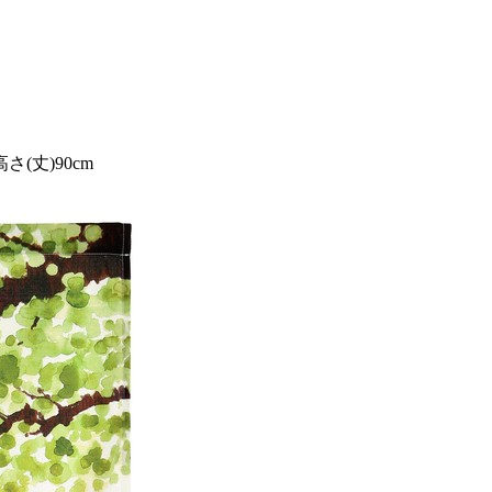
さ(丈)90cm