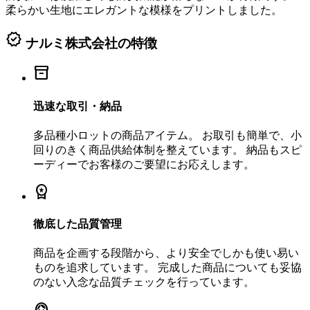
柔らかい生地にエレガントな模様をプリントしました。
verified
ナルミ株式会社の特徴
inventory_2
迅速な取引・納品
多品種小ロットの商品アイテム。 お取引も簡単で、小
回りのきく商品供給体制を整えています。 納品もスピ
ーディーでお客様のご要望にお応えします。
workspace_premium
徹底した品質管理
商品を企画する段階から、より安全でしかも使い易い
ものを追求しています。 完成した商品についても妥協
のない入念な品質チェックを行っています。
support_agent