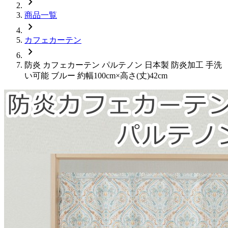
chevron_right
商品一覧
chevron_right
カフェカーテン
chevron_right
防炎 カフェカーテン パルテノン 日本製 防炎加工 手洗
い可能 ブルー 約幅100cm×高さ(丈)42cm