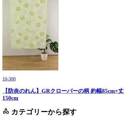
10-300
【防炎のれん】GRクローバーの柄 約幅85cm×丈
150cm
category
カテゴリーから探す