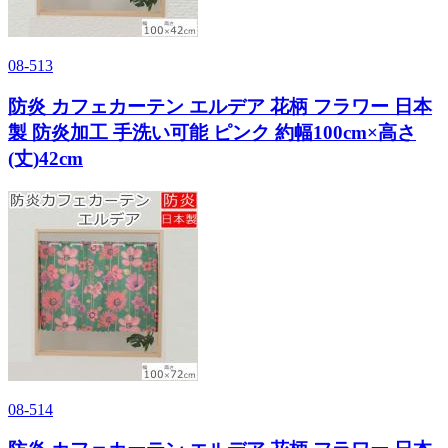
08-513
防炎 カフェカーテン エルデア 花柄 フラワー 日本
製 防炎加工 手洗い可能 ピンク 約幅100cm×高さ
(丈)42cm
08-514