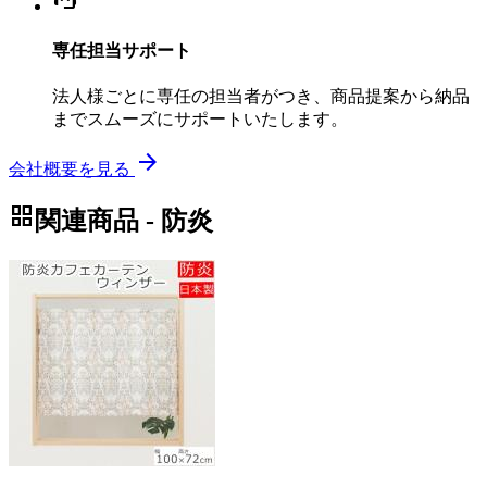
専任担当サポート
法人様ごとに専任の担当者がつき、商品提案から納品
までスムーズにサポートいたします。
arrow_forward
会社概要を見る
grid_view
関連商品 - 防炎