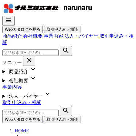
menu
Webカタログを見る
取引申込み・相談
商品紹介
会社概要
事業内容
法人・バイヤー
取引申込み・相
談
search
close
メニュー
expand_more
商品紹介
expand_more
会社概要
事業内容
expand_more
法人・バイヤー
取引申込み・相談
search
Webカタログを見る
取引申込み・相談
HOME