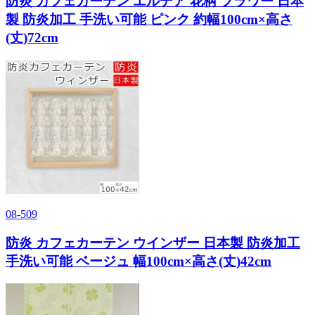
防炎 カフェカーテン エルデア 花柄 フラワー 日本
製 防炎加工 手洗い可能 ピンク 約幅100cm×高さ
(丈)72cm
08-509
防炎 カフェカーテン ウインザー 日本製 防炎加工
手洗い可能 ベージュ 幅100cm×高さ(丈)42cm