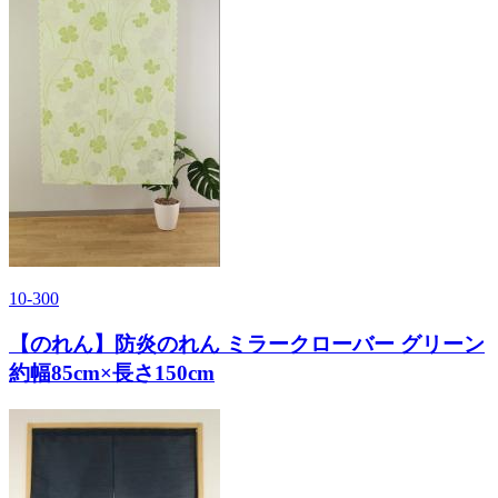
10-300
【のれん】防炎のれん ミラークローバー グリーン
約幅85cm×長さ150cm