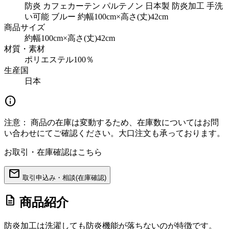
防炎 カフェカーテン パルテノン 日本製 防炎加工 手洗
い可能 ブルー 約幅100cm×高さ(丈)42cm
商品サイズ
約幅100cm×高さ(丈)42cm
材質・素材
ポリエステル100％
生産国
日本
info
注意：
商品の在庫は変動するため、在庫数についてはお問
い合わせにてご確認ください。大口注文も承っております。
お取引・在庫確認はこちら
mail
取引申込み・相談(在庫確認)
description
商品紹介
防炎加工は洗濯しても防炎機能が落ちないのが特徴です。