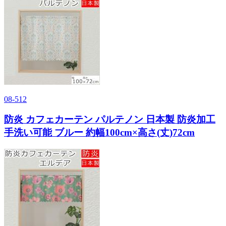
08-512
防炎 カフェカーテン パルテノン 日本製 防炎加工
手洗い可能 ブルー 約幅100cm×高さ(丈)72cm