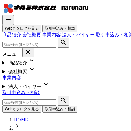
menu
Webカタログを見る
取引申込み・相談
商品紹介
会社概要
事業内容
法人・バイヤー
取引申込み・相
search
close
メニュー
expand_more
商品紹介
expand_more
会社概要
事業内容
expand_more
法人・バイヤー
取引申込み・相談
search
Webカタログを見る
取引申込み・相談
HOME
chevron_right