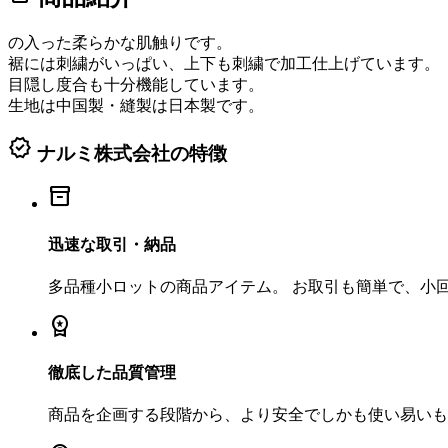
の入った柔らかな肌触りです。
裾には刺繍がいっぱい、上下も刺繍で加工仕上げています。
目隠し度合も十分機能しています。
生地は中国製・縫製は日本製です。
verified
ナルミ株式会社の特徴
inventory_2
迅速な取引・納品
多品種小ロットの商品アイテム。 お取引も簡単で、小
workspace_premium
徹底した品質管理
商品を企画する段階から、より安全でしかも使い易いも