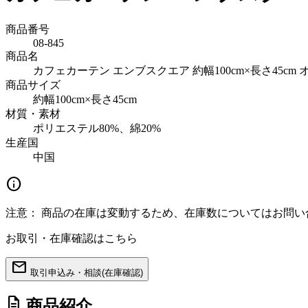
商品番号
08-845
商品名
カフェカーテン エンブスクエア 約幅100cm×長さ45cm
商品サイズ
約幅100cm×長さ45cm
材質・素材
ポリエステル80%、綿20%
生産国
中国
info
注意：
商品の在庫は変動するため、在庫数についてはお問い
お取引・在庫確認はこちら
mail
取引申込み・相談(在庫確認)
description
商品紹介