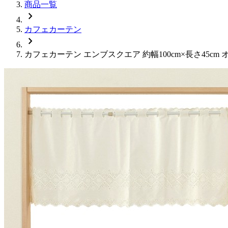
商品一覧
chevron_right
カフェカーテン
chevron_right
カフェカーテン エンブスクエア 約幅100cm×長さ45cm