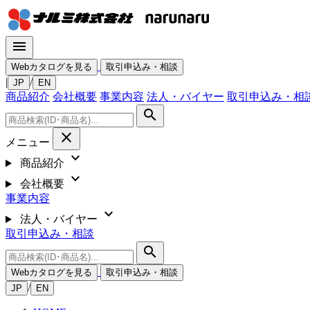
menu
Webカタログを見る
取引申込み・相談
|
/
JP
EN
商品紹介
会社概要
事業内容
法人・バイヤー
取引申込み・相
search
close
メニュー
expand_more
商品紹介
expand_more
会社概要
事業内容
expand_more
法人・バイヤー
取引申込み・相談
search
Webカタログを見る
取引申込み・相談
/
JP
EN