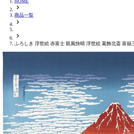
HOME
chevron_right
商品一覧
chevron_right
chevron_right
ふろしき 浮世絵 赤富士 凱風快晴 浮世絵 葛飾北斎 富嶽三十六