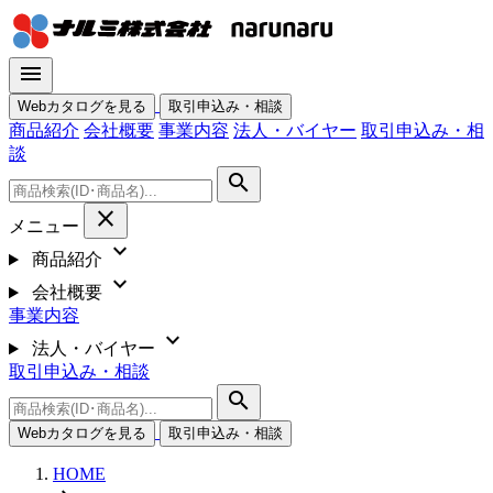
menu
Webカタログを見る
取引申込み・相談
商品紹介
会社概要
事業内容
法人・バイヤー
取引申込み・相
談
search
close
メニュー
expand_more
商品紹介
expand_more
会社概要
事業内容
expand_more
法人・バイヤー
取引申込み・相談
search
Webカタログを見る
取引申込み・相談
HOME