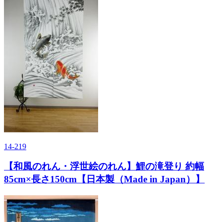
14-219
【和風のれん・浮世絵のれん】鯉の滝登り 約幅
85cm×長さ150cm【日本製（Made in Japan）】