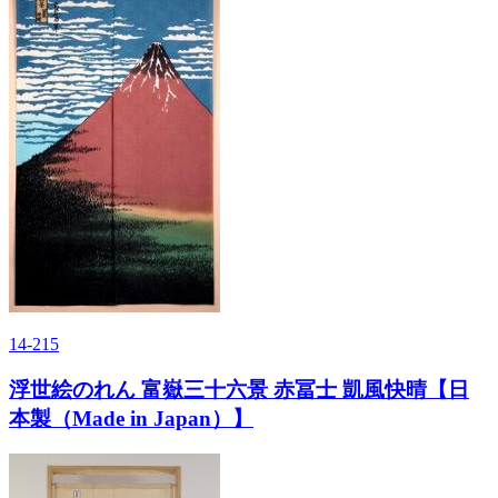
14-215
浮世絵のれん 富嶽三十六景 赤冨士 凱風快晴【日
本製（Made in Japan）】