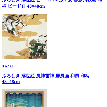
柄 ビードロ 48×48cm
03-230
ふろしき 浮世絵 風神雷神 屏風画 和風 和柄
48×48cm