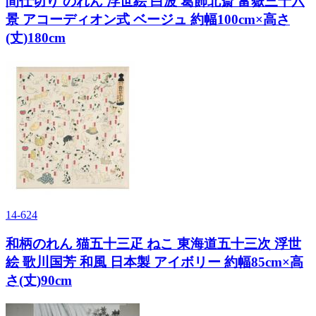
間仕切り のれん 浮世絵 白波 葛飾北斎 富嶽三十六
景 アコーディオン式 ベージュ 約幅100cm×高さ
(丈)180cm
14-624
和柄のれん 猫五十三疋 ねこ 東海道五十三次 浮世
絵 歌川国芳 和風 日本製 アイボリー 約幅85cm×高
さ(丈)90cm