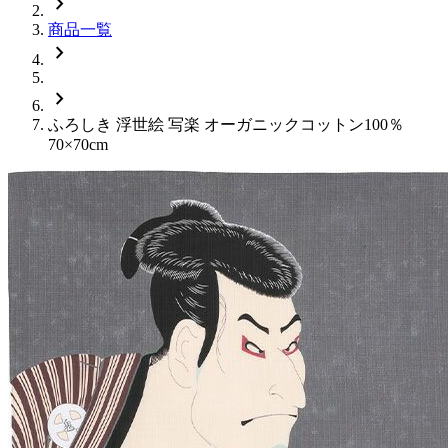
chevron_right
商品一覧
chevron_right
chevron_right
ふろしき 浮世絵 写楽 オーガニックコットン100％
70×70cm