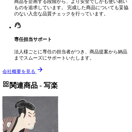
商品を企画する段階から、より安全でしかも使い易い
ものを追求しています。 完成した商品についても妥協
のない入念な品質チェックを行っています。
support_agent
専任担当サポート
法人様ごとに専任の担当者がつき、商品提案から納品
までスムーズにサポートいたします。
arrow_forward
会社概要を見る
grid_view
関連商品 - 写楽