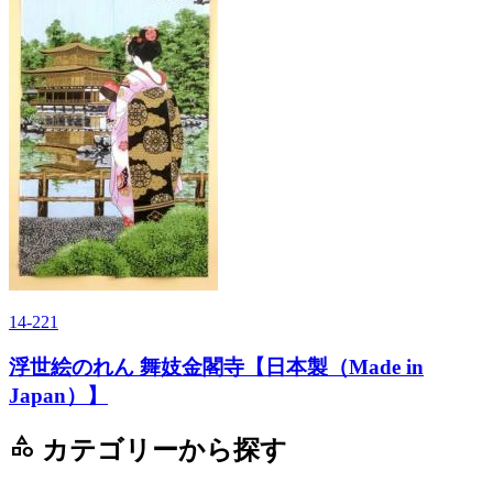
14-221
浮世絵のれん 舞妓金閣寺【日本製（Made in
Japan）】
category
カテゴリーから探す