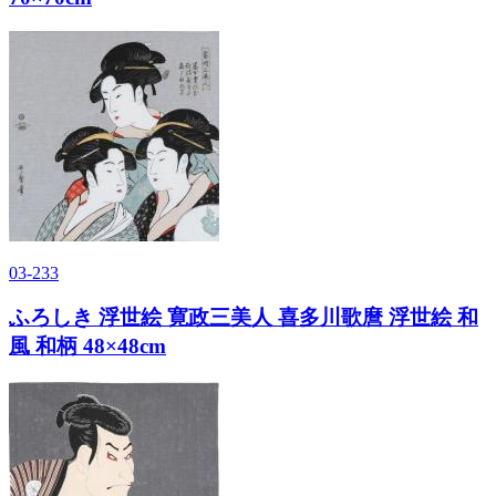
03-233
ふろしき 浮世絵 寛政三美人 喜多川歌麿 浮世絵 和
風 和柄 48×48cm