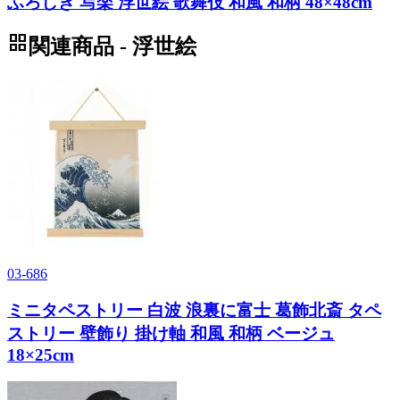
ふろしき 写楽 浮世絵 歌舞伎 和風 和柄 48×48cm
grid_view
関連商品 - 浮世絵
03-686
ミニタペストリー 白波 浪裏に富士 葛飾北斎 タペ
ストリー 壁飾り 掛け軸 和風 和柄 ベージュ
18×25cm