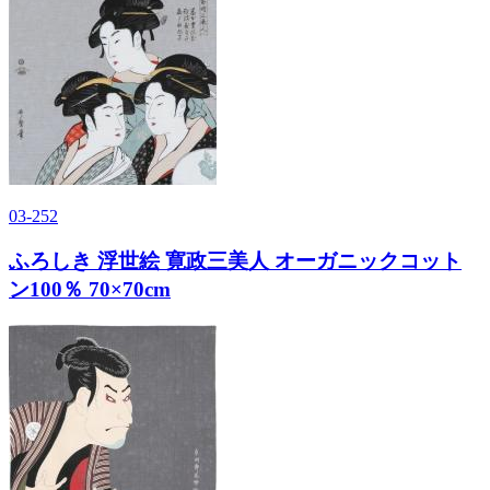
03-252
ふろしき 浮世絵 寛政三美人 オーガニックコット
ン100％ 70×70cm