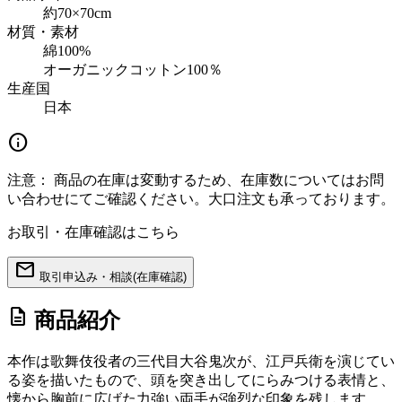
約70×70cm
材質・素材
綿100%
オーガニックコットン100％
生産国
日本
info
注意：
商品の在庫は変動するため、在庫数についてはお問
い合わせにてご確認ください。大口注文も承っております。
お取引・在庫確認はこちら
mail
取引申込み・相談(在庫確認)
description
商品紹介
本作は歌舞伎役者の三代目大谷鬼次が、江戸兵衛を演じてい
る姿を描いたもので、頭を突き出してにらみつける表情と、
懐から胸前に広げた力強い両手が強烈な印象を残します。