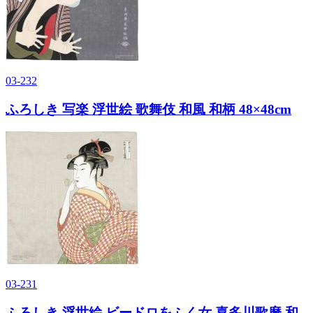
03-232
ふろしき 写楽 浮世絵 歌舞伎 和風 和柄 48×48cm
03-231
ふろしき 浮世絵 ビードロをふく女 喜多川歌麿 和