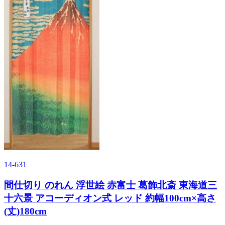
14-631
間仕切り のれん 浮世絵 赤富士 葛飾北斎 東海道三
十六景 アコーディオン式 レッド 約幅100cm×高さ
(丈)180cm