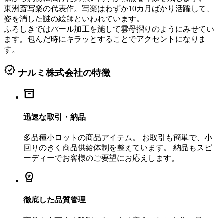
東洲斎写楽の代表作。写楽はわずか10カ月ばかり活躍して、
姿を消した謎の絵師といわれています。
ふろしきではパール加工を施して雲母摺りのようにみせてい
ます。包んだ時にキラッとすることでアクセントになりま
す。
verified
ナルミ株式会社の特徴
inventory_2
迅速な取引・納品
多品種小ロットの商品アイテム。 お取引も簡単で、小
回りのきく商品供給体制を整えています。 納品もスピ
ーディーでお客様のご要望にお応えします。
workspace_premium
徹底した品質管理