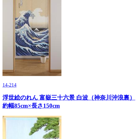
14-214
浮世絵のれん 富嶽三十六景 白波（神奈川沖浪裏）
約幅85cm×長さ150cm