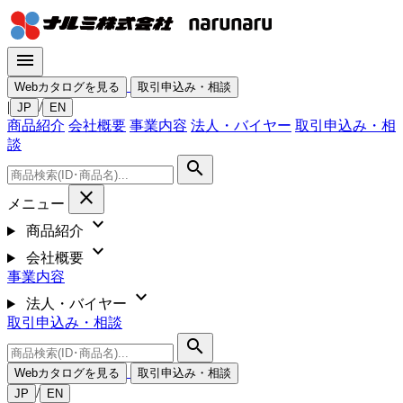
menu
Webカタログを見る
取引申込み・相談
|
/
JP
EN
商品紹介
会社概要
事業内容
法人・バイヤー
取引申込み・相
談
search
close
メニュー
expand_more
商品紹介
expand_more
会社概要
事業内容
expand_more
法人・バイヤー
取引申込み・相談
search
Webカタログを見る
取引申込み・相談
/
JP
EN