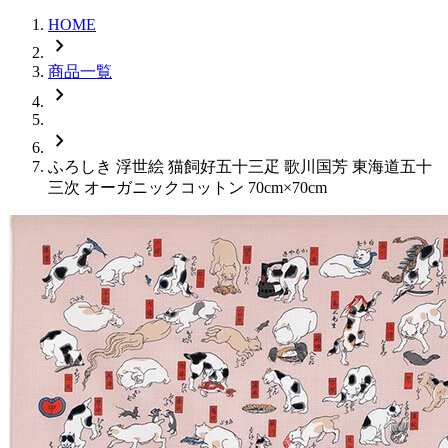
HOME
chevron_right
商品一覧
chevron_right
chevron_right
ふろしき 浮世絵 猫飼好五十三疋 歌川国芳 東海道五十
三次 オーガニックコットン 70cm×70cm