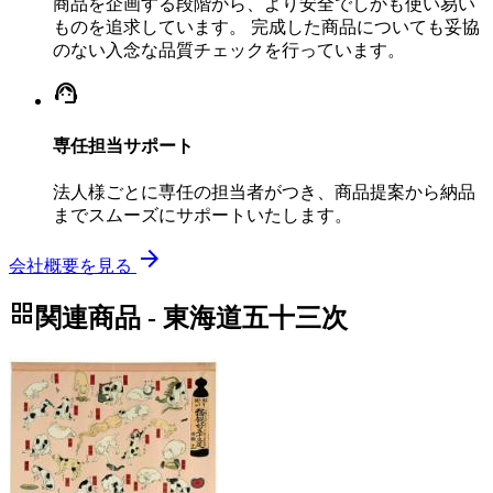
商品を企画する段階から、より安全でしかも使い易い
ものを追求しています。 完成した商品についても妥協
のない入念な品質チェックを行っています。
support_agent
専任担当サポート
法人様ごとに専任の担当者がつき、商品提案から納品
までスムーズにサポートいたします。
arrow_forward
会社概要を見る
grid_view
関連商品 - 東海道五十三次