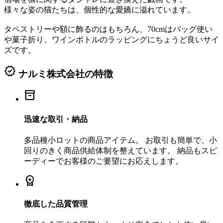
様々な姿の猫たちは、個性的な愛嬌に溢れています。
タペストリーや額に飾るのはもちろん、70cmはバッグ使い
や菓子折り、ワインボトルのラッピングにちょうど良いサイ
ズです。
verified
ナルミ株式会社の特徴
inventory_2
迅速な取引・納品
多品種小ロットの商品アイテム。 お取引も簡単で、小
回りのきく商品供給体制を整えています。 納品もスピ
ーディーでお客様のご要望にお応えします。
workspace_premium
徹底した品質管理