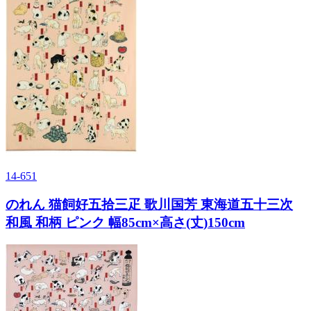
14-651
のれん 猫飼好五拾三疋 歌川国芳 東海道五十三次
和風 和柄 ピンク 幅85cm×高さ(丈)150cm