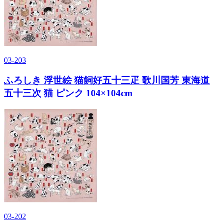
03-203
ふろしき 浮世絵 猫飼好五十三疋 歌川国芳 東海道
五十三次 猫 ピンク 104×104cm
03-202