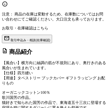
info
注意：
商品の在庫は変動するため、在庫数についてはお問
い合わせにてご確認ください。大口注文も承っております。
お取引・在庫確認はこちら
mail
取引申込み・相談(在庫確認)
description
商品紹介
【風合い】横方向に紬調の筋が不規則にあり、奥行きのある
風合いが生まれています。
【仕様】四方縫い
【用途】タペストリー ブックカバー ギフトラッピング お配
りもの
オーガニックコットン100％
歌川国芳の作品。
猫好きで知られた国芳の作品で、東海道五十三次に登場する
宿場を猫に関するダジャレに置き換えた戯画です。