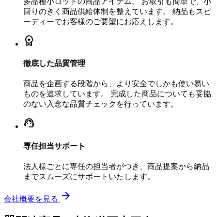
多品種小ロットの商品アイテム。 お取引も簡単で、小
回りのきく商品供給体制を整えています。 納品もスピ
ーディーでお客様のご要望にお応えします。
workspace_premium
徹底した品質管理
商品を企画する段階から、より安全でしかも使い易い
ものを追求しています。 完成した商品についても妥協
のない入念な品質チェックを行っています。
support_agent
専任担当サポート
法人様ごとに専任の担当者がつき、商品提案から納品
までスムーズにサポートいたします。
arrow_forward
会社概要を見る