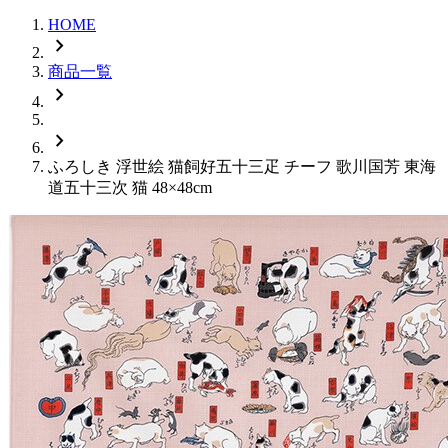
HOME
chevron_right
商品一覧
chevron_right
chevron_right
ふろしき 浮世絵 猫飼好五十三疋 チーフ 歌川国芳 東海
道五十三次 猫 48×48cm