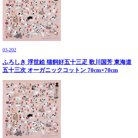
03-202
ふろしき 浮世絵 猫飼好五十三疋 歌川国芳 東海道
五十三次 オーガニックコットン 70cm×70cm