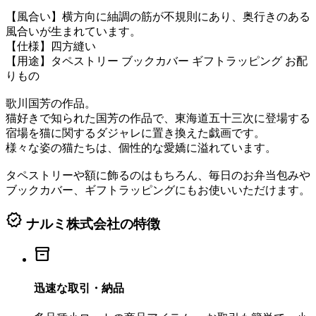
【風合い】横方向に紬調の筋が不規則にあり、奥行きのある
風合いが生まれています。
【仕様】四方縫い
【用途】タペストリー ブックカバー ギフトラッピング お配
りもの
歌川国芳の作品。
猫好きで知られた国芳の作品で、東海道五十三次に登場する
宿場を猫に関するダジャレに置き換えた戯画です。
様々な姿の猫たちは、個性的な愛嬌に溢れています。
タペストリーや額に飾るのはもちろん、毎日のお弁当包みや
ブックカバー、ギフトラッピングにもお使いいただけます。
verified
ナルミ株式会社の特徴
inventory_2
迅速な取引・納品