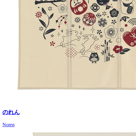
のれん
Noren