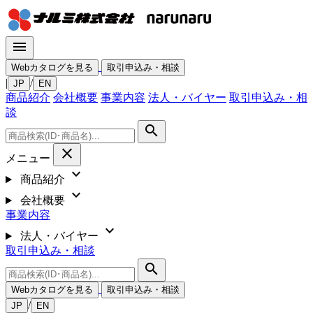
menu
Webカタログを見る
取引申込み・相談
|
/
JP
EN
商品紹介
会社概要
事業内容
法人・バイヤー
取引申込み・相
談
search
close
メニュー
expand_more
商品紹介
expand_more
会社概要
事業内容
expand_more
法人・バイヤー
取引申込み・相談
search
Webカタログを見る
取引申込み・相談
/
JP
EN