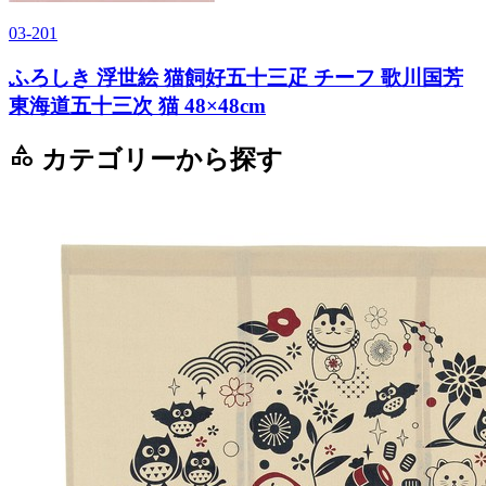
03-201
ふろしき 浮世絵 猫飼好五十三疋 チーフ 歌川国芳
東海道五十三次 猫 48×48cm
category
カテゴリーから探す