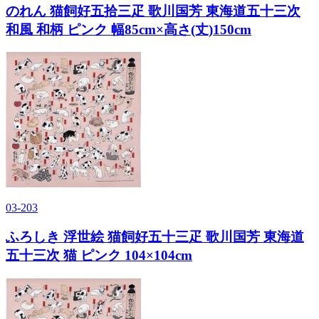
のれん 猫飼好五拾三疋 歌川国芳 東海道五十三次
和風 和柄 ピンク 幅85cm×高さ(丈)150cm
03-203
ふろしき 浮世絵 猫飼好五十三疋 歌川国芳 東海道
五十三次 猫 ピンク 104×104cm