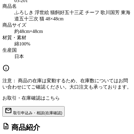
03-201
商品名
ふろしき 浮世絵 猫飼好五十三疋 チーフ 歌川国芳 東海
道五十三次 猫 48×48cm
商品サイズ
約48cm×48cm
材質・素材
綿100%
生産国
日本
info
注意：
商品の在庫は変動するため、在庫数についてはお問
い合わせにてご確認ください。大口注文も承っております。
お取引・在庫確認はこちら
mail
取引申込み・相談(在庫確認)
description
商品紹介