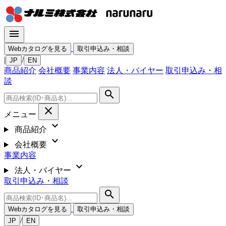
menu
Webカタログを見る
取引申込み・相談
|
/
JP
EN
商品紹介
会社概要
事業内容
法人・バイヤー
取引申込み・相
談
search
close
メニュー
expand_more
商品紹介
expand_more
会社概要
事業内容
expand_more
法人・バイヤー
取引申込み・相談
search
Webカタログを見る
取引申込み・相談
/
JP
EN