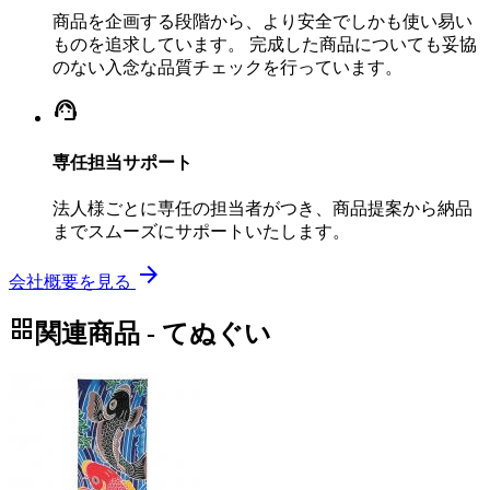
商品を企画する段階から、より安全でしかも使い易い
ものを追求しています。 完成した商品についても妥協
のない入念な品質チェックを行っています。
support_agent
専任担当サポート
法人様ごとに専任の担当者がつき、商品提案から納品
までスムーズにサポートいたします。
arrow_forward
会社概要を見る
grid_view
関連商品 - てぬぐい