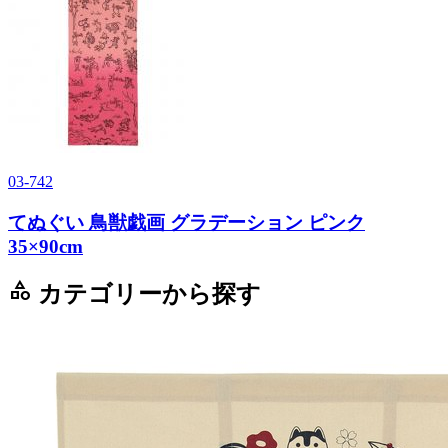
03-742
てぬぐい 鳥獣戯画 グラデーション ピンク
35×90cm
category
カテゴリーから探す