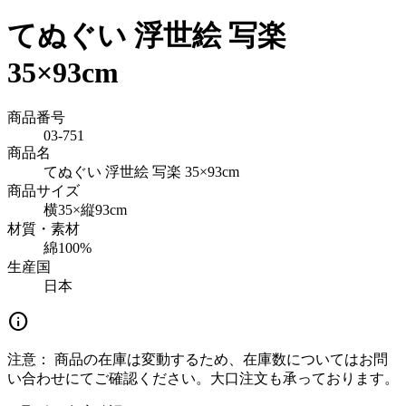
てぬぐい 浮世絵 写楽
35×93cm
商品番号
03-751
商品名
てぬぐい 浮世絵 写楽 35×93cm
商品サイズ
横35×縦93cm
材質・素材
綿100%
生産国
日本
info
注意：
商品の在庫は変動するため、在庫数についてはお問
い合わせにてご確認ください。大口注文も承っております。