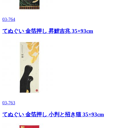
03-764
てぬぐい 金箔押し 昇鯉吉兆 35×93cm
03-763
てぬぐい 金箔押し 小判と招き猫 35×93cm