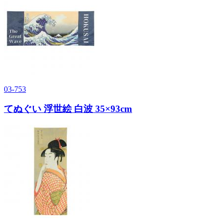
03-753
てぬぐい 浮世絵 白波 35×93cm