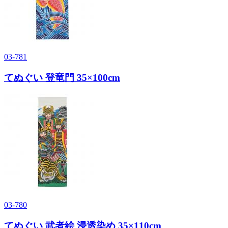
03-781
てぬぐい 登竜門 35×100cm
03-780
てぬぐい 武者絵 浸透染め 35×110cm