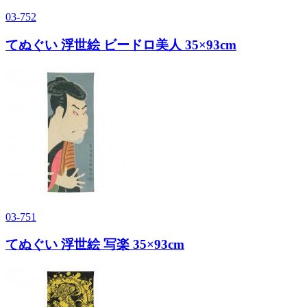
03-752
てぬぐい 浮世絵 ビードロ美人 35×93cm
03-751
てぬぐい 浮世絵 写楽 35×93cm