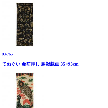
03-765
てぬぐい 金箔押し 鳥獣戯画 35×93cm