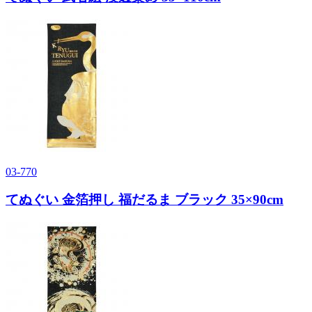
03-770
てぬぐい 金箔押し 福だるま ブラック 35×90cm