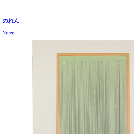
のれん
Noren