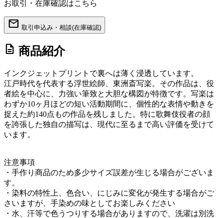
お取引・在庫確認はこちら
mail
取引申込み・相談(在庫確認)
description
商品紹介
インクジェットプリントで裏へは薄く浸透しています。
江戸時代を代表する浮世絵師、東洲斎写楽。その作品は、役
者絵を中心に、力強い筆致と大胆な構図が特徴です。写楽は
わずか10ヶ月ほどの短い活動期間に、個性的な表情や動きを
捉えた約140点もの作品を残しました。特に歌舞伎役者の顔
を誇張した独自の描写は、現代に至るまで高い評価を受けて
います。
注意事項
・手作り商品のため多少サイズ誤差が生じる場合がございま
す。
・染料の特性上、色合い、にじみに変化が発生する場合がご
さいますが、手染めの味としてお楽しみください
・水、汗等で色うつりする場合がありますので、洗濯は別洗