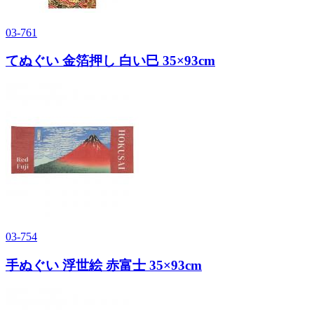
03-761
てぬぐい 金箔押し 白い巳 35×93cm
03-754
手ぬぐい 浮世絵 赤富士 35×93cm