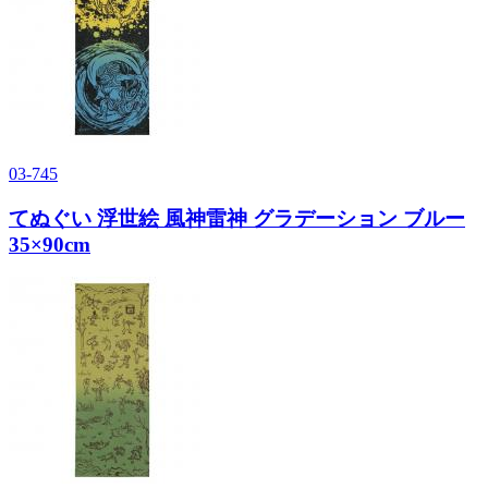
03-745
てぬぐい 浮世絵 風神雷神 グラデーション ブルー
35×90cm