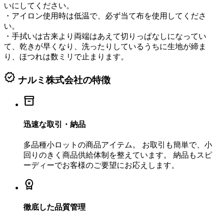
いにしてください。
・アイロン使用時は低温で、必ず当て布を使用してくださ
い。
・手拭いは古来より両端はあえて切りっぱなしになってい
て、乾きが早くなり、洗ったりしているうちに生地が締ま
り、ほつれは数ミリで止まります。
verified
ナルミ株式会社の特徴
inventory_2
迅速な取引・納品
多品種小ロットの商品アイテム。 お取引も簡単で、小
回りのきく商品供給体制を整えています。 納品もスピ
ーディーでお客様のご要望にお応えします。
workspace_premium
徹底した品質管理