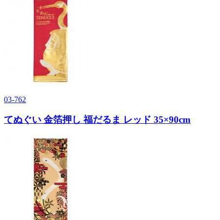
03-762
てぬぐい 金箔押し 福だるま レッド 35×90cm