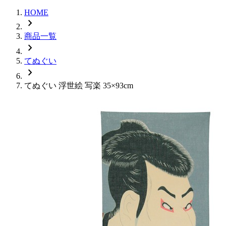
HOME
chevron_right
商品一覧
chevron_right
てぬぐい
chevron_right
てぬぐい 浮世絵 写楽 35×93cm