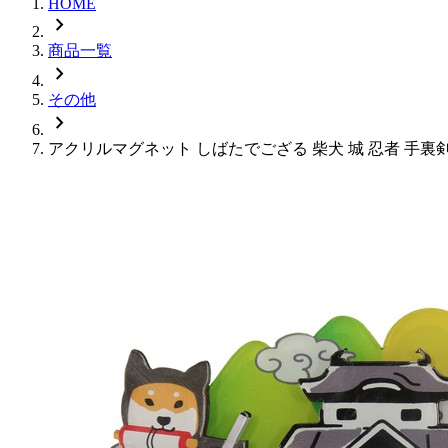
HOME
chevron_right
商品一覧
chevron_right
その他
chevron_right
アクリルマグネット しばたでござる 柴犬 城 忍者 手裏剣 立体