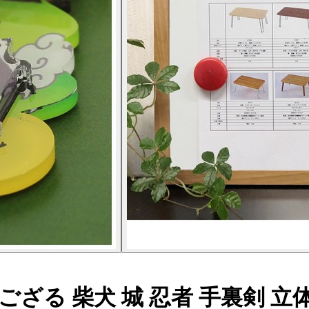
 柴犬 城 忍者 手裏剣 立体3層重