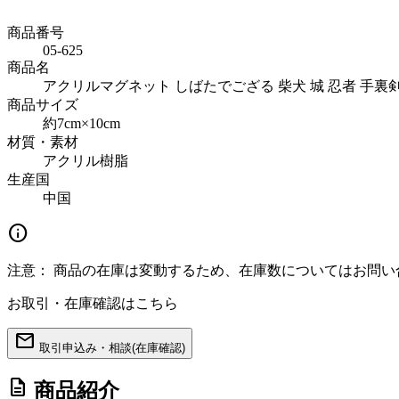
商品番号
05-625
商品名
アクリルマグネット しばたでござる 柴犬 城 忍者 手裏剣 立体
商品サイズ
約7cm×10cm
材質・素材
アクリル樹脂
生産国
中国
info
注意：
商品の在庫は変動するため、在庫数についてはお問い
お取引・在庫確認はこちら
mail
取引申込み・相談(在庫確認)
description
商品紹介