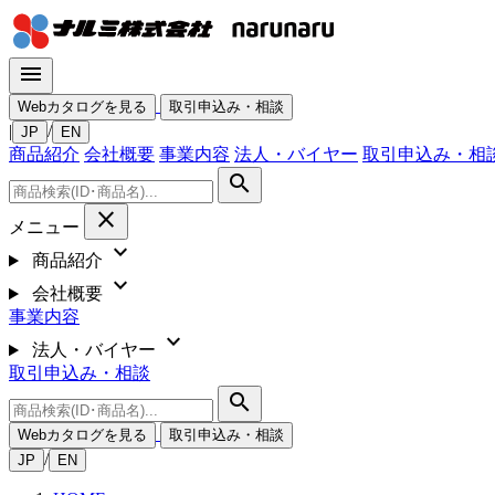
menu
Webカタログを見る
取引申込み・相談
|
/
JP
EN
商品紹介
会社概要
事業内容
法人・バイヤー
取引申込み・相
search
close
メニュー
expand_more
商品紹介
expand_more
会社概要
事業内容
expand_more
法人・バイヤー
取引申込み・相談
search
Webカタログを見る
取引申込み・相談
/
JP
EN