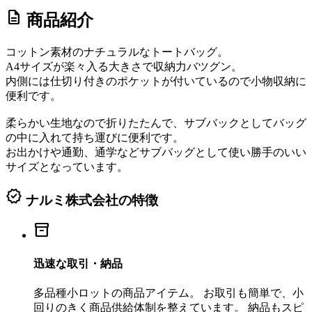
description
商品紹介
コットン素材のナチュラルなトートバッグ。
A4サイズが楽々入る大きさで収納力バツグン。
内側には仕切り付きのポケットが付いているので小物収納に
便利です。
柔らかい生地なので折りたたんで、サブバックとしてバッグ
の中に入れて持ち運びに便利です。
お出かけや通勤、通学などサブバッグとして使い勝手のいい
サイズとなっています。
verified
ナルミ株式会社の特徴
inventory_2
迅速な取引・納品
多品種小ロットの商品アイテム。 お取引も簡単で、小
回りのきく商品供給体制を整えています。 納品もスピ