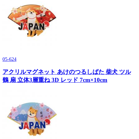
05-624
アクリルマグネット あけのつるしばた 柴犬 ツル
鶴 扇 立体3層重ね 3D レッド 7cm×10cm