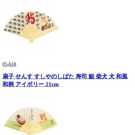
05-618
扇子 せんす すしやのしばた 寿司 鮨 柴犬 犬 和風
和柄 アイボリー 21cm