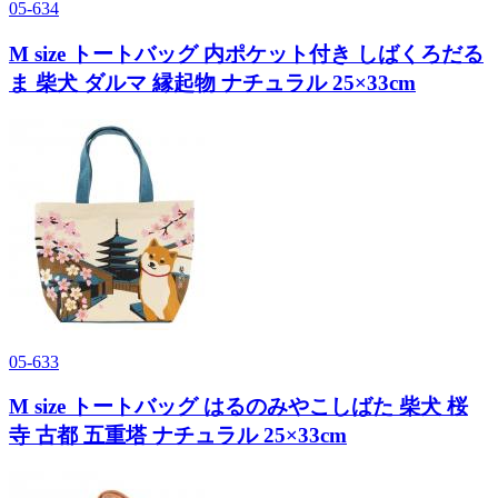
05-634
M size トートバッグ 内ポケット付き しばくろだる
ま 柴犬 ダルマ 縁起物 ナチュラル 25×33cm
05-633
M size トートバッグ はるのみやこしばた 柴犬 桜
寺 古都 五重塔 ナチュラル 25×33cm