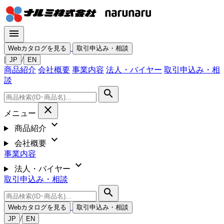
menu
Webカタログを見る
取引申込み・相談
|
/
JP
EN
商品紹介
会社概要
事業内容
法人・バイヤー
取引申込み・相
談
search
close
メニュー
expand_more
商品紹介
expand_more
会社概要
事業内容
expand_more
法人・バイヤー
取引申込み・相談
search
Webカタログを見る
取引申込み・相談
/
JP
EN