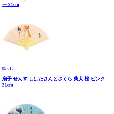
ー 21cm
05-615
扇子 せんす しばたさんとさくら 柴犬 桜 ピンク
21cm