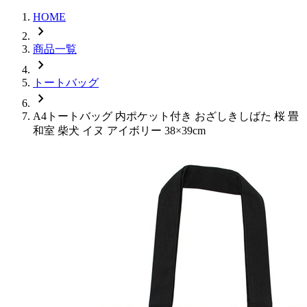
HOME
chevron_right
商品一覧
chevron_right
トートバッグ
chevron_right
A4トートバッグ 内ポケット付き おざしきしばた 桜 畳
和室 柴犬 イヌ アイボリー 38×39cm