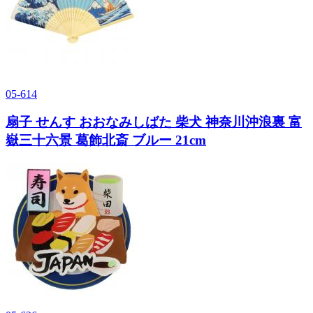
05-614
扇子 せんす おおなみしばた 柴犬 神奈川沖浪裏 富
嶽三十六景 葛飾北斎 ブルー 21cm