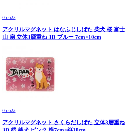
05-623
アクリルマグネット はなふじしばた 柴犬 桜 富士
山 扇 立体3層重ね 3D ブルー 7cm×10cm
05-622
アクリルマグネット さくらだしばた 立体3層重ね
3D 桜 柴犬 ピンク 横7cm×縦10cm