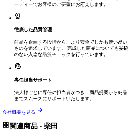
ーディーでお客様のご要望にお応えします。
workspace_premium
徹底した品質管理
商品を企画する段階から、より安全でしかも使い易い
ものを追求しています。 完成した商品についても妥協
のない入念な品質チェックを行っています。
support_agent
専任担当サポート
法人様ごとに専任の担当者がつき、商品提案から納品
までスムーズにサポートいたします。
arrow_forward
会社概要を見る
grid_view
関連商品 - 柴田