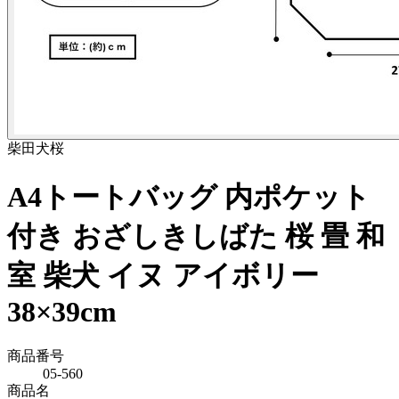
柴田
犬
桜
A4トートバッグ 内ポケット
付き おざしきしばた 桜 畳 和
室 柴犬 イヌ アイボリー
38×39cm
商品番号
05-560
商品名