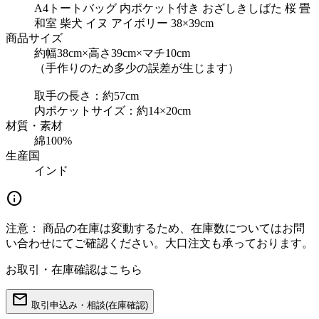
A4トートバッグ 内ポケット付き おざしきしばた 桜 畳
和室 柴犬 イヌ アイボリー 38×39cm
商品サイズ
約幅38cm×高さ39cm×マチ10cm
（手作りのため多少の誤差が生じます）
取手の長さ：約57cm
内ポケットサイズ：約14×20cm
材質・素材
綿100%
生産国
インド
info
注意：
商品の在庫は変動するため、在庫数についてはお問
い合わせにてご確認ください。大口注文も承っております。
お取引・在庫確認はこちら
mail
取引申込み・相談(在庫確認)