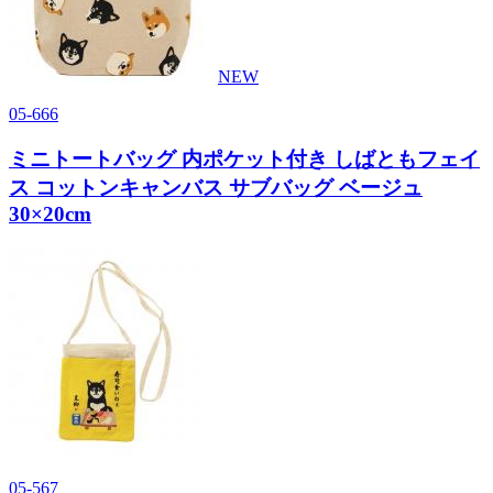
NEW
05-666
ミニトートバッグ 内ポケット付き しばともフェイ
ス コットンキャンバス サブバッグ ベージュ
30×20cm
05-567