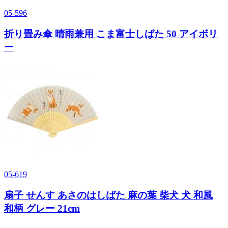
05-596
折り畳み傘 晴雨兼用 こま富士しばた 50 アイボリ
ー
05-619
扇子 せんす あさのはしばた 麻の葉 柴犬 犬 和風
和柄 グレー 21cm