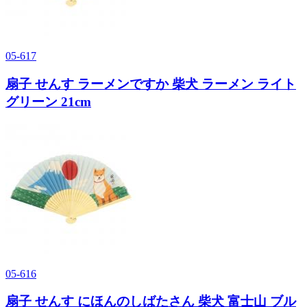
05-617
扇子 せんす ラーメンですか 柴犬 ラーメン ライト
グリーン 21cm
05-616
扇子 せんす にほんのしばたさん 柴犬 富士山 ブル