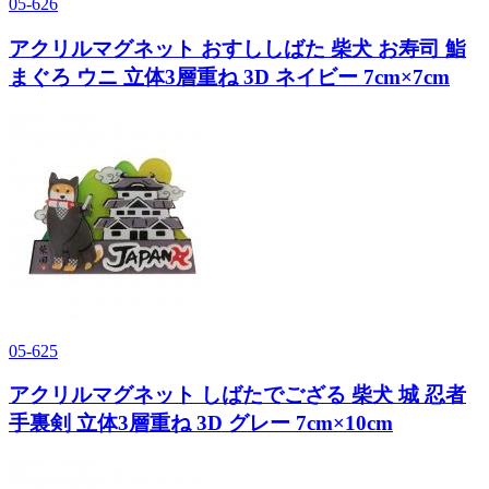
05-626
アクリルマグネット おすししばた 柴犬 お寿司 鮨
まぐろ ウニ 立体3層重ね 3D ネイビー 7cm×7cm
05-625
アクリルマグネット しばたでござる 柴犬 城 忍者
手裏剣 立体3層重ね 3D グレー 7cm×10cm