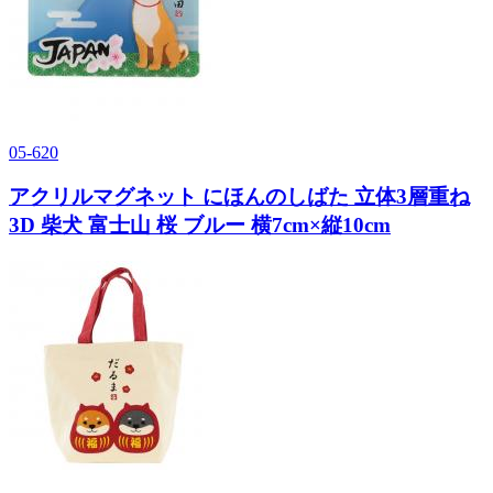
05-620
アクリルマグネット にほんのしばた 立体3層重ね
3D 柴犬 富士山 桜 ブルー 横7cm×縦10cm