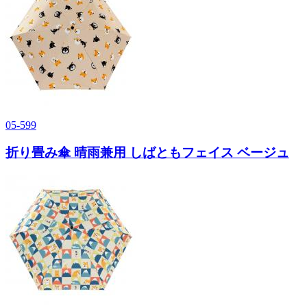
05-599
折り畳み傘 晴雨兼用 しばともフェイス ベージュ