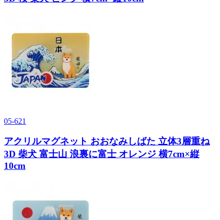
05-621
アクリルマグネット おおなみしばた 立体3層重ね
3D 柴犬 富士山 浪裏に富士 オレンジ 横7cm×縦
10cm