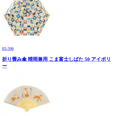
05-596
折り畳み傘 晴雨兼用 こま富士しばた 50 アイボリ
ー