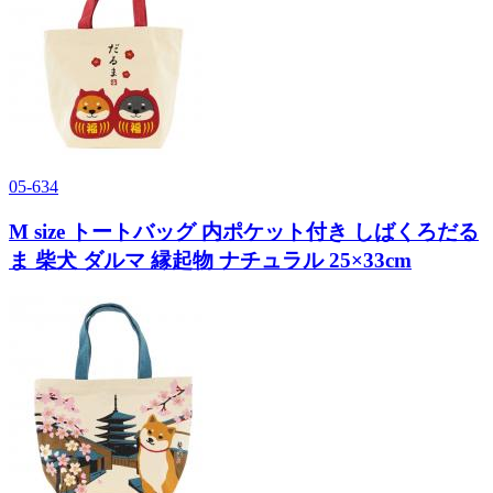
05-634
M size トートバッグ 内ポケット付き しばくろだる
ま 柴犬 ダルマ 縁起物 ナチュラル 25×33cm