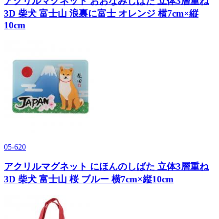
アクリルマグネット おおなみしばた 立体3層重ね
3D 柴犬 富士山 浪裏に富士 オレンジ 横7cm×縦
10cm
05-620
アクリルマグネット にほんのしばた 立体3層重ね
3D 柴犬 富士山 桜 ブルー 横7cm×縦10cm