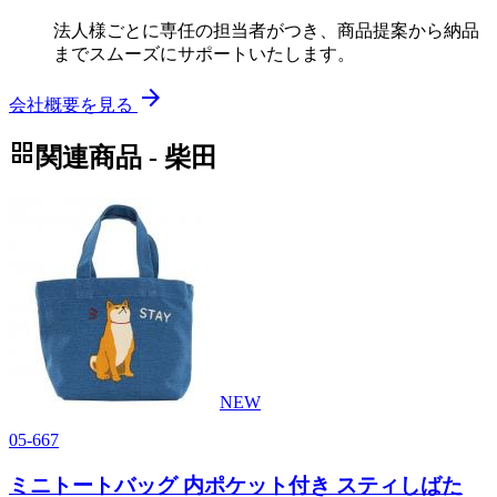
法人様ごとに専任の担当者がつき、商品提案から納品
までスムーズにサポートいたします。
arrow_forward
会社概要を見る
grid_view
関連商品 - 柴田
NEW
05-667
ミニトートバッグ 内ポケット付き スティしばた