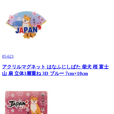
05-623
アクリルマグネット はなふじしばた 柴犬 桜 富士
山 扇 立体3層重ね 3D ブルー 7cm×10cm