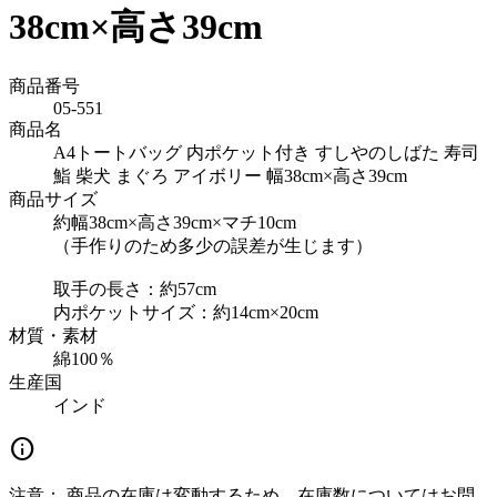
38cm×高さ39cm
商品番号
05-551
商品名
A4トートバッグ 内ポケット付き すしやのしばた 寿司
鮨 柴犬 まぐろ アイボリー 幅38cm×高さ39cm
商品サイズ
約幅38cm×高さ39cm×マチ10cm
（手作りのため多少の誤差が生じます）
取手の長さ：約57cm
内ポケットサイズ：約14cm×20cm
材質・素材
綿100％
生産国
インド
info
注意：
商品の在庫は変動するため、在庫数についてはお問