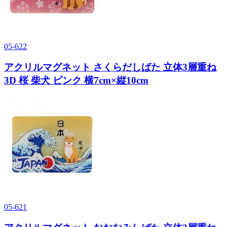
05-622
アクリルマグネット さくらだしばた 立体3層重ね
3D 桜 柴犬 ピンク 横7cm×縦10cm
05-621