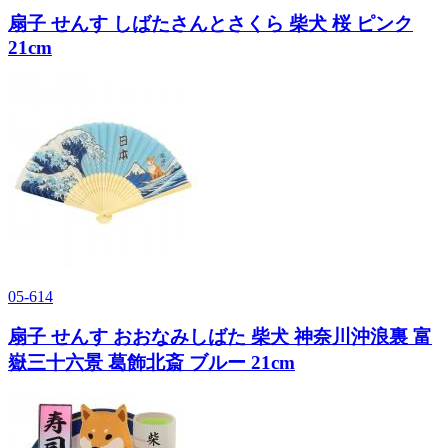
扇子 せんす しばたさんとさくら 柴犬 桜 ピンク
21cm
05-614
扇子 せんす おおなみしばた 柴犬 神奈川沖浪裏 富
嶽三十六景 葛飾北斎 ブルー 21cm