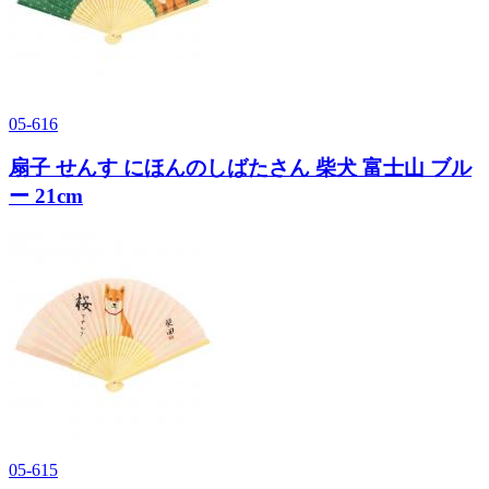
05-616
扇子 せんす にほんのしばたさん 柴犬 富士山 ブル
ー 21cm
05-615