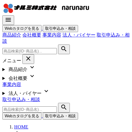
menu
Webカタログを見る
取引申込み・相談
商品紹介
会社概要
事業内容
法人・バイヤー
取引申込み・相
談
search
close
メニュー
expand_more
商品紹介
expand_more
会社概要
事業内容
expand_more
法人・バイヤー
取引申込み・相談
search
Webカタログを見る
取引申込み・相談
HOME