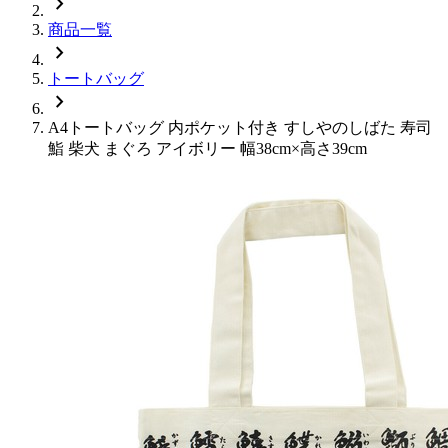
chevron_right
商品一覧
chevron_right
トートバッグ
chevron_right
A4トートバッグ 内ポケット付き すしやのしばた 寿司
鮨 柴犬 まぐろ アイボリー 幅38cm×高さ39cm