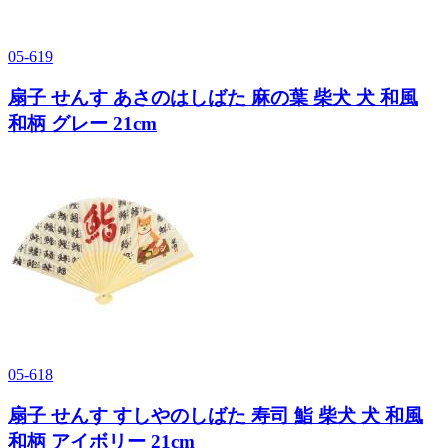
05-619
扇子 せんす あさのはしばた 麻の葉 柴犬 犬 和風
和柄 グレー 21cm
05-618
扇子 せんす すしやのしばた 寿司 鮨 柴犬 犬 和風
和柄 アイボリー 21cm