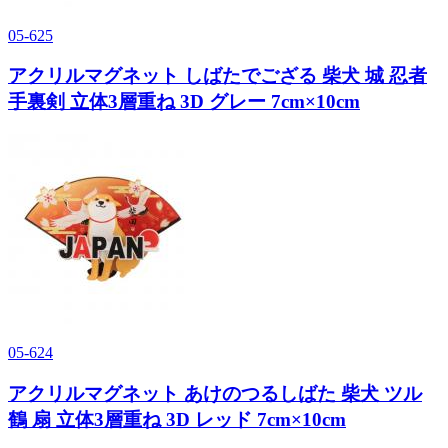
05-625
アクリルマグネット しばたでござる 柴犬 城 忍者
手裏剣 立体3層重ね 3D グレー 7cm×10cm
05-624
アクリルマグネット あけのつるしばた 柴犬 ツル
鶴 扇 立体3層重ね 3D レッド 7cm×10cm