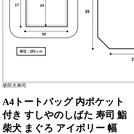
柴田
犬
寿司
A4トートバッグ 内ポケット
付き すしやのしばた 寿司 鮨
柴犬 まぐろ アイボリー 幅