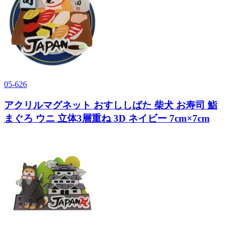
05-626
アクリルマグネット おすししばた 柴犬 お寿司 鮨
まぐろ ウニ 立体3層重ね 3D ネイビー 7cm×7cm