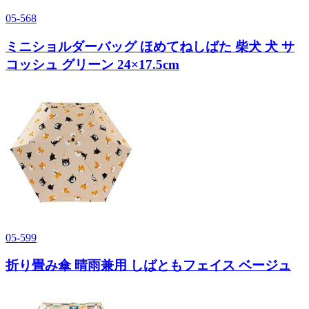
05-568
ミニショルダーバッグ ほめてねしばた 柴犬 犬 サ
コッシュ グリーン 24×17.5cm
05-599
折り畳み傘 晴雨兼用 しばともフェイス ベージュ