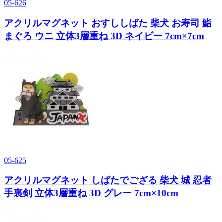
05-626
アクリルマグネット おすししばた 柴犬 お寿司 鮨
まぐろ ウニ 立体3層重ね 3D ネイビー 7cm×7cm
05-625
アクリルマグネット しばたでござる 柴犬 城 忍者
手裏剣 立体3層重ね 3D グレー 7cm×10cm