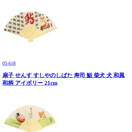
05-618
扇子 せんす すしやのしばた 寿司 鮨 柴犬 犬 和風
和柄 アイボリー 21cm