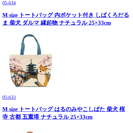
05-634
M size トートバッグ 内ポケット付き しばくろだる
ま 柴犬 ダルマ 縁起物 ナチュラル 25×33cm
05-633
M size トートバッグ はるのみやこしばた 柴犬 桜
寺 古都 五重塔 ナチュラル 25×33cm