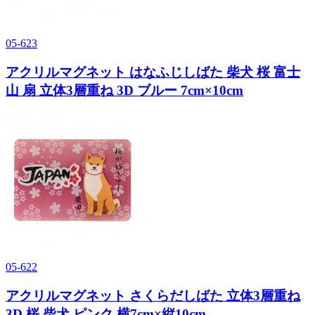
05-623
アクリルマグネット はなふじしばた 柴犬 桜 富士
山 扇 立体3層重ね 3D ブルー 7cm×10cm
05-622
アクリルマグネット さくらだしばた 立体3層重ね
3D 桜 柴犬 ピンク 横7cm×縦10cm