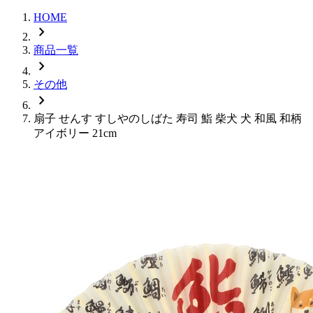
HOME
chevron_right
商品一覧
chevron_right
その他
chevron_right
扇子 せんす すしやのしばた 寿司 鮨 柴犬 犬 和風 和柄
アイボリー 21cm