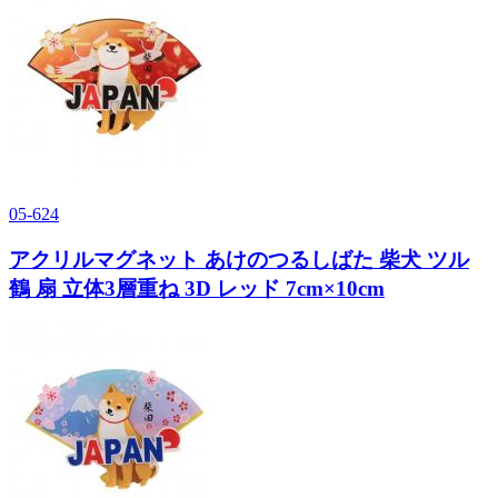
05-624
アクリルマグネット あけのつるしばた 柴犬 ツル
鶴 扇 立体3層重ね 3D レッド 7cm×10cm