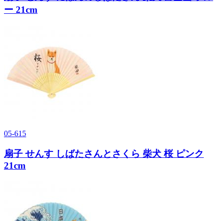
ー 21cm
05-615
扇子 せんす しばたさんとさくら 柴犬 桜 ピンク
21cm