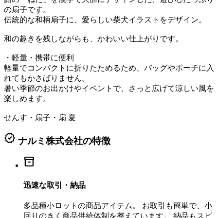
の扇子です。
伝統的な和柄扇子に、愛らしい柴犬イラストをデザイン。
和の趣きを残しながらも、かわいい仕上がりです。
・軽量・携帯に便利
軽量でコンパクトに折りたためるため、バッグやポーチに入
れてもかさばりません。
暑い季節のお出かけやイベントで、さっと広げて涼しい風を
楽しめます。
せんす・扇子・扇 夏
verified
ナルミ株式会社の特徴
inventory_2
迅速な取引・納品
多品種小ロットの商品アイテム。 お取引も簡単で、小
回りのきく商品供給体制を整えています。 納品もスピ