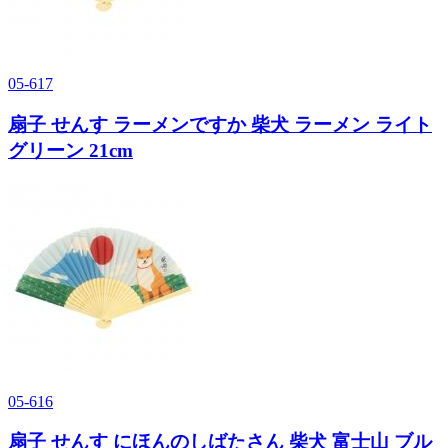
05-617
扇子 せんす ラーメンですか 柴犬 ラーメン ライト
グリーン 21cm
05-616
扇子 せんす にほんのしばたさん 柴犬 富士山 ブル