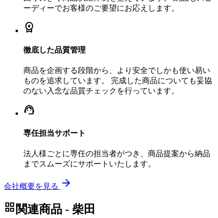
ーディーでお客様のご要望にお応えします。
workspace_premium
徹底した品質管理
商品を企画する段階から、より安全でしかも使い易い
ものを追求しています。 完成した商品についても妥協
のない入念な品質チェックを行っています。
support_agent
専任担当サポート
法人様ごとに専任の担当者がつき、商品提案から納品
までスムーズにサポートいたします。
arrow_forward
会社概要を見る
grid_view
関連商品 - 柴田