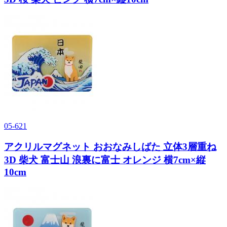
05-621
アクリルマグネット おおなみしばた 立体3層重ね
3D 柴犬 富士山 浪裏に富士 オレンジ 横7cm×縦
10cm