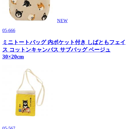
NEW
05-666
ミニトートバッグ 内ポケット付き しばともフェイ
ス コットンキャンバス サブバッグ ベージュ
30×20cm
05-567