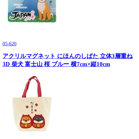
05-620
アクリルマグネット にほんのしばた 立体3層重ね
3D 柴犬 富士山 桜 ブルー 横7cm×縦10cm