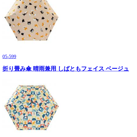
05-599
折り畳み傘 晴雨兼用 しばともフェイス ベージュ