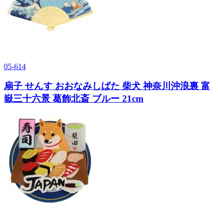
05-614
扇子 せんす おおなみしばた 柴犬 神奈川沖浪裏 富
嶽三十六景 葛飾北斎 ブルー 21cm