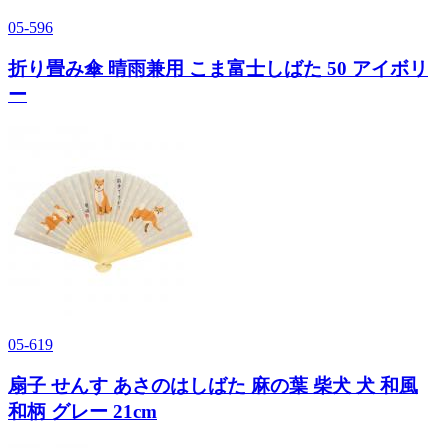
05-596
折り畳み傘 晴雨兼用 こま富士しばた 50 アイボリ
ー
05-619
扇子 せんす あさのはしばた 麻の葉 柴犬 犬 和風
和柄 グレー 21cm