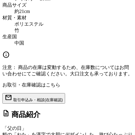
商品サイズ
約21cm
材質・素材
ポリエステル
竹
生産国
中国
info
注意：
商品の在庫は変動するため、在庫数についてはお問
い合わせにてご確認ください。大口注文も承っております。
お取引・在庫確認はこちら
mail
取引申込み・相談(在庫確認)
description
商品紹介
「父の日」
鮨の「ねた」を漢字で大胆にデザインした、遊び心たっぷり