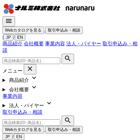
menu
Webカタログを見る
取引申込み・相談
|
/
JP
EN
商品紹介
会社概要
事業内容
法人・バイヤー
取引申込み・相
談
search
close
メニュー
expand_more
商品紹介
expand_more
会社概要
事業内容
expand_more
法人・バイヤー
取引申込み・相談
search
Webカタログを見る
取引申込み・相談
/
JP
EN