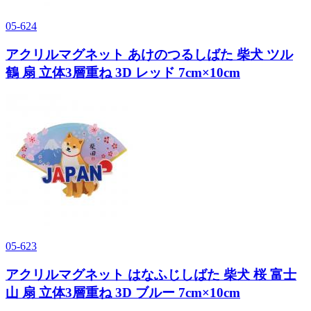
05-624
アクリルマグネット あけのつるしばた 柴犬 ツル
鶴 扇 立体3層重ね 3D レッド 7cm×10cm
05-623
アクリルマグネット はなふじしばた 柴犬 桜 富士
山 扇 立体3層重ね 3D ブルー 7cm×10cm