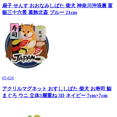
扇子 せんす おおなみしばた 柴犬 神奈川沖浪裏 富
嶽三十六景 葛飾北斎 ブルー 21cm
05-626
アクリルマグネット おすししばた 柴犬 お寿司 鮨
まぐろ ウニ 立体3層重ね 3D ネイビー 7cm×7cm