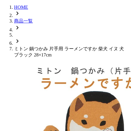
HOME
chevron_right
商品一覧
chevron_right
chevron_right
ミトン 鍋つかみ 片手用 ラーメンですか 柴犬 イヌ 犬
ブラック 28×17cm