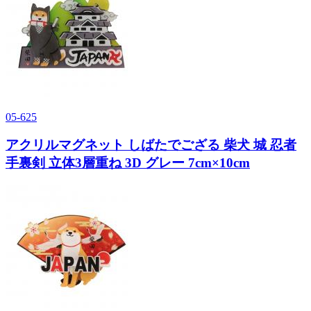
05-625
アクリルマグネット しばたでござる 柴犬 城 忍者
手裏剣 立体3層重ね 3D グレー 7cm×10cm