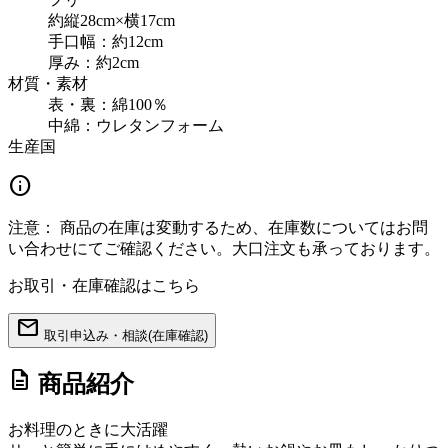
約縦28cm×横17cm
手口幅：約12cm
厚み：約2cm
材質・素材
表・裏：綿100％
中綿：ウレタンフォーム
生産国
info
注意：
商品の在庫は変動するため、在庫数についてはお問
い合わせにてご確認ください。大口注文も承っております。
お取引・在庫確認はこちら
mail
取引申込み・相談(在庫確認)
description
商品紹介
お料理のときに大活躍