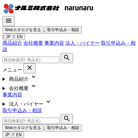
menu
Webカタログを見る
取引申込み・相談
|
/
JP
EN
商品紹介
会社概要
事業内容
法人・バイヤー
取引申込み・相
談
search
close
メニュー
expand_more
商品紹介
expand_more
会社概要
事業内容
expand_more
法人・バイヤー
取引申込み・相談
search
Webカタログを見る
取引申込み・相談
/
JP
EN