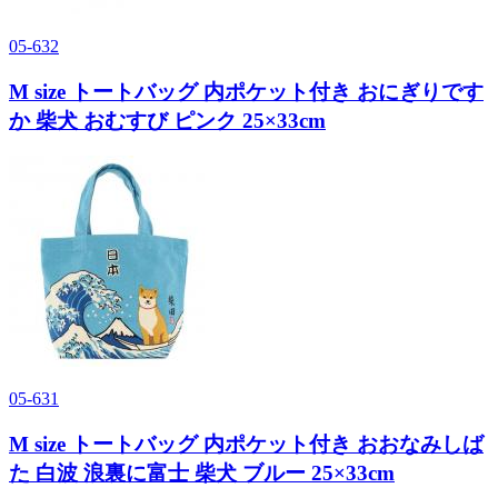
05-632
M size トートバッグ 内ポケット付き おにぎりです
か 柴犬 おむすび ピンク 25×33cm
05-631
M size トートバッグ 内ポケット付き おおなみしば
た 白波 浪裏に富士 柴犬 ブルー 25×33cm