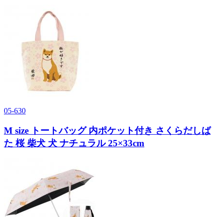
05-630
M size トートバッグ 内ポケット付き さくらだしば
た 桜 柴犬 犬 ナチュラル 25×33cm