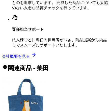
ものを追求しています。 完成した商品についても妥協
のない入念な品質チェックを行っています。
support_agent
専任担当サポート
法人様ごとに専任の担当者がつき、商品提案から納品
までスムーズにサポートいたします。
arrow_forward
会社概要を見る
grid_view
関連商品 - 柴田