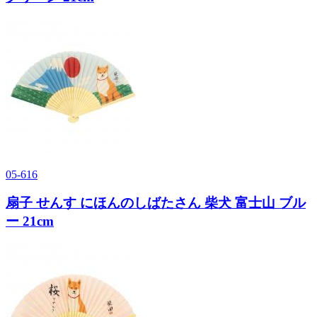
05-616
扇子 せんす にほんのしばたさん 柴犬 富士山 ブル
ー 21cm