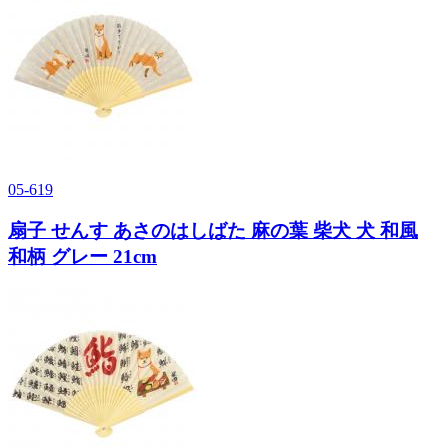
05-619
扇子 せんす あさのはしばた 麻の葉 柴犬 犬 和風
和柄 グレー 21cm