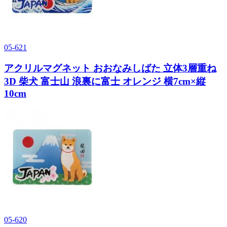
05-621
アクリルマグネット おおなみしばた 立体3層重ね
3D 柴犬 富士山 浪裏に富士 オレンジ 横7cm×縦
10cm
05-620