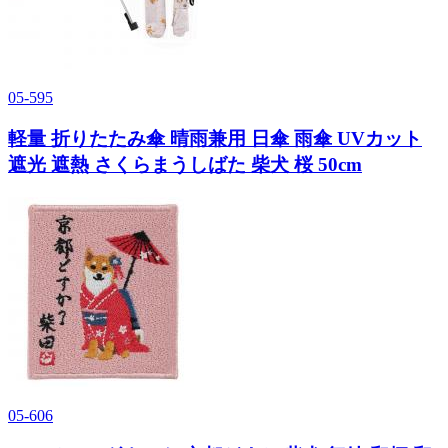
05-595
軽量 折りたたみ傘 晴雨兼用 日傘 雨傘 UVカット
遮光 遮熱 さくらまうしばた 柴犬 桜 50cm
05-606