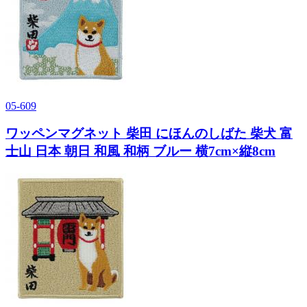
05-609
ワッペンマグネット 柴田 にほんのしばた 柴犬 富
士山 日本 朝日 和風 和柄 ブルー 横7cm×縦8cm