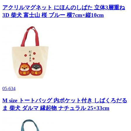
アクリルマグネット にほんのしばた 立体3層重ね
3D 柴犬 富士山 桜 ブルー 横7cm×縦10cm
05-634
M size トートバッグ 内ポケット付き しばくろだる
ま 柴犬 ダルマ 縁起物 ナチュラル 25×33cm