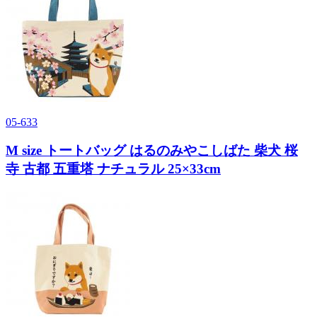
05-633
M size トートバッグ はるのみやこしばた 柴犬 桜
寺 古都 五重塔 ナチュラル 25×33cm