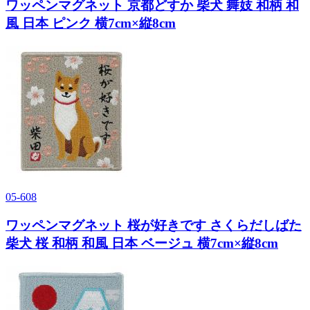
ワッペンマグネット 京都どすか 柴犬 舞妓 和柄 和
風 日本 ピンク 横7cm×縦8cm
05-608
ワッペンマグネット 桜が好きです さくらだしばた
柴犬 桜 和柄 和風 日本 ベージュ 横7cm×縦8cm