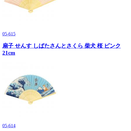
05-615
扇子 せんす しばたさんとさくら 柴犬 桜 ピンク
21cm
05-614