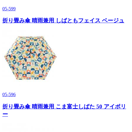
05-599
折り畳み傘 晴雨兼用 しばともフェイス ベージュ
05-596
折り畳み傘 晴雨兼用 こま富士しばた 50 アイボリ
ー