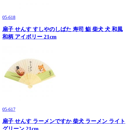
05-618
扇子 せんす すしやのしばた 寿司 鮨 柴犬 犬 和風
和柄 アイボリー 21cm
05-617
扇子 せんす ラーメンですか 柴犬 ラーメン ライト
グリーン 21cm