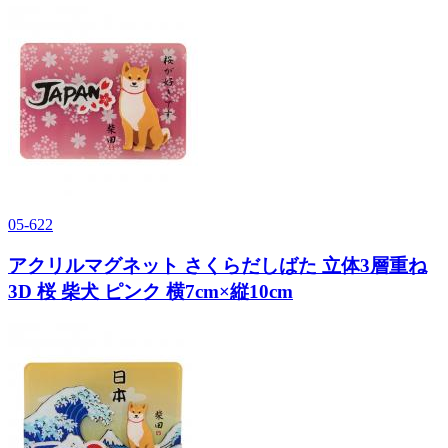
05-622
アクリルマグネット さくらだしばた 立体3層重ね
3D 桜 柴犬 ピンク 横7cm×縦10cm