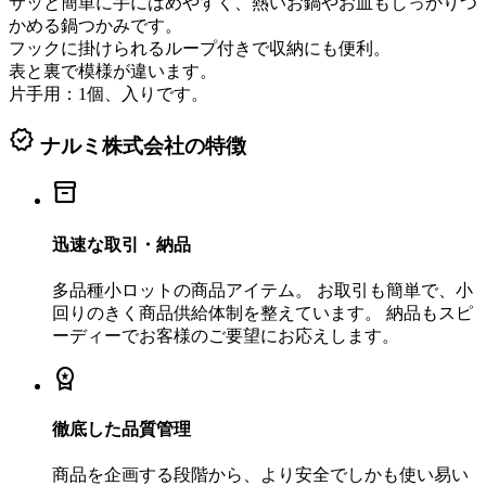
サッと簡単に手にはめやすく、熱いお鍋やお皿もしっかりつ
かめる鍋つかみです。
フックに掛けられるループ付きで収納にも便利。
表と裏で模様が違います。
片手用：1個、入りです。
verified
ナルミ株式会社の特徴
inventory_2
迅速な取引・納品
多品種小ロットの商品アイテム。 お取引も簡単で、小
回りのきく商品供給体制を整えています。 納品もスピ
ーディーでお客様のご要望にお応えします。
workspace_premium
徹底した品質管理
商品を企画する段階から、より安全でしかも使い易い