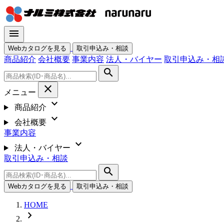
menu
Webカタログを見る
取引申込み・相談
商品紹介
会社概要
事業内容
法人・バイヤー
取引申込み・相
search
close
メニュー
expand_more
商品紹介
expand_more
会社概要
事業内容
expand_more
法人・バイヤー
取引申込み・相談
search
Webカタログを見る
取引申込み・相談
HOME
chevron_right