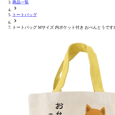
商品一覧
chevron_right
トートバッグ
chevron_right
トートバッグ Mサイズ 内ポケット付き おべんとうですか 柴