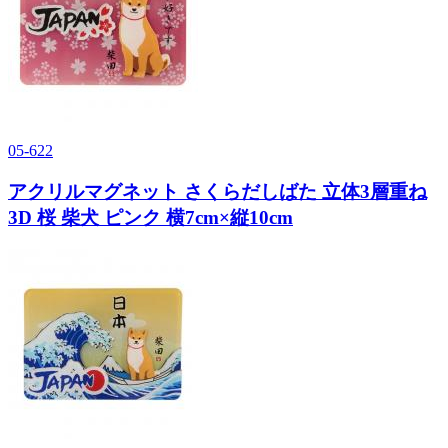
05-622
アクリルマグネット さくらだしばた 立体3層重ね
3D 桜 柴犬 ピンク 横7cm×縦10cm