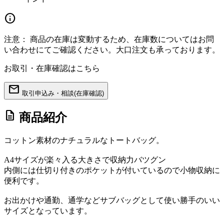
info
注意：
商品の在庫は変動するため、在庫数についてはお問
い合わせにてご確認ください。大口注文も承っております。
お取引・在庫確認はこちら
mail
取引申込み・相談(在庫確認)
description
商品紹介
コットン素材のナチュラルなトートバッグ。
A4サイズが楽々入る大きさで収納力バツグン
内側には仕切り付きのポケットが付いているので小物収納に
便利です。
お出かけや通勤、通学などサブバッグとして使い勝手のいい
サイズとなっています。