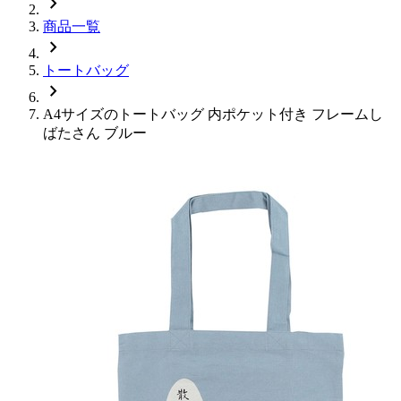
chevron_right
商品一覧
chevron_right
トートバッグ
chevron_right
A4サイズのトートバッグ 内ポケット付き フレームし
ばたさん ブルー