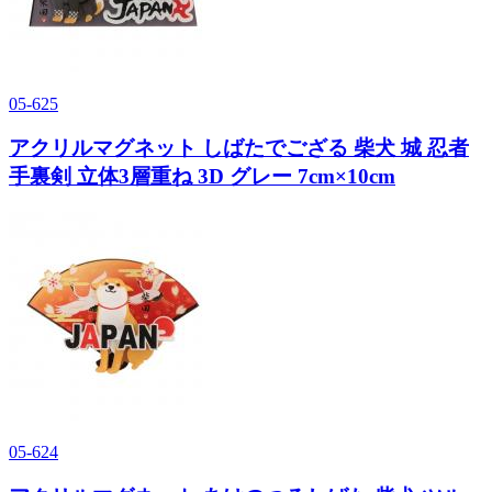
05-625
アクリルマグネット しばたでござる 柴犬 城 忍者
手裏剣 立体3層重ね 3D グレー 7cm×10cm
05-624