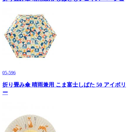
05-596
折り畳み傘 晴雨兼用 こま富士しばた 50 アイボリ
ー