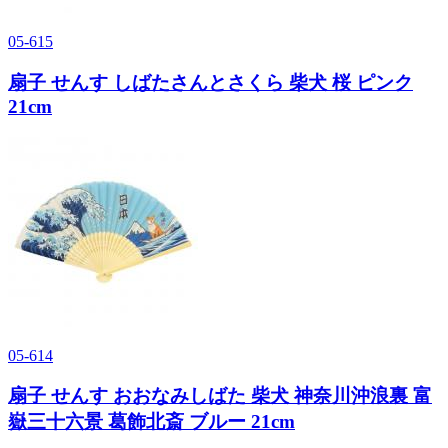
05-615
扇子 せんす しばたさんとさくら 柴犬 桜 ピンク
21cm
05-614
扇子 せんす おおなみしばた 柴犬 神奈川沖浪裏 富
嶽三十六景 葛飾北斎 ブルー 21cm