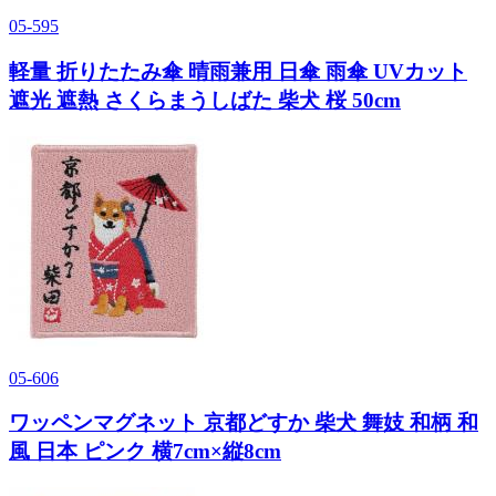
05-595
軽量 折りたたみ傘 晴雨兼用 日傘 雨傘 UVカット
遮光 遮熱 さくらまうしばた 柴犬 桜 50cm
05-606
ワッペンマグネット 京都どすか 柴犬 舞妓 和柄 和
風 日本 ピンク 横7cm×縦8cm