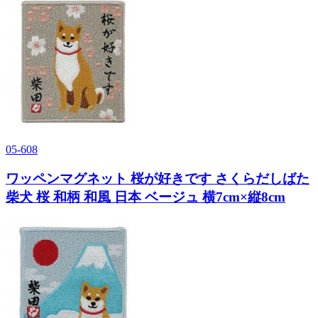
05-608
ワッペンマグネット 桜が好きです さくらだしばた
柴犬 桜 和柄 和風 日本 ベージュ 横7cm×縦8cm