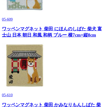
05-609
ワッペンマグネット 柴田 にほんのしばた 柴犬 富
士山 日本 朝日 和風 和柄 ブルー 横7cm×縦8cm
05-610
ワッペンマグネット 柴田 かみなりもんしばた 柴