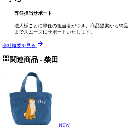
専任担当サポート
法人様ごとに専任の担当者がつき、商品提案から納品
までスムーズにサポートいたします。
arrow_forward
会社概要を見る
grid_view
関連商品 - 柴田
NEW