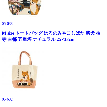
05-633
M size トートバッグ はるのみやこしばた 柴犬 桜
寺 古都 五重塔 ナチュラル 25×33cm
05-632