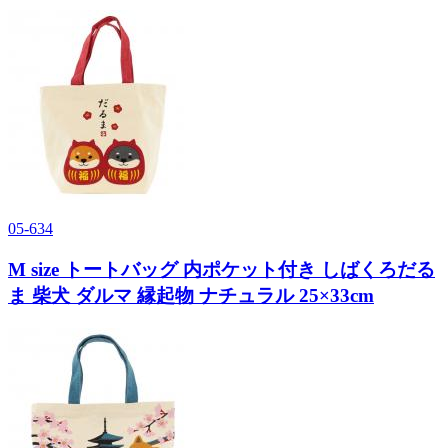
05-634
M size トートバッグ 内ポケット付き しばくろだる
ま 柴犬 ダルマ 縁起物 ナチュラル 25×33cm