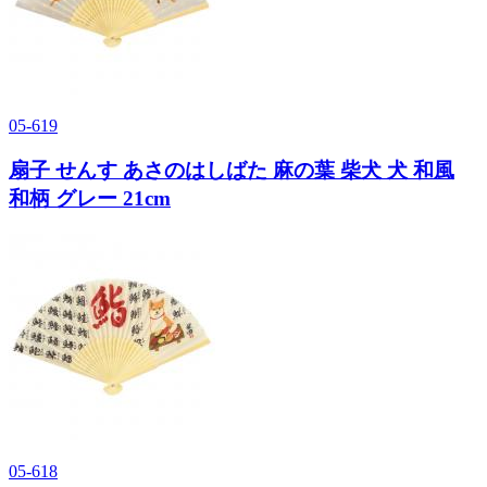
05-619
扇子 せんす あさのはしばた 麻の葉 柴犬 犬 和風
和柄 グレー 21cm
05-618