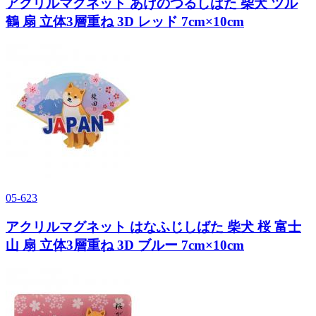
アクリルマグネット あけのつるしばた 柴犬 ツル
鶴 扇 立体3層重ね 3D レッド 7cm×10cm
05-623
アクリルマグネット はなふじしばた 柴犬 桜 富士
山 扇 立体3層重ね 3D ブルー 7cm×10cm