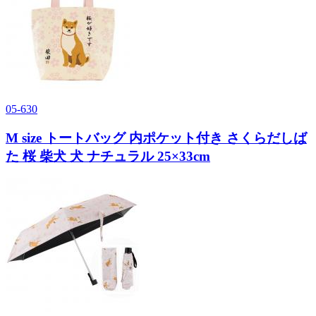
05-630
M size トートバッグ 内ポケット付き さくらだしば
た 桜 柴犬 犬 ナチュラル 25×33cm