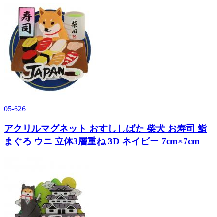
05-626
アクリルマグネット おすししばた 柴犬 お寿司 鮨
まぐろ ウニ 立体3層重ね 3D ネイビー 7cm×7cm