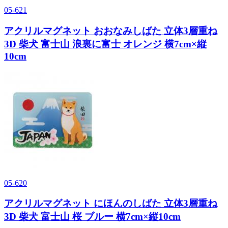
05-621
アクリルマグネット おおなみしばた 立体3層重ね
3D 柴犬 富士山 浪裏に富士 オレンジ 横7cm×縦
10cm
05-620
アクリルマグネット にほんのしばた 立体3層重ね
3D 柴犬 富士山 桜 ブルー 横7cm×縦10cm