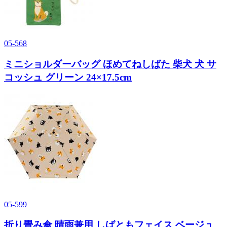
05-568
ミニショルダーバッグ ほめてねしばた 柴犬 犬 サ
コッシュ グリーン 24×17.5cm
05-599
折り畳み傘 晴雨兼用 しばともフェイス ベージュ