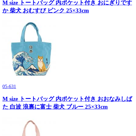
M size トートバッグ 内ポケット付き おにぎりです
か 柴犬 おむすび ピンク 25×33cm
05-631
M size トートバッグ 内ポケット付き おおなみしば
た 白波 浪裏に富士 柴犬 ブルー 25×33cm