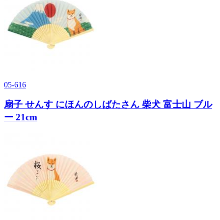
05-616
扇子 せんす にほんのしばたさん 柴犬 富士山 ブル
ー 21cm