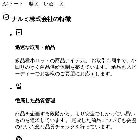
A4トート 柴犬 いぬ 犬
verified
ナルミ株式会社の特徴
inventory_2
迅速な取引・納品
多品種小ロットの商品アイテム。 お取引も簡単で、小
回りのきく商品供給体制を整えています。 納品もスピ
ーディーでお客様のご要望にお応えします。
workspace_premium
徹底した品質管理
商品を企画する段階から、より安全でしかも使い易い
ものを追求しています。 完成した商品についても妥協
のない入念な品質チェックを行っています。
support_agent