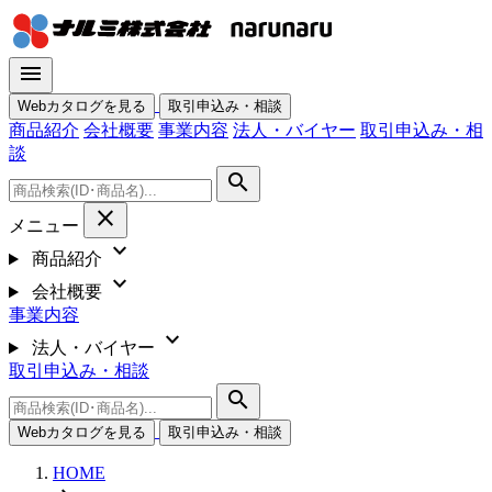
menu
Webカタログを見る
取引申込み・相談
商品紹介
会社概要
事業内容
法人・バイヤー
取引申込み・相
談
search
close
メニュー
expand_more
商品紹介
expand_more
会社概要
事業内容
expand_more
法人・バイヤー
取引申込み・相談
search
Webカタログを見る
取引申込み・相談
HOME