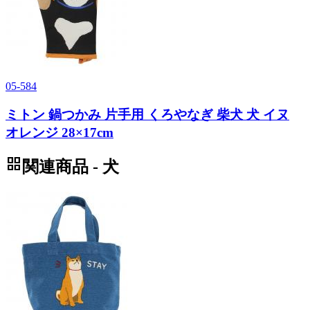
05-584
ミトン 鍋つかみ 片手用 くろやなぎ 柴犬 犬 イヌ
オレンジ 28×17cm
grid_view
関連商品 - 犬