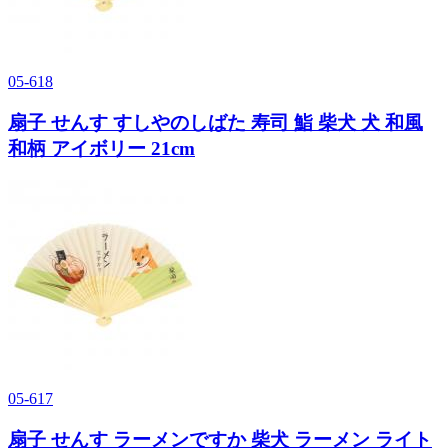
05-618
扇子 せんす すしやのしばた 寿司 鮨 柴犬 犬 和風
和柄 アイボリー 21cm
05-617
扇子 せんす ラーメンですか 柴犬 ラーメン ライト