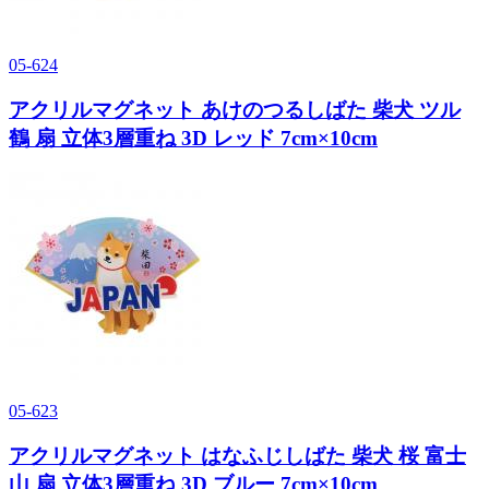
05-624
アクリルマグネット あけのつるしばた 柴犬 ツル
鶴 扇 立体3層重ね 3D レッド 7cm×10cm
05-623
アクリルマグネット はなふじしばた 柴犬 桜 富士
山 扇 立体3層重ね 3D ブルー 7cm×10cm