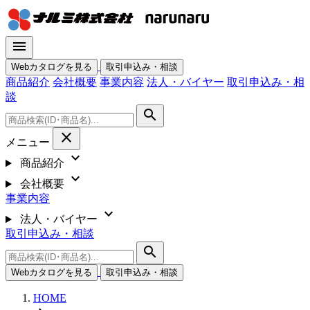
menu
Webカタログを見る
取引申込み・相談
商品紹介
会社概要
事業内容
法人・バイヤー
取引申込み・相
談
search
close
メニュー
expand_more
商品紹介
expand_more
会社概要
事業内容
expand_more
法人・バイヤー
取引申込み・相談
search
Webカタログを見る
取引申込み・相談
HOME