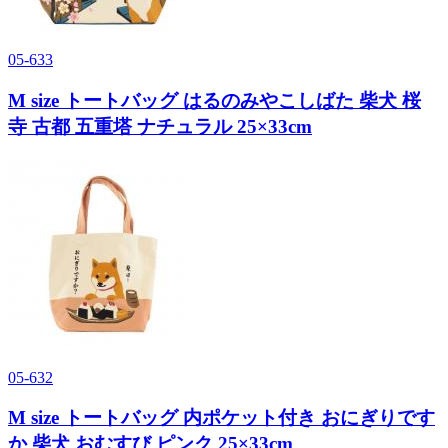
05-633
M size トートバッグ はるのみやこしばた 柴犬 桜
寺 古都 五重塔 ナチュラル 25×33cm
05-632
M size トートバッグ 内ポケット付き おにぎりです
か 柴犬 おむすび ピンク 25×33cm