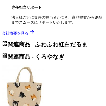
専任担当サポート
法人様ごとに専任の担当者がつき、商品提案から納品
までスムーズにサポートいたします。
arrow_forward
会社概要を見る
grid_view
関連商品 - ふわふわ紅白だるま
grid_view
関連商品 - くろやなぎ