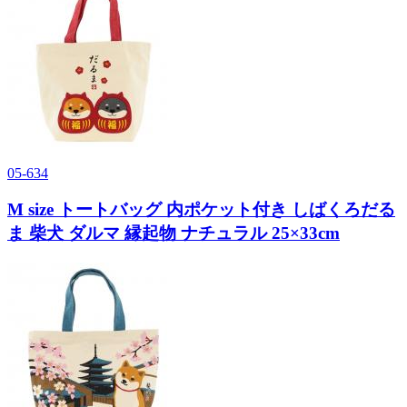
05-634
M size トートバッグ 内ポケット付き しばくろだる
ま 柴犬 ダルマ 縁起物 ナチュラル 25×33cm