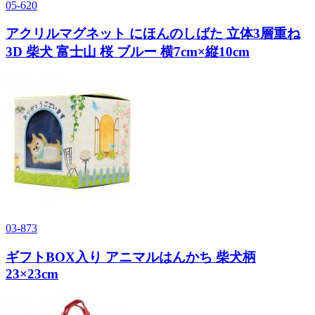
05-620
アクリルマグネット にほんのしばた 立体3層重ね
3D 柴犬 富士山 桜 ブルー 横7cm×縦10cm
03-873
ギフトBOX入り アニマルはんかち 柴犬柄
23×23cm