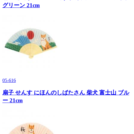
グリーン 21cm
05-616
扇子 せんす にほんのしばたさん 柴犬 富士山 ブル
ー 21cm