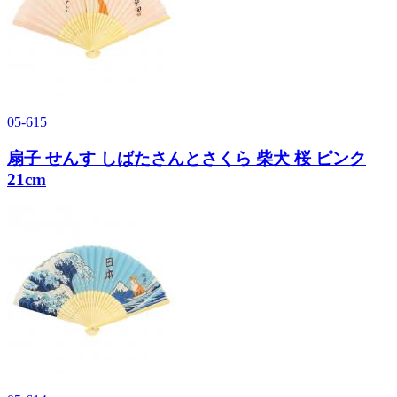
05-615
扇子 せんす しばたさんとさくら 柴犬 桜 ピンク
21cm