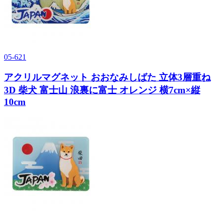
05-621
アクリルマグネット おおなみしばた 立体3層重ね
3D 柴犬 富士山 浪裏に富士 オレンジ 横7cm×縦
10cm