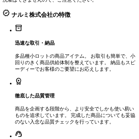
verified
ナルミ株式会社の特徴
inventory_2
迅速な取引・納品
多品種小ロットの商品アイテム。 お取引も簡単で、小
回りのきく商品供給体制を整えています。 納品もスピ
ーディーでお客様のご要望にお応えします。
workspace_premium
徹底した品質管理
商品を企画する段階から、より安全でしかも使い易い
ものを追求しています。 完成した商品についても妥協
のない入念な品質チェックを行っています。
support_agent