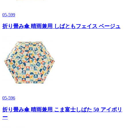
05-599
折り畳み傘 晴雨兼用 しばともフェイス ベージュ
05-596
折り畳み傘 晴雨兼用 こま富士しばた 50 アイボリ
ー