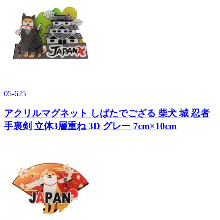
05-625
アクリルマグネット しばたでござる 柴犬 城 忍者
手裏剣 立体3層重ね 3D グレー 7cm×10cm