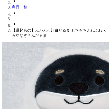
chevron_right
商品一覧
chevron_right
chevron_right
【縁起もの】ふわふわ紅白だるま もちもちふわふわ く
ろやなぎさんだるま