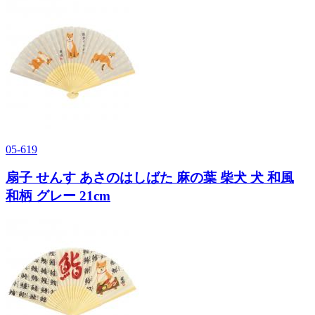
05-619
扇子 せんす あさのはしばた 麻の葉 柴犬 犬 和風
和柄 グレー 21cm