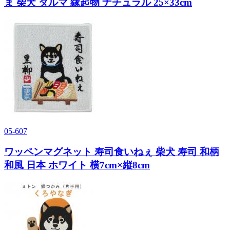
ま 柴犬 ダルマ 縁起物 ナチュラル 25×33cm
05-607
ワッペンマグネット 寿司食いねぇ 柴犬 寿司 和柄
和風 日本 ホワイト 横7cm×縦8cm