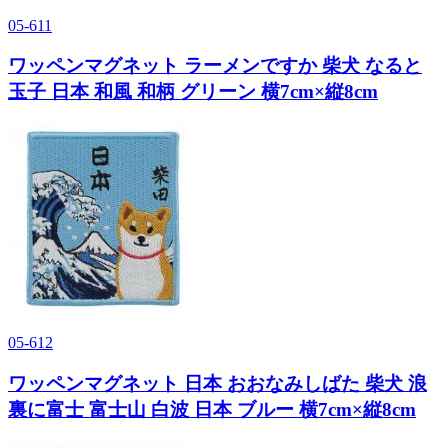
05-611
ワッペンマグネット ラーメンですか 柴犬 なると
玉子 日本 和風 和柄 グリーン 横7cm×縦8cm
05-612
ワッペンマグネット 日本 おおなみしばた 柴犬 浪
裏に富士 富士山 白波 日本 ブルー 横7cm×縦8cm