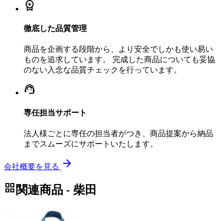
workspace_premium
徹底した品質管理
商品を企画する段階から、より安全でしかも使い易い
ものを追求しています。 完成した商品についても妥協
のない入念な品質チェックを行っています。
support_agent
専任担当サポート
法人様ごとに専任の担当者がつき、商品提案から納品
までスムーズにサポートいたします。
arrow_forward
会社概要を見る
grid_view
関連商品 - 柴田