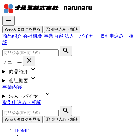
menu
Webカタログを見る
取引申込み・相談
商品紹介
会社概要
事業内容
法人・バイヤー
取引申込み・相
談
search
close
メニュー
expand_more
商品紹介
expand_more
会社概要
事業内容
expand_more
法人・バイヤー
取引申込み・相談
search
Webカタログを見る
取引申込み・相談
HOME