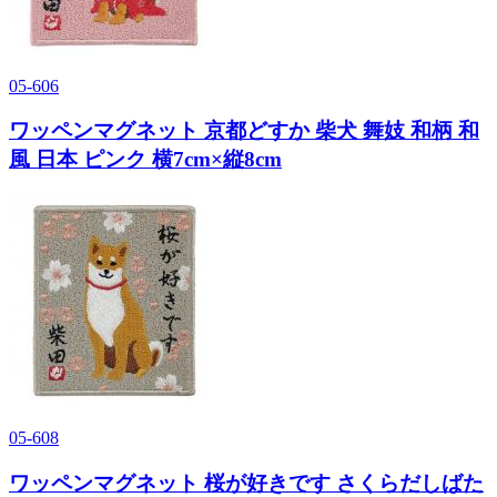
05-606
ワッペンマグネット 京都どすか 柴犬 舞妓 和柄 和
風 日本 ピンク 横7cm×縦8cm
05-608
ワッペンマグネット 桜が好きです さくらだしばた