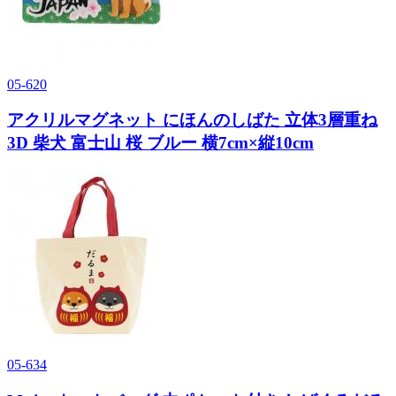
05-620
アクリルマグネット にほんのしばた 立体3層重ね
3D 柴犬 富士山 桜 ブルー 横7cm×縦10cm
05-634