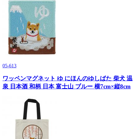
05-613
ワッペンマグネット ゆ にほんのゆしばた 柴犬 温
泉 日本酒 和柄 日本 富士山 ブルー 横7cm×縦8cm