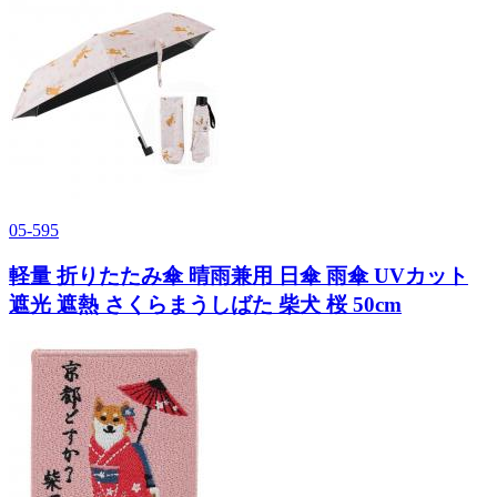
05-595
軽量 折りたたみ傘 晴雨兼用 日傘 雨傘 UVカット
遮光 遮熱 さくらまうしばた 柴犬 桜 50cm