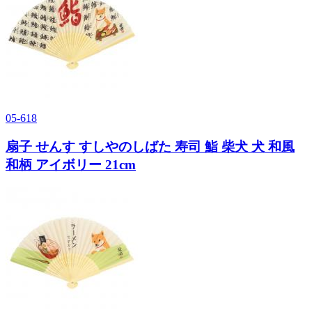
05-618
扇子 せんす すしやのしばた 寿司 鮨 柴犬 犬 和風
和柄 アイボリー 21cm