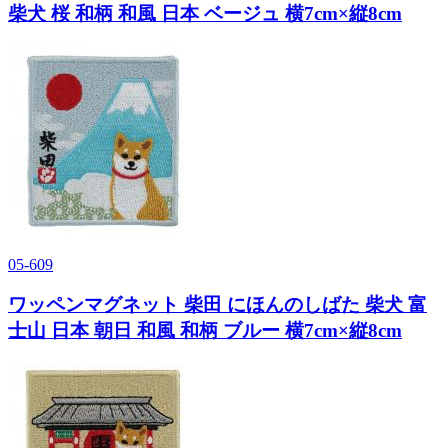
柴犬 桜 和柄 和風 日本 ベージュ 横7cm×縦8cm
05-609
ワッペンマグネット 柴田 にほんのしばた 柴犬 富
士山 日本 朝日 和風 和柄 ブルー 横7cm×縦8cm