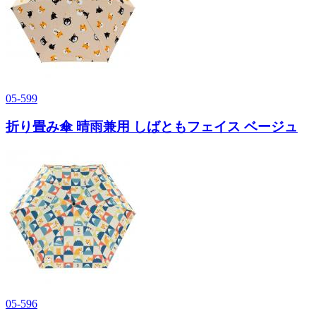
05-599
折り畳み傘 晴雨兼用 しばともフェイス ベージュ
05-596