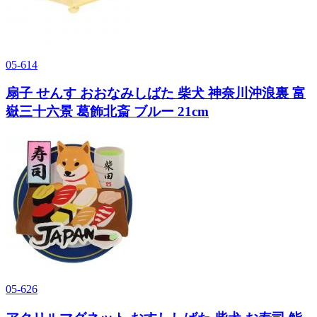
05-614
扇子 せんす おおなみしばた 柴犬 神奈川沖浪裏 富
嶽三十六景 葛飾北斎 ブルー 21cm
05-626