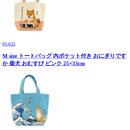
05-632
M size トートバッグ 内ポケット付き おにぎりです
か 柴犬 おむすび ピンク 25×33cm