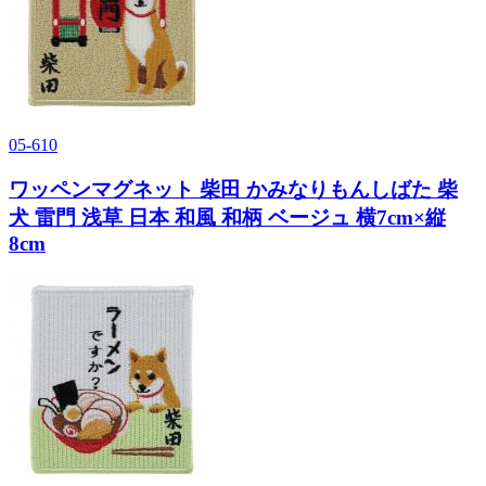
05-610
ワッペンマグネット 柴田 かみなりもんしばた 柴
犬 雷門 浅草 日本 和風 和柄 ベージュ 横7cm×縦
8cm