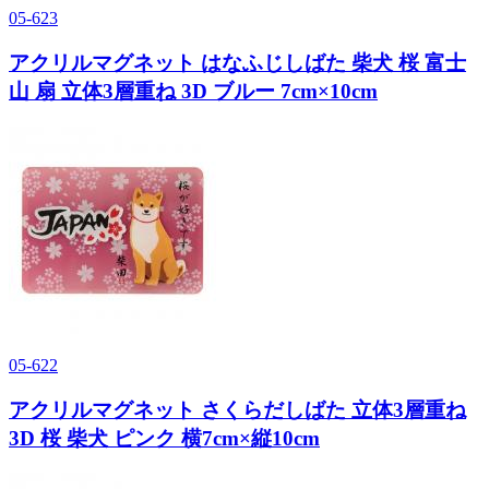
05-623
アクリルマグネット はなふじしばた 柴犬 桜 富士
山 扇 立体3層重ね 3D ブルー 7cm×10cm
05-622
アクリルマグネット さくらだしばた 立体3層重ね
3D 桜 柴犬 ピンク 横7cm×縦10cm