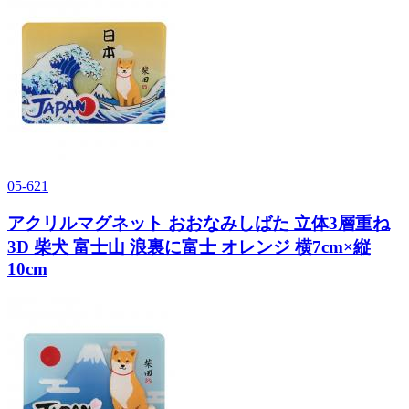
05-621
アクリルマグネット おおなみしばた 立体3層重ね
3D 柴犬 富士山 浪裏に富士 オレンジ 横7cm×縦
10cm