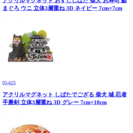
アクリルマグネット おすししばた 柴犬 お寿司 鮨
まぐろ ウニ 立体3層重ね 3D ネイビー 7cm×7cm
05-625
アクリルマグネット しばたでござる 柴犬 城 忍者
手裏剣 立体3層重ね 3D グレー 7cm×10cm