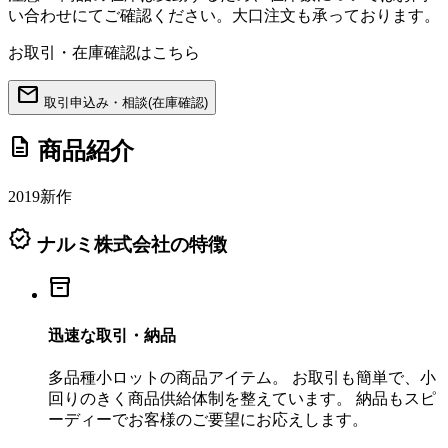
い合わせにてご確認ください。大口注文も承っております。
お取引・在庫確認はこちら
mail
取引申込み・相談(在庫確認)
description
商品紹介
2019新作
verified
ナルミ株式会社の特徴
inventory_2
迅速な取引・納品
多品種小ロットの商品アイテム。 お取引も簡単で、小
回りのきく商品供給体制を整えています。 納品もスピ
ーディーでお客様のご要望にお応えします。