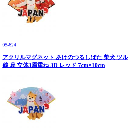
05-624
アクリルマグネット あけのつるしばた 柴犬 ツル
鶴 扇 立体3層重ね 3D レッド 7cm×10cm