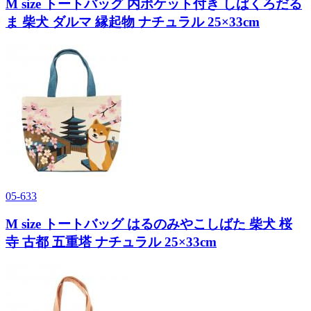
M size トートバッグ 内ポケット付き しばくろだる
ま 柴犬 ダルマ 縁起物 ナチュラル 25×33cm
05-633
M size トートバッグ はるのみやこしばた 柴犬 桜
寺 古都 五重塔 ナチュラル 25×33cm