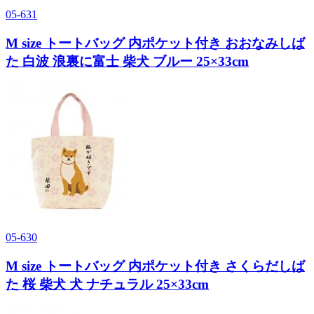
05-631
M size トートバッグ 内ポケット付き おおなみしば
た 白波 浪裏に富士 柴犬 ブルー 25×33cm
05-630
M size トートバッグ 内ポケット付き さくらだしば
た 桜 柴犬 犬 ナチュラル 25×33cm