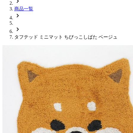
chevron_right
商品一覧
chevron_right
chevron_right
タフテッド ミニマット ちびっこしばた ベージュ