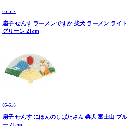
05-617
扇子 せんす ラーメンですか 柴犬 ラーメン ライト
グリーン 21cm
05-616
扇子 せんす にほんのしばたさん 柴犬 富士山 ブル
ー 21cm