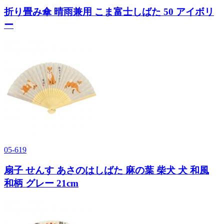
折り畳み傘 晴雨兼用 こま富士しばた 50 アイボリ
ー
05-619
扇子 せんす あさのはしばた 麻の葉 柴犬 犬 和風
和柄 グレー 21cm