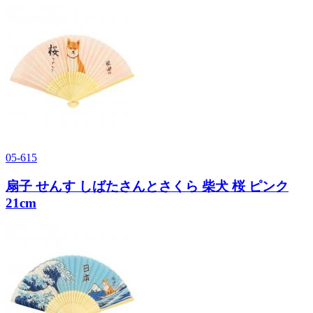
05-615
扇子 せんす しばたさんとさくら 柴犬 桜 ピンク
21cm