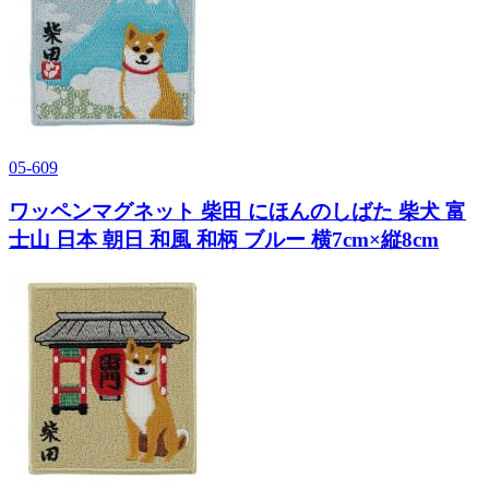
05-609
ワッペンマグネット 柴田 にほんのしばた 柴犬 富
士山 日本 朝日 和風 和柄 ブルー 横7cm×縦8cm