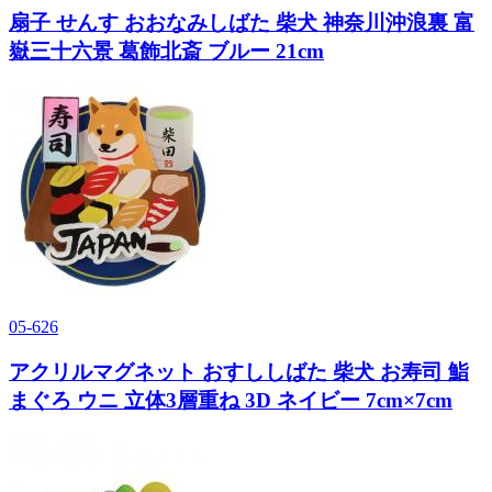
扇子 せんす おおなみしばた 柴犬 神奈川沖浪裏 富
嶽三十六景 葛飾北斎 ブルー 21cm
05-626
アクリルマグネット おすししばた 柴犬 お寿司 鮨
まぐろ ウニ 立体3層重ね 3D ネイビー 7cm×7cm