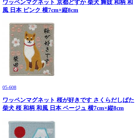
ワッペンマグネット 京都どすか 柴犬 舞妓 和柄 和
風 日本 ピンク 横7cm×縦8cm
05-608
ワッペンマグネット 桜が好きです さくらだしばた
柴犬 桜 和柄 和風 日本 ベージュ 横7cm×縦8cm