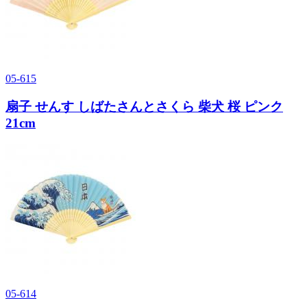
05-615
扇子 せんす しばたさんとさくら 柴犬 桜 ピンク
21cm
05-614