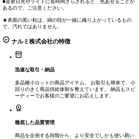
■直射日光やライトに長時間さらされると、色あせることが
あるので、ご注意ください。
★表面の黒い粒は、綿の殻が一緒に織り上がっているもの
で、汚れではありません。
verified
ナルミ株式会社の特徴
inventory_2
迅速な取引・納品
多品種小ロットの商品アイテム。 お取引も簡単で、小
回りのきく商品供給体制を整えています。 納品もスピ
ーディーでお客様のご要望にお応えします。
workspace_premium
徹底した品質管理
商品を企画する段階から、より安全でしかも使い易い