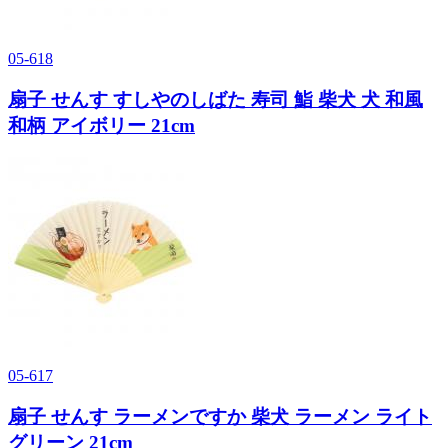
05-618
扇子 せんす すしやのしばた 寿司 鮨 柴犬 犬 和風
和柄 アイボリー 21cm
05-617
扇子 せんす ラーメンですか 柴犬 ラーメン ライト
グリーン 21cm