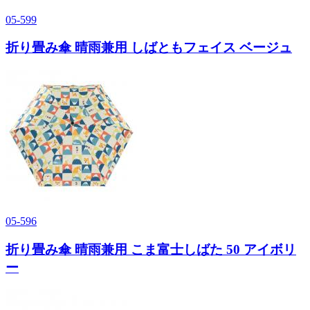
05-599
折り畳み傘 晴雨兼用 しばともフェイス ベージュ
05-596
折り畳み傘 晴雨兼用 こま富士しばた 50 アイボリ
ー