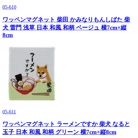
05-610
ワッペンマグネット 柴田 かみなりもんしばた 柴
犬 雷門 浅草 日本 和風 和柄 ベージュ 横7cm×縦
8cm
05-611
ワッペンマグネット ラーメンですか 柴犬 なると
玉子 日本 和風 和柄 グリーン 横7cm×縦8cm