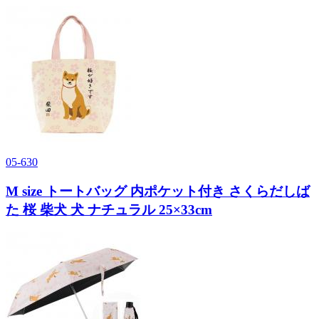
05-630
M size トートバッグ 内ポケット付き さくらだしば
た 桜 柴犬 犬 ナチュラル 25×33cm