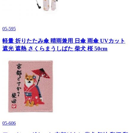
05-595
軽量 折りたたみ傘 晴雨兼用 日傘 雨傘 UVカット
遮光 遮熱 さくらまうしばた 柴犬 桜 50cm
05-606