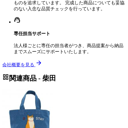
ものを追求しています。 完成した商品についても妥協
のない入念な品質チェックを行っています。
support_agent
専任担当サポート
法人様ごとに専任の担当者がつき、商品提案から納品
までスムーズにサポートいたします。
arrow_forward
会社概要を見る
grid_view
関連商品 - 柴田