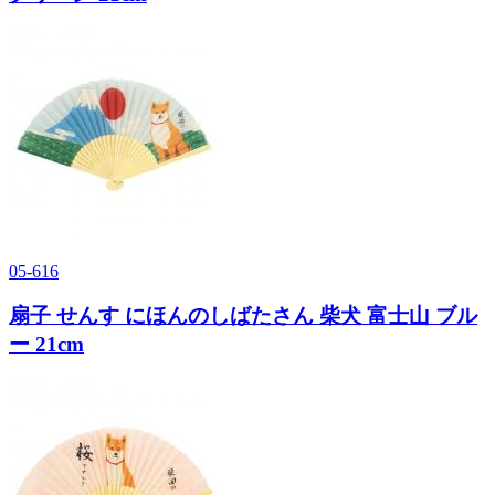
05-616
扇子 せんす にほんのしばたさん 柴犬 富士山 ブル
ー 21cm