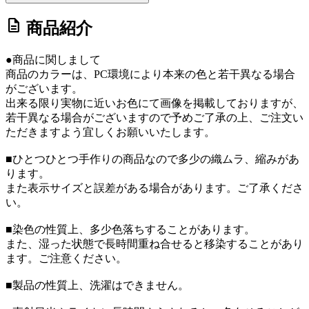
description
商品紹介
●商品に関しまして
商品のカラーは、PC環境により本来の色と若干異なる場合
がございます。
出来る限り実物に近いお色にて画像を掲載しておりますが、
若干異なる場合がございますので予めご了承の上、ご注文い
ただきますよう宜しくお願いいたします。
■ひとつひとつ手作りの商品なので多少の織ムラ、縮みがあ
ります。
また表示サイズと誤差がある場合があります。ご了承くださ
い。
■染色の性質上、多少色落ちすることがあります。
また、湿った状態で長時間重ね合せると移染することがあり
ます。ご注意ください。
■製品の性質上、洗濯はできません。