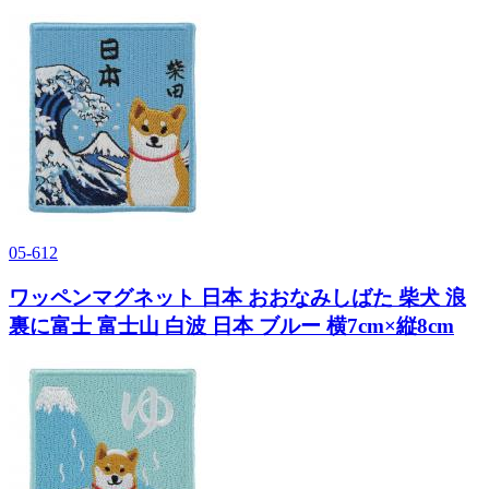
05-612
ワッペンマグネット 日本 おおなみしばた 柴犬 浪
裏に富士 富士山 白波 日本 ブルー 横7cm×縦8cm