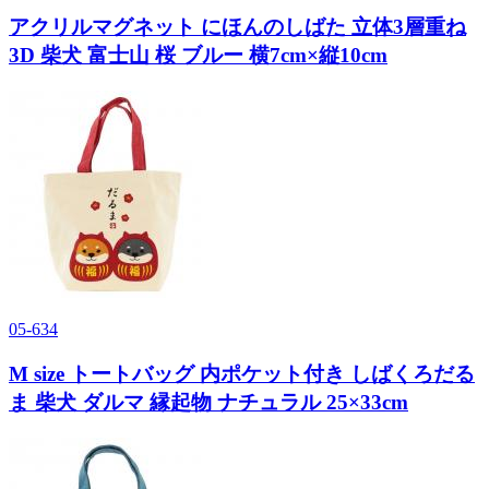
アクリルマグネット にほんのしばた 立体3層重ね
3D 柴犬 富士山 桜 ブルー 横7cm×縦10cm
05-634
M size トートバッグ 内ポケット付き しばくろだる
ま 柴犬 ダルマ 縁起物 ナチュラル 25×33cm