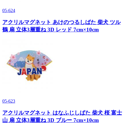
05-624
アクリルマグネット あけのつるしばた 柴犬 ツル
鶴 扇 立体3層重ね 3D レッド 7cm×10cm
05-623
アクリルマグネット はなふじしばた 柴犬 桜 富士
山 扇 立体3層重ね 3D ブルー 7cm×10cm