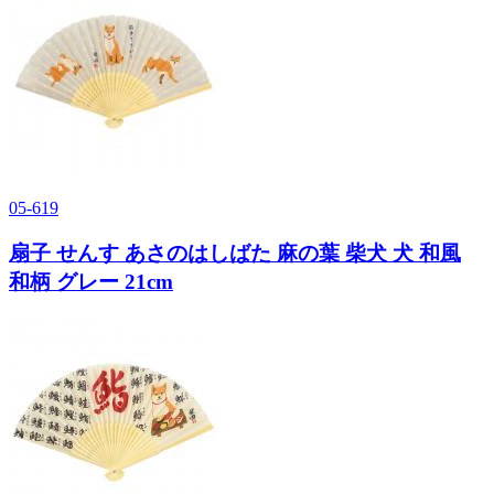
05-619
扇子 せんす あさのはしばた 麻の葉 柴犬 犬 和風
和柄 グレー 21cm