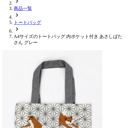
chevron_right
商品一覧
chevron_right
トートバッグ
chevron_right
A4サイズのトートバッグ 内ポケット付き あさしばた
さん グレー