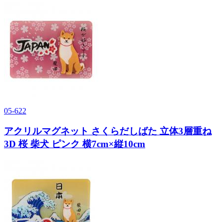
05-622
アクリルマグネット さくらだしばた 立体3層重ね
3D 桜 柴犬 ピンク 横7cm×縦10cm