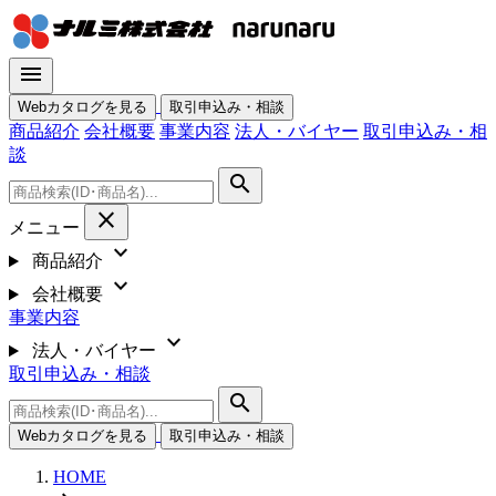
menu
Webカタログを見る
取引申込み・相談
商品紹介
会社概要
事業内容
法人・バイヤー
取引申込み・相
談
search
close
メニュー
expand_more
商品紹介
expand_more
会社概要
事業内容
expand_more
法人・バイヤー
取引申込み・相談
search
Webカタログを見る
取引申込み・相談
HOME