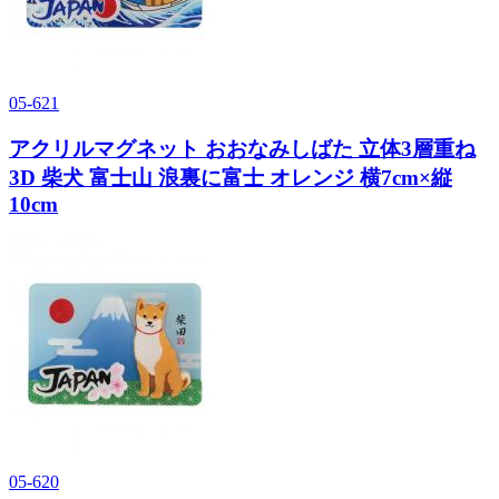
05-621
アクリルマグネット おおなみしばた 立体3層重ね
3D 柴犬 富士山 浪裏に富士 オレンジ 横7cm×縦
10cm
05-620