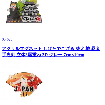
05-625
アクリルマグネット しばたでござる 柴犬 城 忍者
手裏剣 立体3層重ね 3D グレー 7cm×10cm