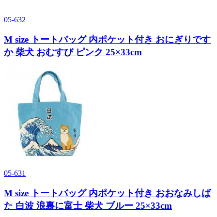
05-632
M size トートバッグ 内ポケット付き おにぎりです
か 柴犬 おむすび ピンク 25×33cm
05-631
M size トートバッグ 内ポケット付き おおなみしば
た 白波 浪裏に富士 柴犬 ブルー 25×33cm