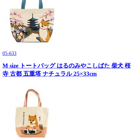
05-633
M size トートバッグ はるのみやこしばた 柴犬 桜
寺 古都 五重塔 ナチュラル 25×33cm