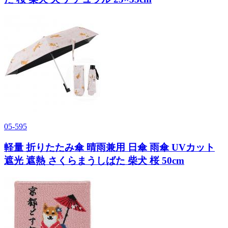
05-595
軽量 折りたたみ傘 晴雨兼用 日傘 雨傘 UVカット
遮光 遮熱 さくらまうしばた 柴犬 桜 50cm