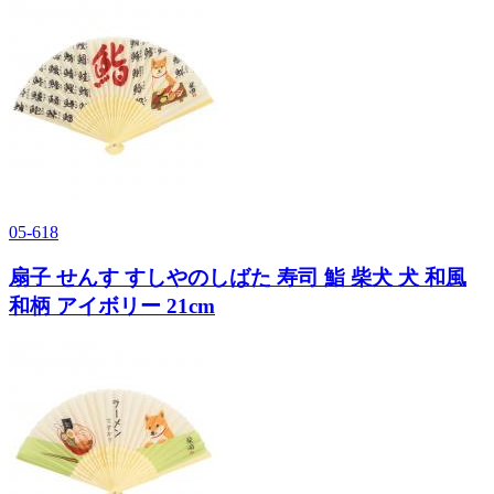
05-618
扇子 せんす すしやのしばた 寿司 鮨 柴犬 犬 和風
和柄 アイボリー 21cm