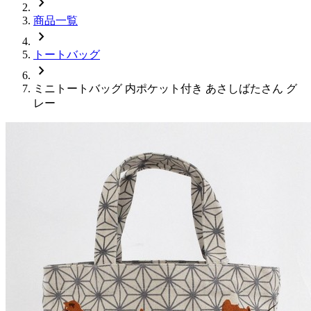
chevron_right
商品一覧
chevron_right
トートバッグ
chevron_right
ミニトートバッグ 内ポケット付き あさしばたさん グ
レー