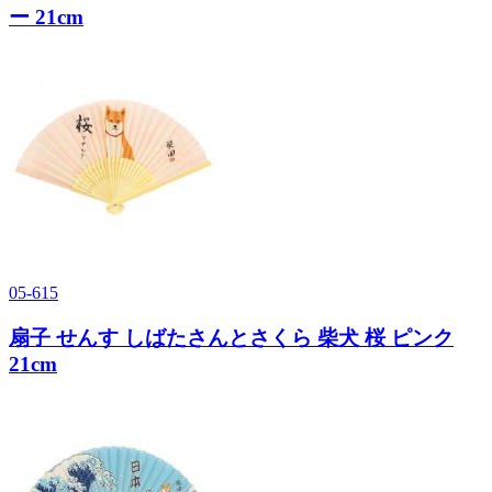
ー 21cm
05-615
扇子 せんす しばたさんとさくら 柴犬 桜 ピンク
21cm