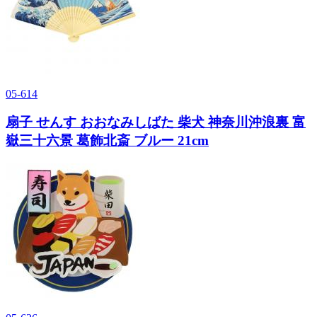
05-614
扇子 せんす おおなみしばた 柴犬 神奈川沖浪裏 富
嶽三十六景 葛飾北斎 ブルー 21cm