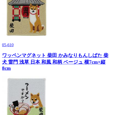
05-610
ワッペンマグネット 柴田 かみなりもんしばた 柴
犬 雷門 浅草 日本 和風 和柄 ベージュ 横7cm×縦
8cm