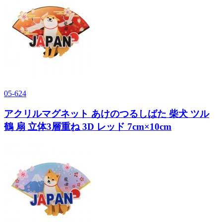
05-624
アクリルマグネット あけのつるしばた 柴犬 ツル
鶴 扇 立体3層重ね 3D レッド 7cm×10cm