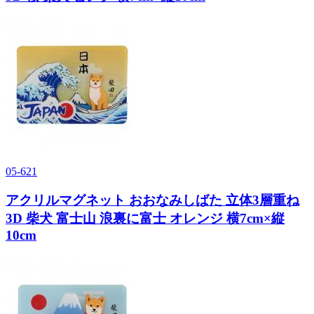
05-621
アクリルマグネット おおなみしばた 立体3層重ね
3D 柴犬 富士山 浪裏に富士 オレンジ 横7cm×縦
10cm