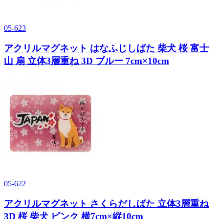
05-623
アクリルマグネット はなふじしばた 柴犬 桜 富士
山 扇 立体3層重ね 3D ブルー 7cm×10cm
05-622
アクリルマグネット さくらだしばた 立体3層重ね
3D 桜 柴犬 ピンク 横7cm×縦10cm