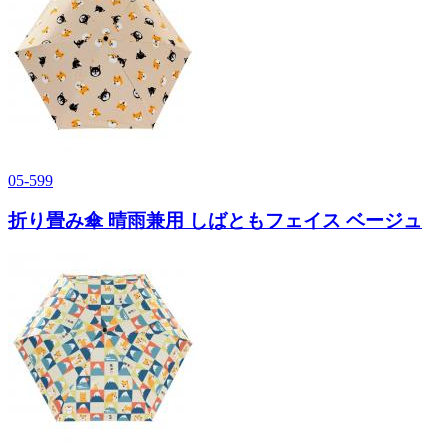
05-599
折り畳み傘 晴雨兼用 しばともフェイス ベージュ