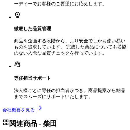
ーディーでお客様のご要望にお応えします。
workspace_premium
徹底した品質管理
商品を企画する段階から、より安全でしかも使い易い
ものを追求しています。 完成した商品についても妥協
のない入念な品質チェックを行っています。
support_agent
専任担当サポート
法人様ごとに専任の担当者がつき、商品提案から納品
までスムーズにサポートいたします。
arrow_forward
会社概要を見る
grid_view
関連商品 - 柴田