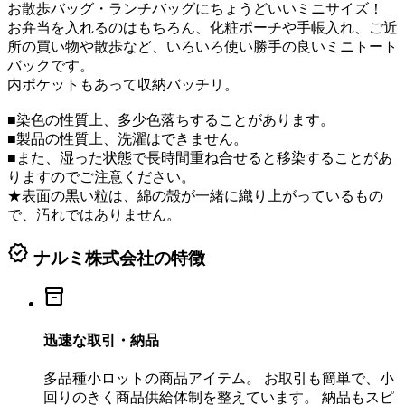
お散歩バッグ・ランチバッグにちょうどいいミニサイズ！
お弁当を入れるのはもちろん、化粧ポーチや手帳入れ、ご近
所の買い物や散歩など、いろいろ使い勝手の良いミニトート
バックです。
内ポケットもあって収納バッチリ。
■染色の性質上、多少色落ちすることがあります。
■製品の性質上、洗濯はできません。
■また、湿った状態で長時間重ね合せると移染することがあ
りますのでご注意ください。
★表面の黒い粒は、綿の殻が一緒に織り上がっているもの
で、汚れではありません。
verified
ナルミ株式会社の特徴
inventory_2
迅速な取引・納品
多品種小ロットの商品アイテム。 お取引も簡単で、小
回りのきく商品供給体制を整えています。 納品もスピ