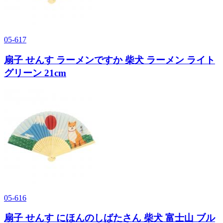
05-617
扇子 せんす ラーメンですか 柴犬 ラーメン ライト
グリーン 21cm
05-616
扇子 せんす にほんのしばたさん 柴犬 富士山 ブル