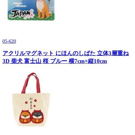
05-620
アクリルマグネット にほんのしばた 立体3層重ね
3D 柴犬 富士山 桜 ブルー 横7cm×縦10cm