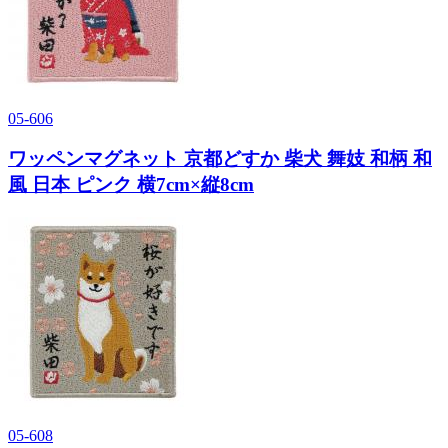
05-606
ワッペンマグネット 京都どすか 柴犬 舞妓 和柄 和
風 日本 ピンク 横7cm×縦8cm
05-608