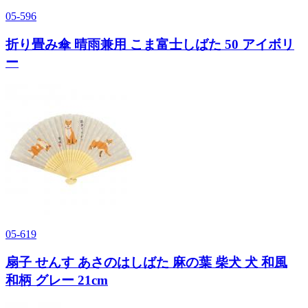
05-596
折り畳み傘 晴雨兼用 こま富士しばた 50 アイボリ
ー
05-619
扇子 せんす あさのはしばた 麻の葉 柴犬 犬 和風
和柄 グレー 21cm