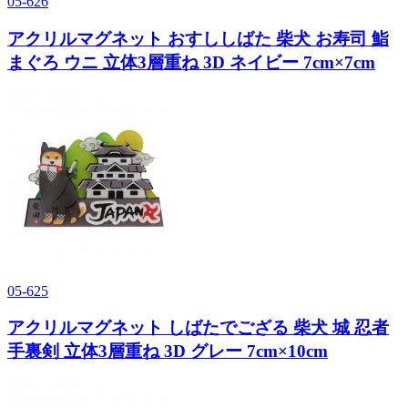
05-626
アクリルマグネット おすししばた 柴犬 お寿司 鮨
まぐろ ウニ 立体3層重ね 3D ネイビー 7cm×7cm
05-625
アクリルマグネット しばたでござる 柴犬 城 忍者
手裏剣 立体3層重ね 3D グレー 7cm×10cm