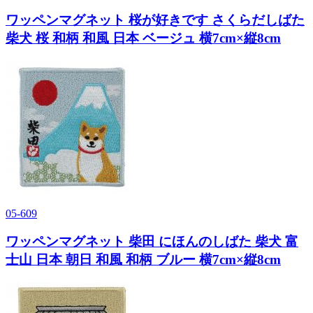
ワッペンマグネット 桜が好きです さくらだしばた
柴犬 桜 和柄 和風 日本 ベージュ 横7cm×縦8cm
05-609
ワッペンマグネット 柴田 にほんのしばた 柴犬 富
士山 日本 朝日 和風 和柄 ブルー 横7cm×縦8cm