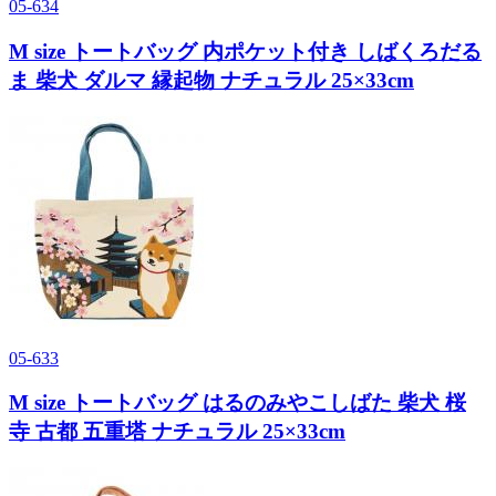
05-634
M size トートバッグ 内ポケット付き しばくろだる
ま 柴犬 ダルマ 縁起物 ナチュラル 25×33cm
05-633
M size トートバッグ はるのみやこしばた 柴犬 桜
寺 古都 五重塔 ナチュラル 25×33cm