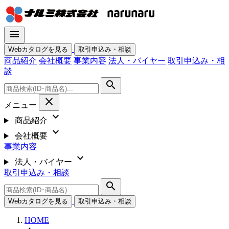
menu
Webカタログを見る
取引申込み・相談
商品紹介
会社概要
事業内容
法人・バイヤー
取引申込み・相
談
search
close
メニュー
expand_more
商品紹介
expand_more
会社概要
事業内容
expand_more
法人・バイヤー
取引申込み・相談
search
Webカタログを見る
取引申込み・相談
HOME