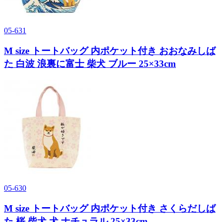
05-631
M size トートバッグ 内ポケット付き おおなみしば
た 白波 浪裏に富士 柴犬 ブルー 25×33cm
05-630
M size トートバッグ 内ポケット付き さくらだしば
た 桜 柴犬 犬 ナチュラル 25×33cm