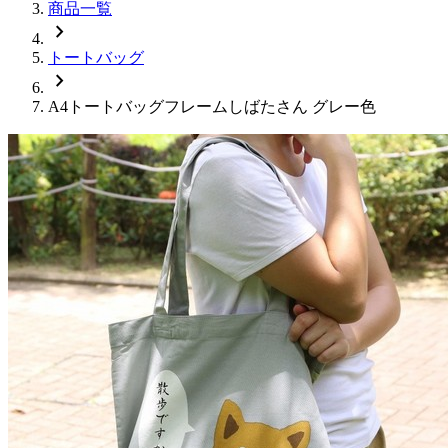
商品一覧
chevron_right
トートバッグ
chevron_right
A4トートバッグフレームしばたさん グレー色