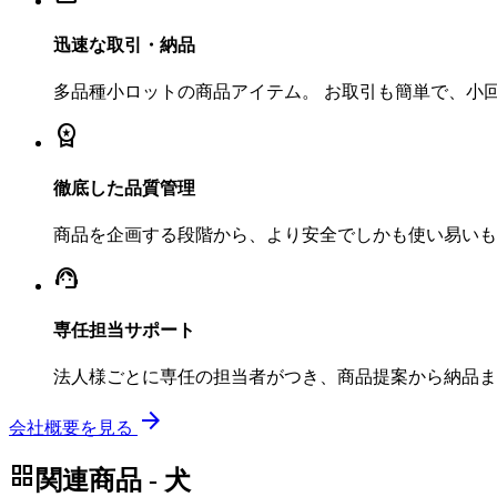
迅速な取引・納品
多品種小ロットの商品アイテム。 お取引も簡単で、小
workspace_premium
徹底した品質管理
商品を企画する段階から、より安全でしかも使い易いも
support_agent
専任担当サポート
法人様ごとに専任の担当者がつき、商品提案から納品ま
arrow_forward
会社概要を見る
grid_view
関連商品 - 犬