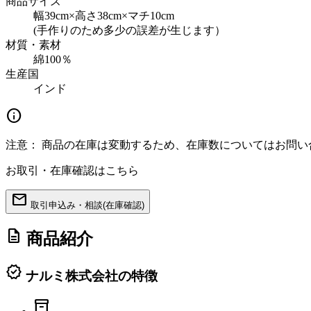
商品サイズ
幅39cm×高さ38cm×マチ10cm
(手作りのため多少の誤差が生じます）
材質・素材
綿100％
生産国
インド
info
注意：
商品の在庫は変動するため、在庫数についてはお問い
お取引・在庫確認はこちら
mail
取引申込み・相談(在庫確認)
description
商品紹介
verified
ナルミ株式会社の特徴
inventory_2