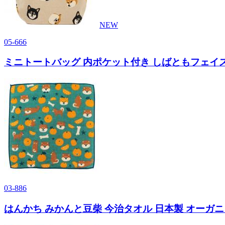
NEW
05-666
ミニトートバッグ 内ポケット付き しばともフェイス 
03-886
はんかち みかんと豆柴 今治タオル 日本製 オーガニッ