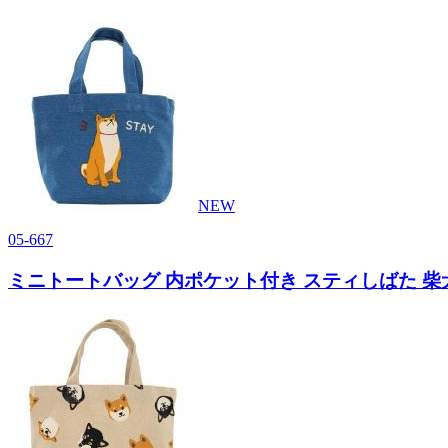
NEW
05-667
ミニトートバッグ 内ポケット付き スティしばた 柴犬 