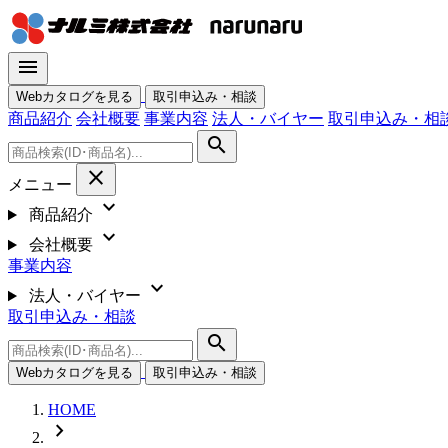
menu
Webカタログを見る
取引申込み・相談
商品紹介
会社概要
事業内容
法人・バイヤー
取引申込み・相
search
close
メニュー
expand_more
商品紹介
expand_more
会社概要
事業内容
expand_more
法人・バイヤー
取引申込み・相談
search
Webカタログを見る
取引申込み・相談
HOME
chevron_right