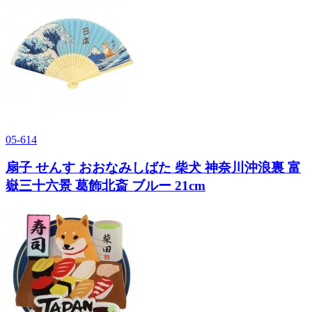
05-614
扇子 せんす おおなみしばた 柴犬 神奈川沖浪裏 富
嶽三十六景 葛飾北斎 ブルー 21cm