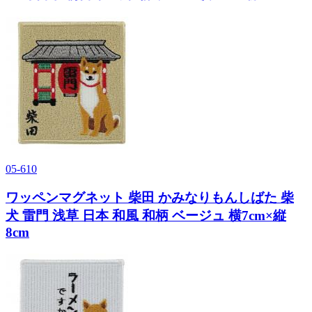
05-610
ワッペンマグネット 柴田 かみなりもんしばた 柴
犬 雷門 浅草 日本 和風 和柄 ベージュ 横7cm×縦
8cm