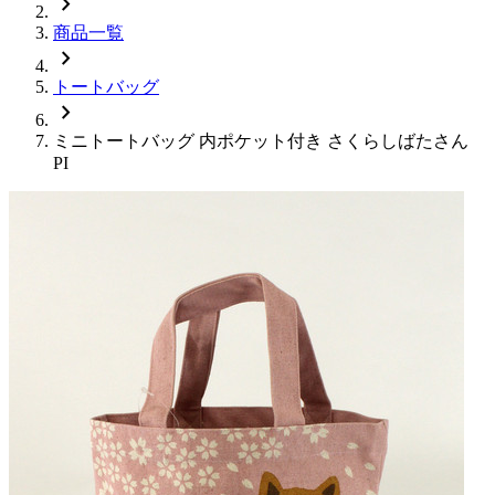
chevron_right
商品一覧
chevron_right
トートバッグ
chevron_right
ミニトートバッグ 内ポケット付き さくらしばたさん
PI