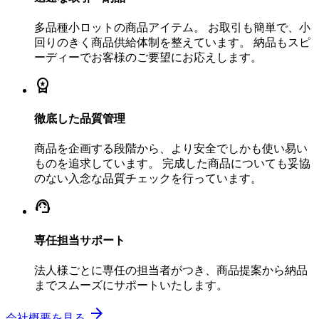
多品種小ロットの商品アイテム。 お取引も簡単で、小
回りのきく商品供給体制を整えています。 納品もスピ
ーディーでお客様のご要望にお応えします。
workspace_premium
徹底した品質管理
商品を企画する段階から、より安全でしかも使い易い
ものを追求しています。 完成した商品についても妥協
のない入念な品質チェックを行っています。
support_agent
専任担当サポート
法人様ごとに専任の担当者がつき、商品提案から納品
までスムーズにサポートいたします。
arrow_forward
会社概要を見る