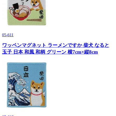
05-611
ワッペンマグネット ラーメンですか 柴犬 なると
玉子 日本 和風 和柄 グリーン 横7cm×縦8cm