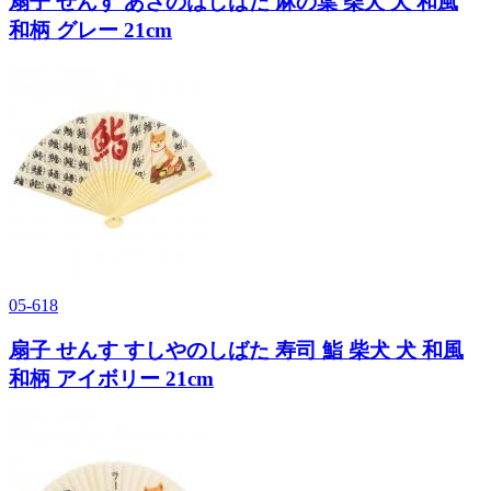
扇子 せんす あさのはしばた 麻の葉 柴犬 犬 和風
和柄 グレー 21cm
05-618
扇子 せんす すしやのしばた 寿司 鮨 柴犬 犬 和風
和柄 アイボリー 21cm