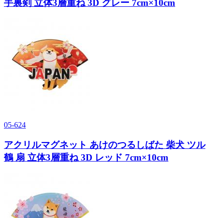
手裏剣 立体3層重ね 3D グレー 7cm×10cm
05-624
アクリルマグネット あけのつるしばた 柴犬 ツル
鶴 扇 立体3層重ね 3D レッド 7cm×10cm