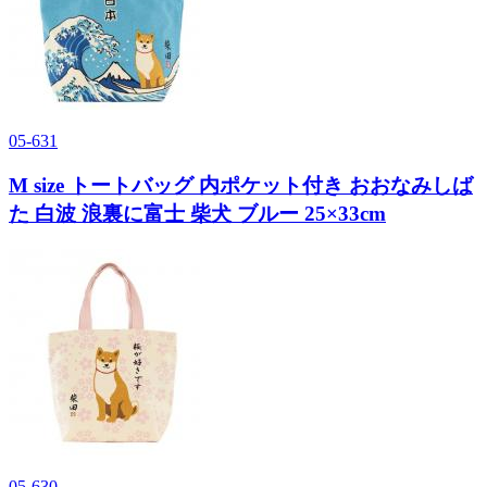
05-631
M size トートバッグ 内ポケット付き おおなみしば
た 白波 浪裏に富士 柴犬 ブルー 25×33cm
05-630