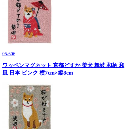
05-606
ワッペンマグネット 京都どすか 柴犬 舞妓 和柄 和
風 日本 ピンク 横7cm×縦8cm