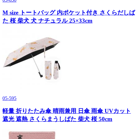
M size トートバッグ 内ポケット付き さくらだしば
た 桜 柴犬 犬 ナチュラル 25×33cm
05-595
軽量 折りたたみ傘 晴雨兼用 日傘 雨傘 UVカット
遮光 遮熱 さくらまうしばた 柴犬 桜 50cm