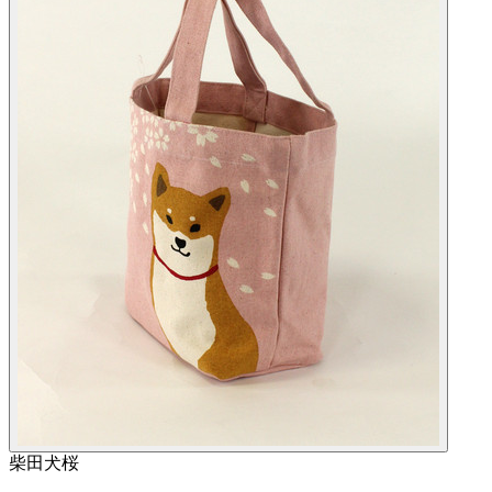
柴田
犬
桜