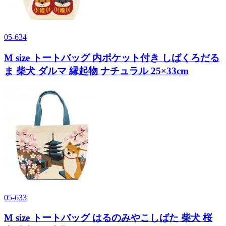
05-634
M size トートバッグ 内ポケット付き しばくろだる
ま 柴犬 ダルマ 縁起物 ナチュラル 25×33cm
05-633
M size トートバッグ はるのみやこしばた 柴犬 桜