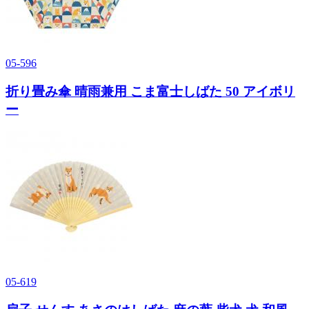
05-596
折り畳み傘 晴雨兼用 こま富士しばた 50 アイボリ
ー
05-619