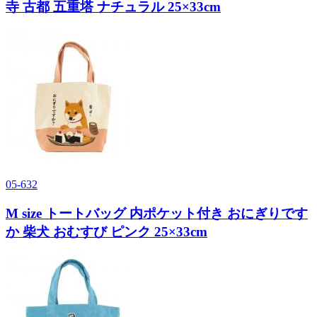
寺 古都 五重塔 ナチュラル 25×33cm
05-632
M size トートバッグ 内ポケット付き おにぎりです
か 柴犬 おむすび ピンク 25×33cm