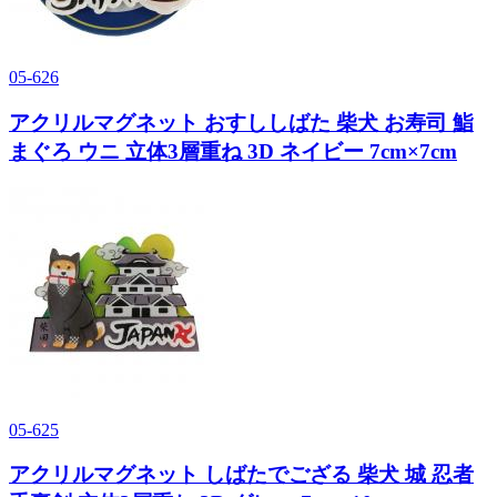
05-626
アクリルマグネット おすししばた 柴犬 お寿司 鮨
まぐろ ウニ 立体3層重ね 3D ネイビー 7cm×7cm
05-625
アクリルマグネット しばたでござる 柴犬 城 忍者