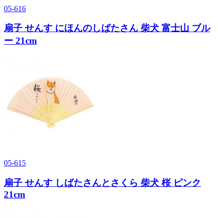
05-616
扇子 せんす にほんのしばたさん 柴犬 富士山 ブル
ー 21cm
05-615
扇子 せんす しばたさんとさくら 柴犬 桜 ピンク
21cm