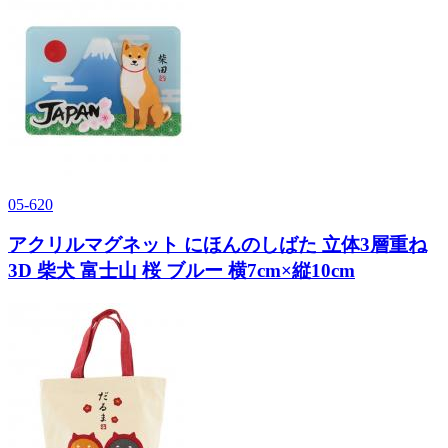
05-620
アクリルマグネット にほんのしばた 立体3層重ね
3D 柴犬 富士山 桜 ブルー 横7cm×縦10cm