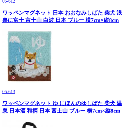
05-612
ワッペンマグネット 日本 おおなみしばた 柴犬 浪
裏に富士 富士山 白波 日本 ブルー 横7cm×縦8cm
05-613
ワッペンマグネット ゆ にほんのゆしばた 柴犬 温
泉 日本酒 和柄 日本 富士山 ブルー 横7cm×縦8cm