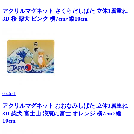
アクリルマグネット さくらだしばた 立体3層重ね
3D 桜 柴犬 ピンク 横7cm×縦10cm
05-621
アクリルマグネット おおなみしばた 立体3層重ね
3D 柴犬 富士山 浪裏に富士 オレンジ 横7cm×縦
10cm