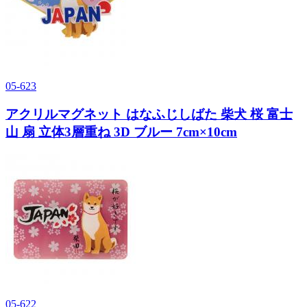
05-623
アクリルマグネット はなふじしばた 柴犬 桜 富士
山 扇 立体3層重ね 3D ブルー 7cm×10cm
05-622