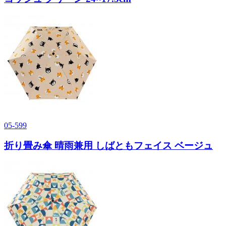
05-599
折り畳み傘 晴雨兼用 しばともフェイス ベージュ