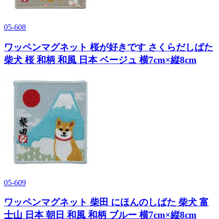
05-608
ワッペンマグネット 桜が好きです さくらだしばた
柴犬 桜 和柄 和風 日本 ベージュ 横7cm×縦8cm
05-609
ワッペンマグネット 柴田 にほんのしばた 柴犬 富
士山 日本 朝日 和風 和柄 ブルー 横7cm×縦8cm