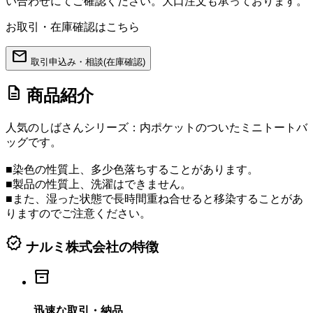
い合わせにてご確認ください。大口注文も承っております。
お取引・在庫確認はこちら
mail
取引申込み・相談(在庫確認)
description
商品紹介
人気のしばさんシリーズ：内ポケットのついたミニトートバ
ッグです。
■染色の性質上、多少色落ちすることがあります。
■製品の性質上、洗濯はできません。
■また、湿った状態で長時間重ね合せると移染することがあ
りますのでご注意ください。
verified
ナルミ株式会社の特徴
inventory_2
迅速な取引・納品