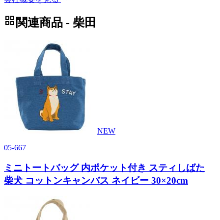
grid_view
関連商品 - 柴田
NEW
05-667
ミニトートバッグ 内ポケット付き スティしばた
柴犬 コットンキャンバス ネイビー 30×20cm