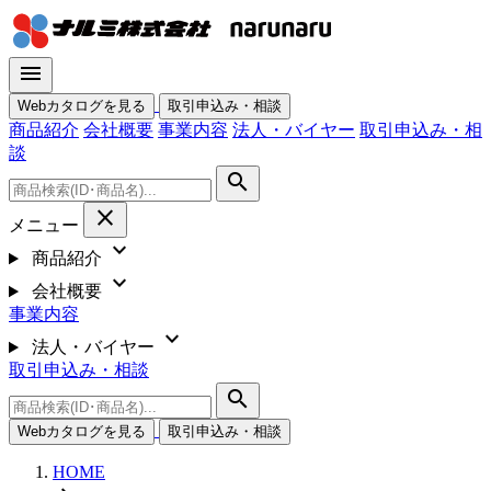
menu
Webカタログを見る
取引申込み・相談
商品紹介
会社概要
事業内容
法人・バイヤー
取引申込み・相
談
search
close
メニュー
expand_more
商品紹介
expand_more
会社概要
事業内容
expand_more
法人・バイヤー
取引申込み・相談
search
Webカタログを見る
取引申込み・相談
HOME