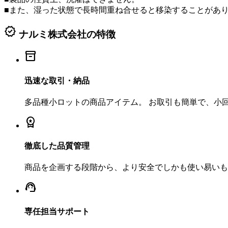
■また、湿った状態で長時間重ね合せると移染することがあ
verified
ナルミ株式会社の特徴
inventory_2
迅速な取引・納品
多品種小ロットの商品アイテム。 お取引も簡単で、小
workspace_premium
徹底した品質管理
商品を企画する段階から、より安全でしかも使い易いも
support_agent
専任担当サポート