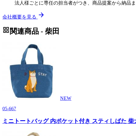
法人様ごとに専任の担当者がつき、商品提案から納品ま
arrow_forward
会社概要を見る
grid_view
関連商品 - 柴田
NEW
05-667
ミニトートバッグ 内ポケット付き スティしばた 柴犬 