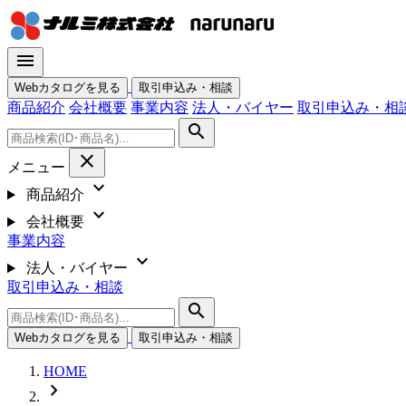
menu
Webカタログを見る
取引申込み・相談
商品紹介
会社概要
事業内容
法人・バイヤー
取引申込み・相
search
close
メニュー
expand_more
商品紹介
expand_more
会社概要
事業内容
expand_more
法人・バイヤー
取引申込み・相談
search
Webカタログを見る
取引申込み・相談
HOME
chevron_right