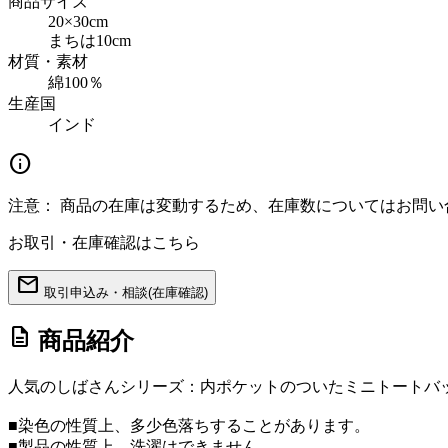
商品サイズ
20×30cm
まちは10cm
材質・素材
綿100％
生産国
インド
info
注意：
商品の在庫は変動するため、在庫数についてはお問い
お取引・在庫確認はこちら
mail
取引申込み・相談(在庫確認)
description
商品紹介
人気のしばさんシリーズ：内ポケットのついたミニトートバ
■染色の性質上、多少色落ちすることがあります。
■製品の性質上、洗濯はできません。