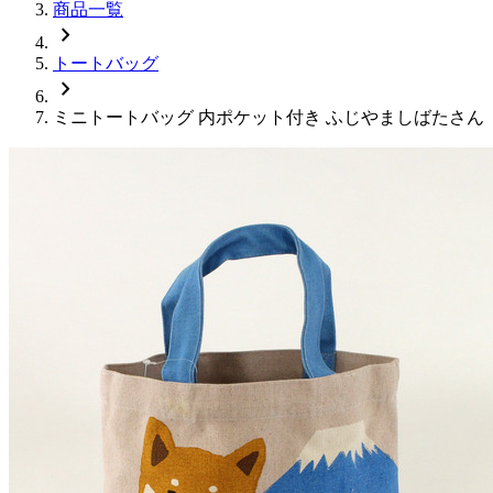
商品一覧
chevron_right
トートバッグ
chevron_right
ミニトートバッグ 内ポケット付き ふじやましばたさん