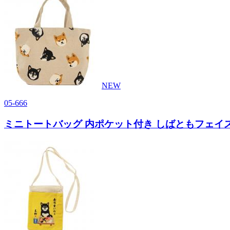
NEW
05-666
ミニトートバッグ 内ポケット付き しばともフェイス 