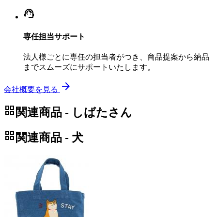
support_agent
専任担当サポート
法人様ごとに専任の担当者がつき、商品提案から納品
までスムーズにサポートいたします。
arrow_forward
会社概要を見る
grid_view
関連商品 - しばたさん
grid_view
関連商品 - 犬