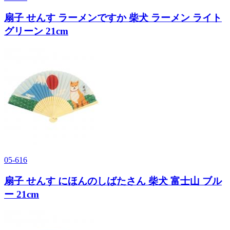
扇子 せんす ラーメンですか 柴犬 ラーメン ライト
グリーン 21cm
05-616
扇子 せんす にほんのしばたさん 柴犬 富士山 ブル
ー 21cm