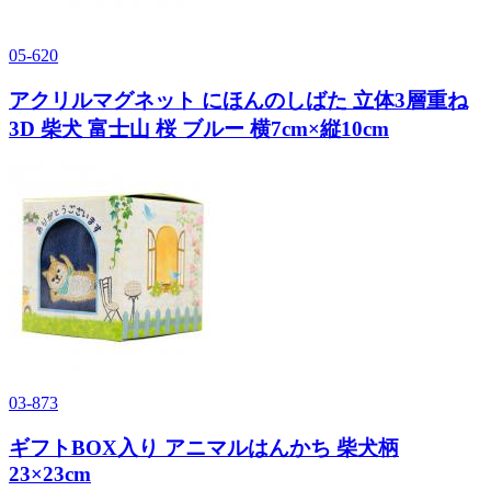
05-620
アクリルマグネット にほんのしばた 立体3層重ね
3D 柴犬 富士山 桜 ブルー 横7cm×縦10cm
03-873
ギフトBOX入り アニマルはんかち 柴犬柄
23×23cm