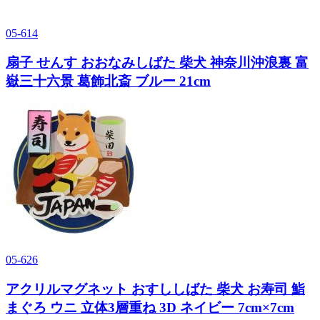
05-614
扇子 せんす おおなみしばた 柴犬 神奈川沖浪裏 富
嶽三十六景 葛飾北斎 ブルー 21cm
05-626
アクリルマグネット おすししばた 柴犬 お寿司 鮨
まぐろ ウニ 立体3層重ね 3D ネイビー 7cm×7cm