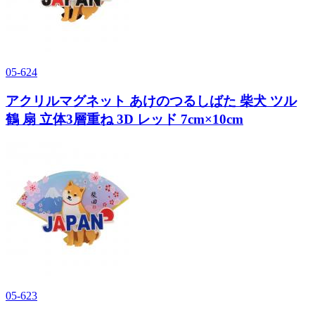
05-624
アクリルマグネット あけのつるしばた 柴犬 ツル
鶴 扇 立体3層重ね 3D レッド 7cm×10cm
05-623