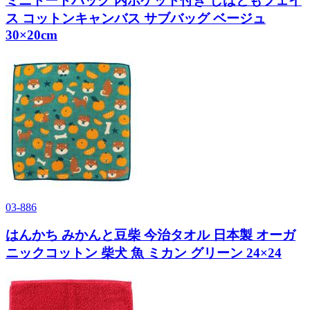
ミニトートバッグ 内ポケット付き しばともフェイ
ス コットンキャンバス サブバッグ ベージュ
30×20cm
03-886
はんかち みかんと豆柴 今治タオル 日本製 オーガ
ニックコットン 柴犬 魚 ミカン グリーン 24×24