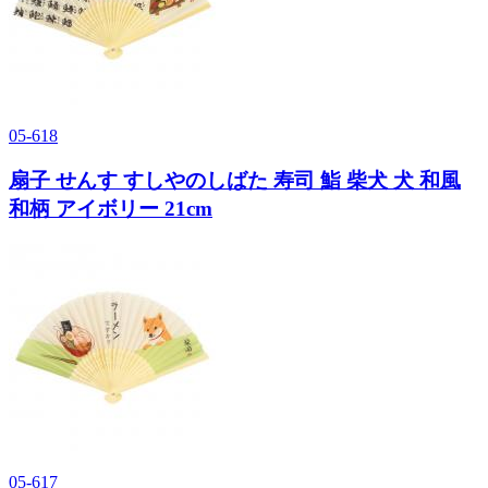
05-618
扇子 せんす すしやのしばた 寿司 鮨 柴犬 犬 和風
和柄 アイボリー 21cm
05-617