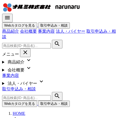
menu
Webカタログを見る
取引申込み・相談
商品紹介
会社概要
事業内容
法人・バイヤー
取引申込み・相
談
search
close
メニュー
expand_more
商品紹介
expand_more
会社概要
事業内容
expand_more
法人・バイヤー
取引申込み・相談
search
Webカタログを見る
取引申込み・相談
HOME