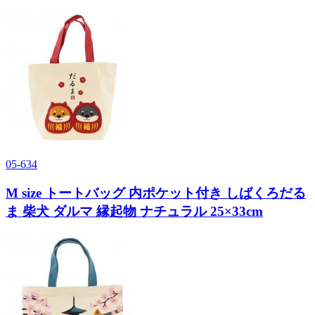
05-634
M size トートバッグ 内ポケット付き しばくろだる
ま 柴犬 ダルマ 縁起物 ナチュラル 25×33cm