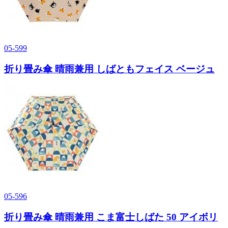
05-599
折り畳み傘 晴雨兼用 しばともフェイス ベージュ
05-596
折り畳み傘 晴雨兼用 こま富士しばた 50 アイボリ