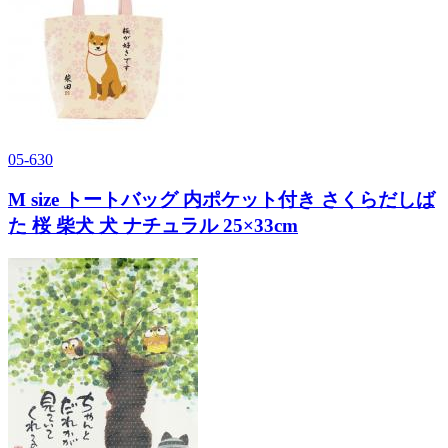
05-630
M size トートバッグ 内ポケット付き さくらだしば
た 桜 柴犬 犬 ナチュラル 25×33cm