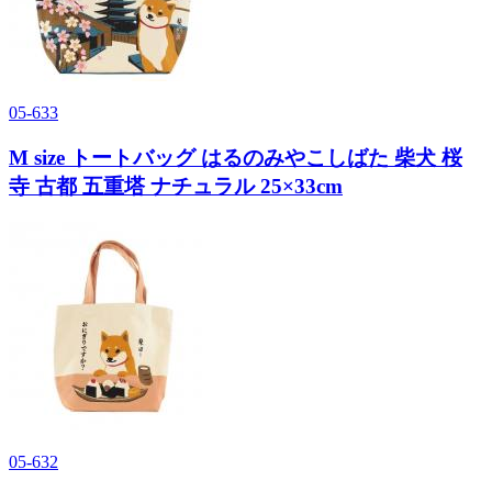
05-633
M size トートバッグ はるのみやこしばた 柴犬 桜
寺 古都 五重塔 ナチュラル 25×33cm
05-632