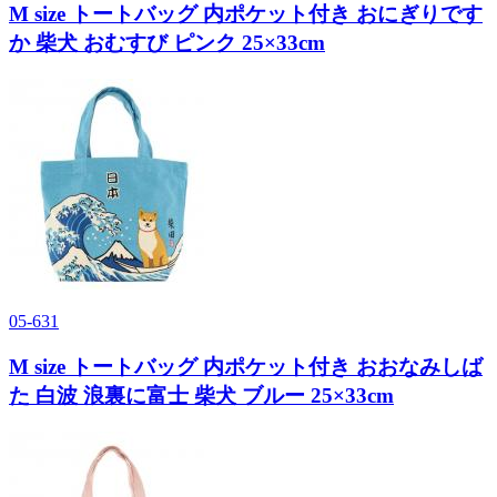
M size トートバッグ 内ポケット付き おにぎりです
か 柴犬 おむすび ピンク 25×33cm
05-631
M size トートバッグ 内ポケット付き おおなみしば
た 白波 浪裏に富士 柴犬 ブルー 25×33cm