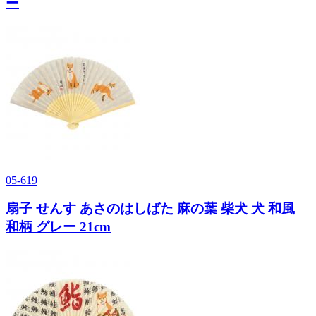
ー
05-619
扇子 せんす あさのはしばた 麻の葉 柴犬 犬 和風
和柄 グレー 21cm