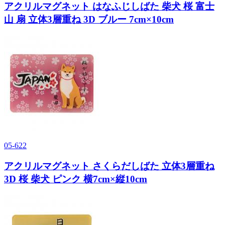
アクリルマグネット はなふじしばた 柴犬 桜 富士
山 扇 立体3層重ね 3D ブルー 7cm×10cm
05-622
アクリルマグネット さくらだしばた 立体3層重ね
3D 桜 柴犬 ピンク 横7cm×縦10cm