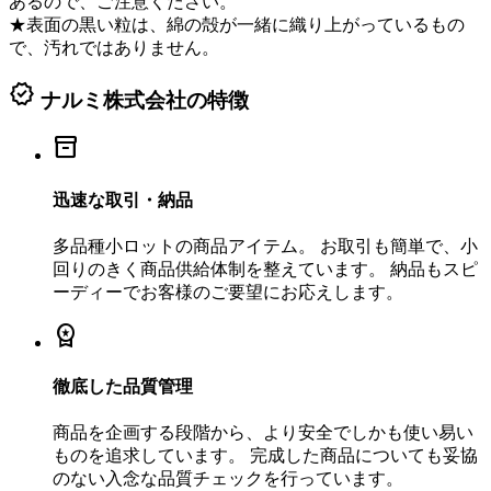
あるので、ご注意ください。
★表面の黒い粒は、綿の殻が一緒に織り上がっているもの
で、汚れではありません。
verified
ナルミ株式会社の特徴
inventory_2
迅速な取引・納品
多品種小ロットの商品アイテム。 お取引も簡単で、小
回りのきく商品供給体制を整えています。 納品もスピ
ーディーでお客様のご要望にお応えします。
workspace_premium
徹底した品質管理
商品を企画する段階から、より安全でしかも使い易い
ものを追求しています。 完成した商品についても妥協
のない入念な品質チェックを行っています。