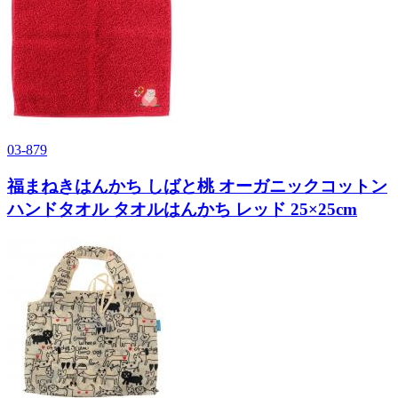
03-879
福まねきはんかち しばと桃 オーガニックコットン
ハンドタオル タオルはんかち レッド 25×25cm