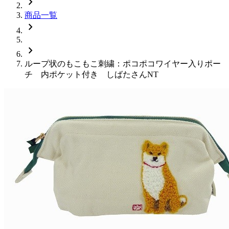
chevron_right
商品一覧
chevron_right
chevron_right
ループ状のもこもこ刺繍：ポコポコワイヤー入りポー
チ 内ポケット付き しばたさんNT