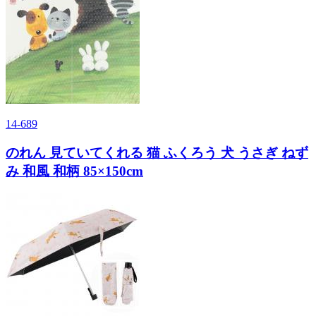
14-689
のれん 見ていてくれる 猫 ふくろう 犬 うさぎ ねず
み 和風 和柄 85×150cm