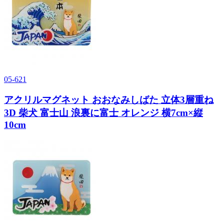
05-621
アクリルマグネット おおなみしばた 立体3層重ね
3D 柴犬 富士山 浪裏に富士 オレンジ 横7cm×縦
10cm