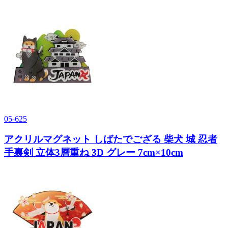
05-625
アクリルマグネット しばたでござる 柴犬 城 忍者
手裏剣 立体3層重ね 3D グレー 7cm×10cm