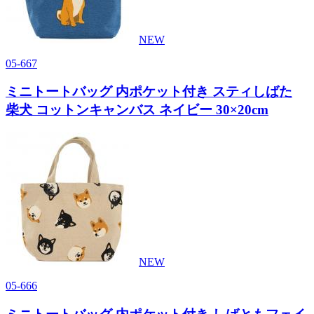
NEW
05-667
ミニトートバッグ 内ポケット付き スティしばた
柴犬 コットンキャンバス ネイビー 30×20cm
NEW
05-666