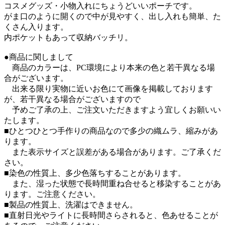
コスメグッズ・小物入れにちょうどいいポーチです。
がま口のように開くので中が見やすく、出し入れも簡単、た
くさん入ります。
内ポケットもあって収納バッチリ。
●商品に関しまして
商品のカラーは、PC環境により本来の色と若干異なる場
合がございます。
出来る限り実物に近いお色にて画像を掲載しております
が、若干異なる場合がございますので
予めご了承の上、ご注文いただきますよう宜しくお願いい
たします。
■ひとつひとつ手作りの商品なので多少の織ムラ、縮みがあ
ります。
また表示サイズと誤差がある場合があります。ご了承くだ
さい。
■染色の性質上、多少色落ちすることがあります。
また、湿った状態で長時間重ね合せると移染することがあ
ります。ご注意ください。
■製品の性質上、洗濯はできません。
■直射日光やライトに長時間さらされると、色あせることが