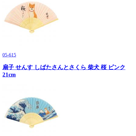
05-615
扇子 せんす しばたさんとさくら 柴犬 桜 ピンク
21cm