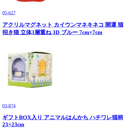
05-627
アクリルマグネット カイウンマネキネコ 開運 猫
招き猫 立体3層重ね 3D ブルー 7cm×7cm
03-874
ギフトBOX入り アニマルはんかち ハチワレ猫柄
23×23cm