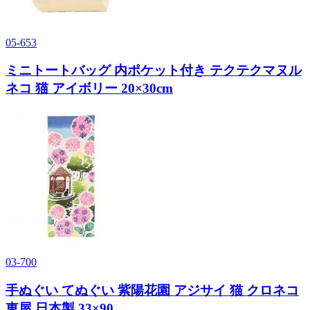
05-653
ミニトートバッグ 内ポケット付き テクテクマヌル
ネコ 猫 アイボリー 20×30cm
03-700
手ぬぐい てぬぐい 紫陽花園 アジサイ 猫 クロネコ
東屋 日本製 33×90