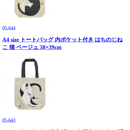
05-644
A4 size トートバッグ 内ポケット付き はちのじね
こ 猫 ベージュ 38×39cm
05-643