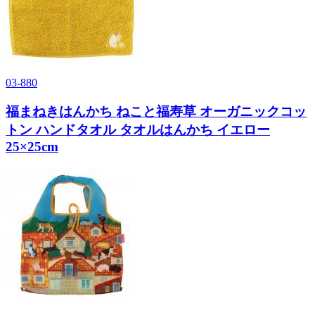
03-880
福まねきはんかち ねこと福寿草 オーガニックコッ
トン ハンドタオル タオルはんかち イエロー
25×25cm