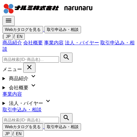
menu
Webカタログを見る
取引申込み・相談
|
/
JP
EN
商品紹介
会社概要
事業内容
法人・バイヤー
取引申込み・相
談
search
close
メニュー
expand_more
商品紹介
expand_more
会社概要
事業内容
expand_more
法人・バイヤー
取引申込み・相談
search
Webカタログを見る
取引申込み・相談
/
JP
EN