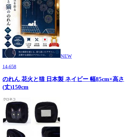
NEW
14-658
のれん 花火と猫 日本製 ネイビー 幅85cm×高さ
(丈)150cm