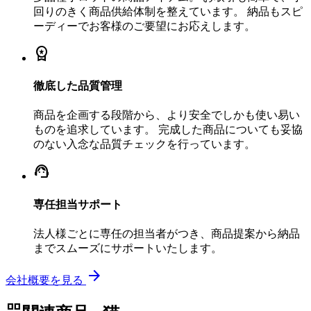
回りのきく商品供給体制を整えています。 納品もスピ
ーディーでお客様のご要望にお応えします。
workspace_premium
徹底した品質管理
商品を企画する段階から、より安全でしかも使い易い
ものを追求しています。 完成した商品についても妥協
のない入念な品質チェックを行っています。
support_agent
専任担当サポート
法人様ごとに専任の担当者がつき、商品提案から納品
までスムーズにサポートいたします。
arrow_forward
会社概要を見る
grid_view