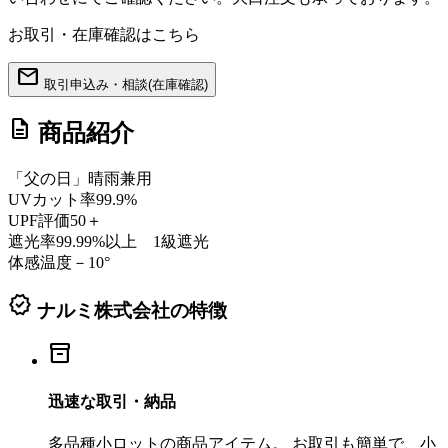
お取引・在庫確認はこちら
mail
取引申込み・相談(在庫確認)
description
商品紹介
「父の日」晴雨兼用
UVカット率99.9%
UPF評価50＋
遮光率99.99%以上 1級遮光
体感温度－10°
verified
ナルミ株式会社の特徴
inventory_2
迅速な取引・納品
多品種小ロットの商品アイテム。 お取引も簡単で、小