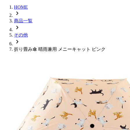
HOME
chevron_right
商品一覧
chevron_right
その他
chevron_right
折り畳み傘 晴雨兼用 メニーキャット ピンク