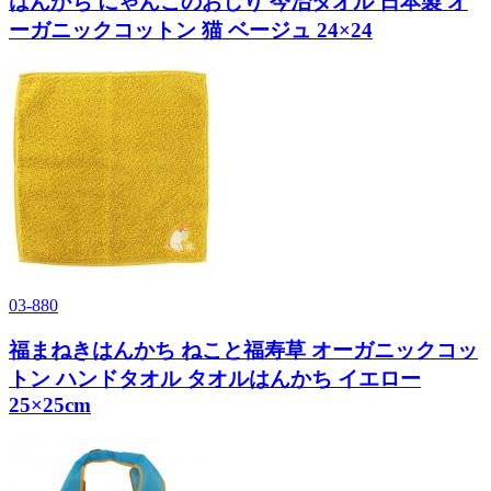
はんかち にゃんこのおしり 今治タオル 日本製 オ
ーガニックコットン 猫 ベージュ 24×24
03-880
福まねきはんかち ねこと福寿草 オーガニックコッ
トン ハンドタオル タオルはんかち イエロー
25×25cm