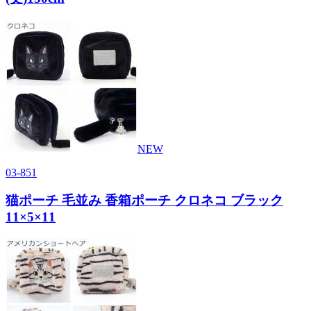
NEW
03-851
猫ポーチ 毛並み 香箱ポーチ クロネコ ブラック
11×5×11