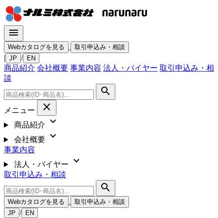
menu
Webカタログを見る
取引申込み・相談
|
/
JP
EN
商品紹介
会社概要
事業内容
法人・バイヤー
取引申込み・相
談
search
close
メニュー
expand_more
商品紹介
expand_more
会社概要
事業内容
expand_more
法人・バイヤー
取引申込み・相談
search
Webカタログを見る
取引申込み・相談
/
JP
EN