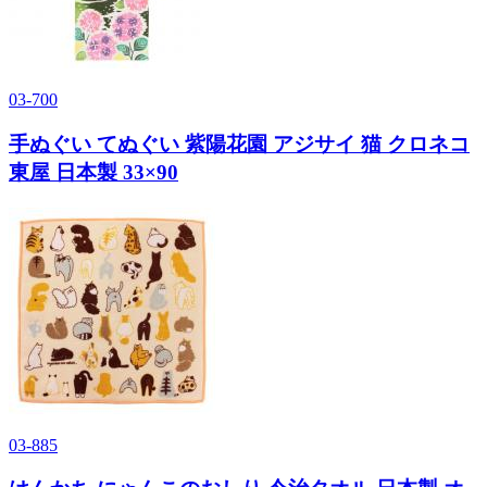
03-700
手ぬぐい てぬぐい 紫陽花園 アジサイ 猫 クロネコ
東屋 日本製 33×90
03-885