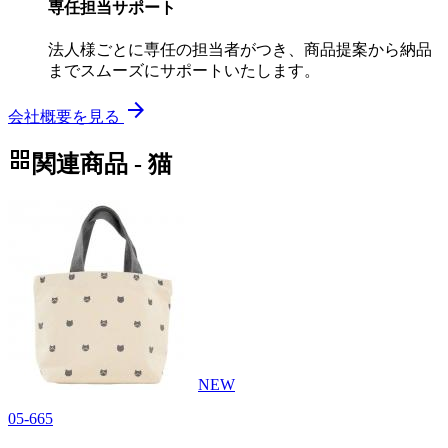
専任担当サポート
法人様ごとに専任の担当者がつき、商品提案から納品
までスムーズにサポートいたします。
arrow_forward
会社概要を見る
grid_view
関連商品 - 猫
NEW
05-665