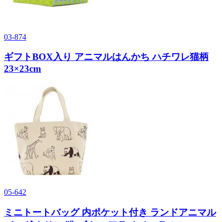
03-874
ギフトBOX入り アニマルはんかち ハチワレ猫柄
23×23cm
05-642
ミニトートバッグ 内ポケット付き ランドアニマル