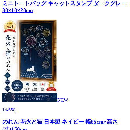
ミニトートバッグ キャットスタンプ ダークグレー
30×10×20cm
NEW
14-658
のれん 花火と猫 日本製 ネイビー 幅85cm×高さ
(丈)150cm