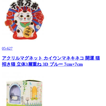
05-627
アクリルマグネット カイウンマネキネコ 開運 猫
招き猫 立体3層重ね 3D ブルー 7cm×7cm