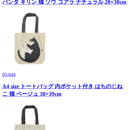
パンダ キリン 猫 ゾウ コアラ ナチュラル 20×30cm
05-644
A4 size トートバッグ 内ポケット付き はちのじね
こ 猫 ベージュ 38×39cm