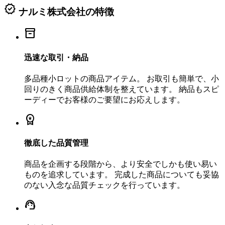
verified
ナルミ株式会社の特徴
inventory_2
迅速な取引・納品
多品種小ロットの商品アイテム。 お取引も簡単で、小
回りのきく商品供給体制を整えています。 納品もスピ
ーディーでお客様のご要望にお応えします。
workspace_premium
徹底した品質管理
商品を企画する段階から、より安全でしかも使い易い
ものを追求しています。 完成した商品についても妥協
のない入念な品質チェックを行っています。
support_agent