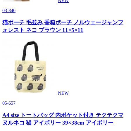
NEW
03-846
猫ポーチ 毛並み 香箱ポーチ ノルウェージャンフ
ォレスト ネコ ブラウン 11×5×11
NEW
05-657
A4 size トートバッグ 内ポケット付き テクテクマ
ヌルネコ 猫 アイボリー 39×38cm アイボリー