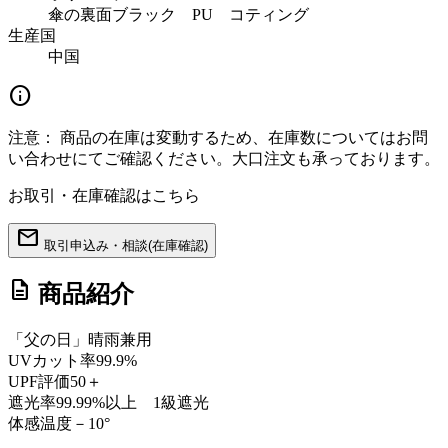
傘の裏面ブラック PU コティング
生産国
中国
info
注意：
商品の在庫は変動するため、在庫数についてはお問
い合わせにてご確認ください。大口注文も承っております。
お取引・在庫確認はこちら
mail
取引申込み・相談(在庫確認)
description
商品紹介
「父の日」晴雨兼用
UVカット率99.9%
UPF評価50＋
遮光率99.99%以上 1級遮光
体感温度－10°