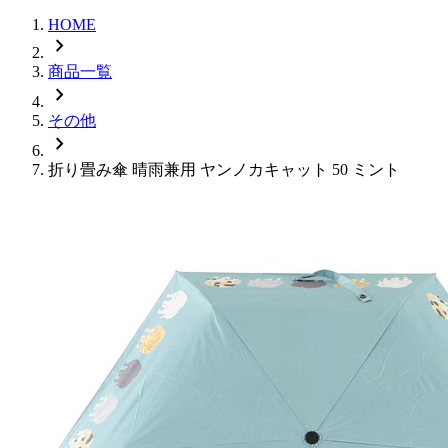
HOME
chevron_right
商品一覧
chevron_right
その他
chevron_right
折り畳み傘 晴雨兼用 ヤンノカキャット 50 ミント