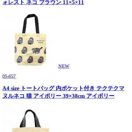
ォレスト ネコ ブラウン 11×5×11
NEW
05-657
A4 size トートバッグ 内ポケット付き テクテクマ
ヌルネコ 猫 アイボリー 39×38cm アイボリー