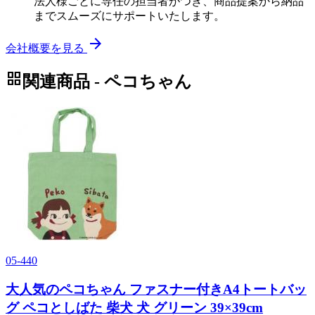
法人様ごとに専任の担当者がつき、商品提案から納品
までスムーズにサポートいたします。
arrow_forward
会社概要を見る
grid_view
関連商品 - ペコちゃん
05-440
大人気のペコちゃん ファスナー付きA4トートバッ
グ ペコとしばた 柴犬 犬 グリーン 39×39cm