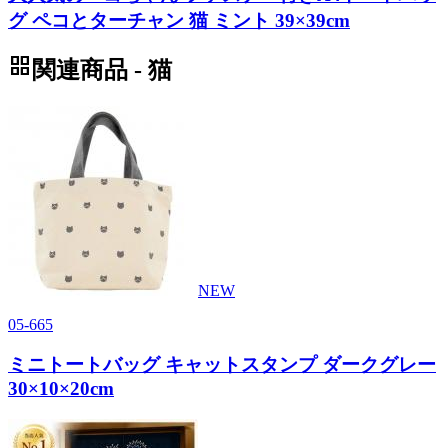
グ ペコとターチャン 猫 ミント 39×39cm
grid_view
関連商品 - 猫
NEW
05-665
ミニトートバッグ キャットスタンプ ダークグレー
30×10×20cm