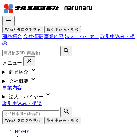
menu
Webカタログを見る
取引申込み・相談
商品紹介
会社概要
事業内容
法人・バイヤー
取引申込み・相
談
search
close
メニュー
expand_more
商品紹介
expand_more
会社概要
事業内容
expand_more
法人・バイヤー
取引申込み・相談
search
Webカタログを見る
取引申込み・相談
HOME