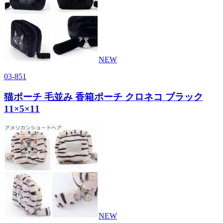
NEW
03-851
猫ポーチ 毛並み 香箱ポーチ クロネコ ブラック
11×5×11
NEW