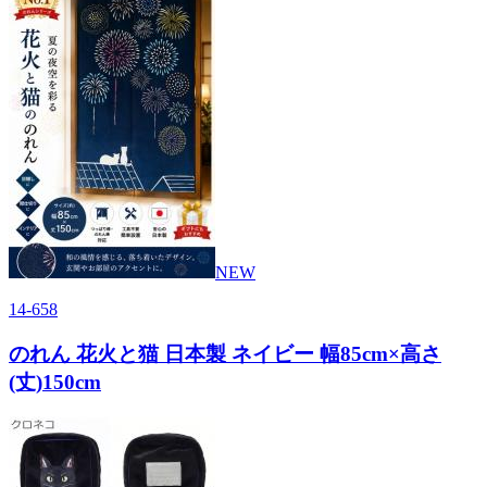
NEW
14-658
のれん 花火と猫 日本製 ネイビー 幅85cm×高さ
(丈)150cm