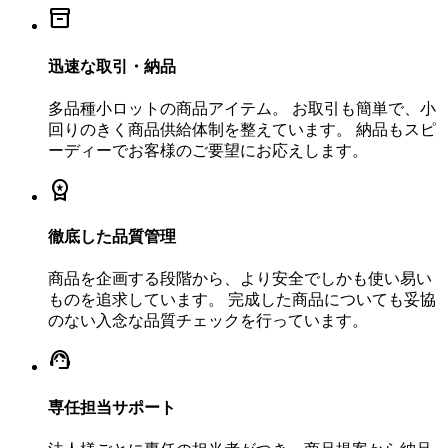
inventory_2
迅速な取引・納品
多品種小ロットの商品アイテム。 お取引も簡単で、小
回りのきく商品供給体制を整えています。 納品もスピ
ーディーでお客様のご要望にお応えします。
workspace_premium
徹底した品質管理
商品を企画する段階から、より安全でしかも使い易い
ものを追求しています。 完成した商品についても妥協
のない入念な品質チェックを行っています。
support_agent
専任担当サポート