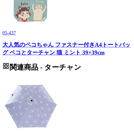
05-437
大人気のペコちゃん ファスナー付きA4トートバッ
グ ペコとターチャン 猫 ミント 39×39cm
grid_view
関連商品 - ターチャン