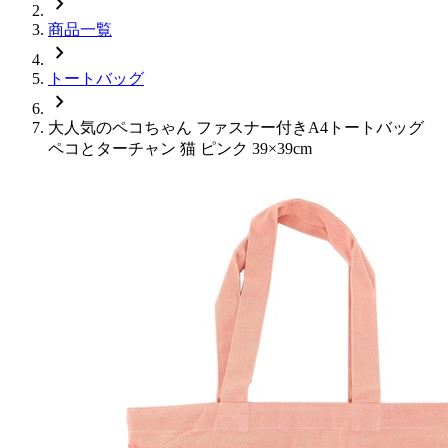
chevron_right
商品一覧
chevron_right
トートバッグ
chevron_right
大人気のペコちゃん ファスナー付きA4トートバッグ
ペコとターチャン 猫 ピンク 39×39cm