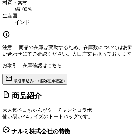
材質・素材
綿100％
生産国
インド
info
注意：
商品の在庫は変動するため、在庫数についてはお問
い合わせにてご確認ください。大口注文も承っております。
お取引・在庫確認はこちら
mail
取引申込み・相談(在庫確認)
description
商品紹介
大人気ペコちゃんがターチャンとコラボ
使い易いA4サイズのトートバッグです。
verified
ナルミ株式会社の特徴