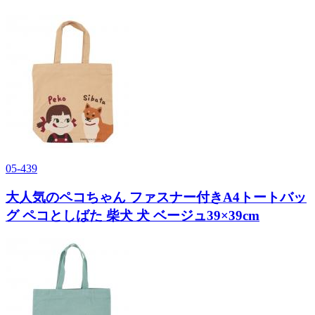
05-439
大人気のペコちゃん ファスナー付きA4トートバッ
グ ペコとしばた 柴犬 犬 ベージュ39×39cm