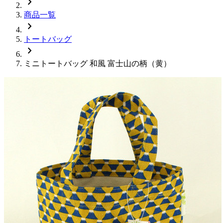
chevron_right
商品一覧
chevron_right
トートバッグ
chevron_right
ミニトートバッグ 和風 富士山の柄（黄）