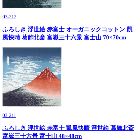
03-212
ふろしき 浮世絵 赤富士 オーガニックコットン 凱
風快晴 葛飾北斎 富嶽三十六景 富士山 70×70cm
03-211
ふろしき 浮世絵 赤富士 凱風快晴 浮世絵 葛飾北斎
富嶽三十六景 富士山 48×48cm