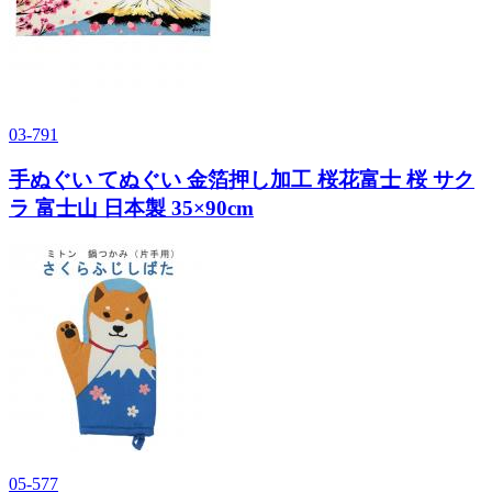
03-791
手ぬぐい てぬぐい 金箔押し加工 桜花富士 桜 サク
ラ 富士山 日本製 35×90cm
05-577