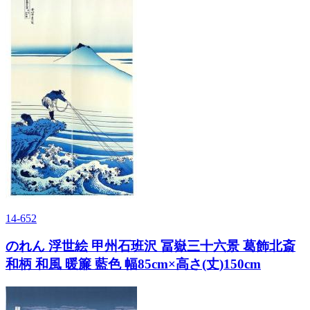
14-652
のれん 浮世絵 甲州石班沢 冨嶽三十六景 葛飾北斎
和柄 和風 暖簾 藍色 幅85cm×高さ(丈)150cm