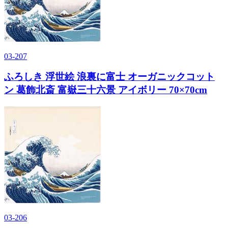
03-207
ふろしき 浮世絵 浪裏に富士 オーガニックコット
ン 葛飾北斎 富嶽三十六景 アイボリー 70×70cm
03-206