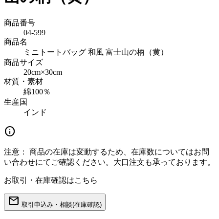
商品番号
04-599
商品名
ミニトートバッグ 和風 富士山の柄（黄）
商品サイズ
20cm×30cm
材質・素材
綿100％
生産国
インド
info
注意：
商品の在庫は変動するため、在庫数についてはお問
い合わせにてご確認ください。大口注文も承っております。
お取引・在庫確認はこちら
mail
取引申込み・相談(在庫確認)