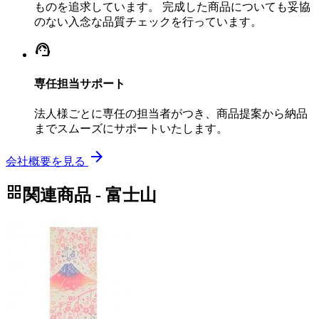
ものを追求しています。 完成した商品についても妥協
のない入念な品質チェックを行っています。
support_agent
専任担当サポート
法人様ごとに専任の担当者がつき、商品提案から納品
までスムーズにサポートいたします。
arrow_forward
会社概要を見る
grid_view
関連商品 - 富士山