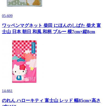
05-609
ワッペンマグネット 柴田 にほんのしばた 柴犬 富
士山 日本 朝日 和風 和柄 ブルー 横7cm×縦8cm
14-661
のれん ハローキティ 富士山 レッド 幅85cm×高さ