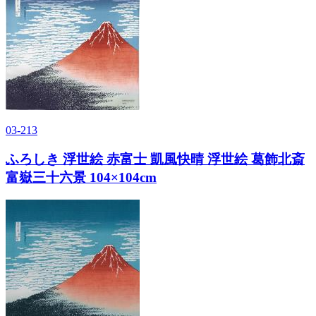
03-213
ふろしき 浮世絵 赤富士 凱風快晴 浮世絵 葛飾北斎
富嶽三十六景 104×104cm