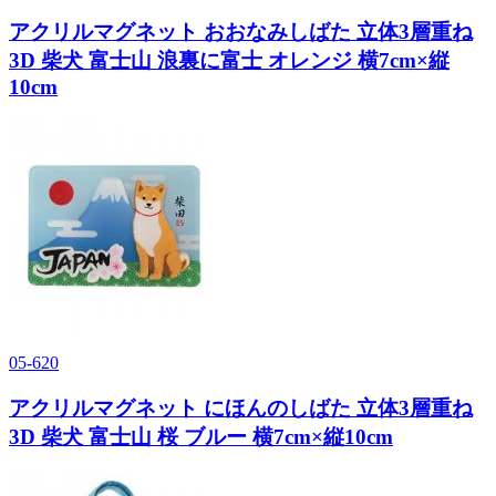
アクリルマグネット おおなみしばた 立体3層重ね
3D 柴犬 富士山 浪裏に富士 オレンジ 横7cm×縦
10cm
05-620
アクリルマグネット にほんのしばた 立体3層重ね
3D 柴犬 富士山 桜 ブルー 横7cm×縦10cm