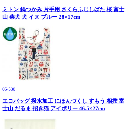
ミトン 鍋つかみ 片手用 さくらふじしばた 桜 富士
山 柴犬 犬 イヌ ブルー 28×17cm
05-530
エコバッグ 撥水加工 にほんづくし すもう 相撲 富
士山 だるま 招き猫 アイボリー 46.5×27cm