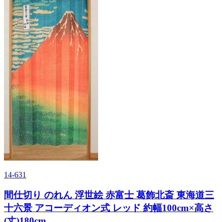
14-631
間仕切り のれん 浮世絵 赤富士 葛飾北斎 東海道三
十六景 アコーディオン式 レッド 約幅100cm×高さ
(丈)180cm