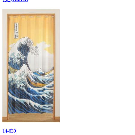
14-630