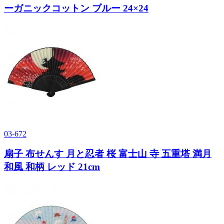
ーガニックコットン ブルー 24×24
03-672
扇子 布せんす 月と忍者 桜 富士山 寺 五重塔 満月
和風 和柄 レッド 21cm