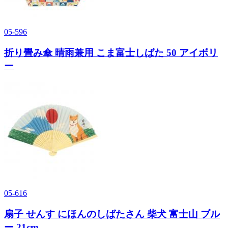
05-596
折り畳み傘 晴雨兼用 こま富士しばた 50 アイボリ
ー
05-616
扇子 せんす にほんのしばたさん 柴犬 富士山 ブル
ー 21cm