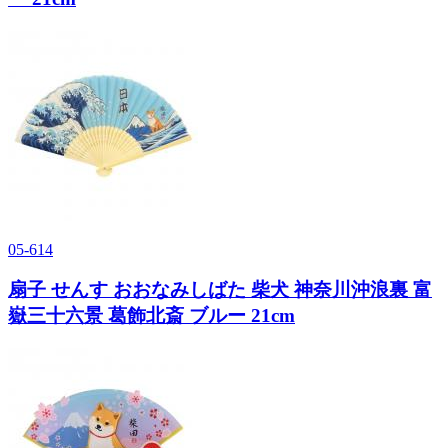
05-614
扇子 せんす おおなみしばた 柴犬 神奈川沖浪裏 富
嶽三十六景 葛飾北斎 ブルー 21cm