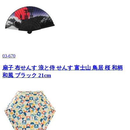
03-670
扇子 布せんす 浪と侍 せんす 富士山 鳥居 桜 和柄
和風 ブラック 21cm