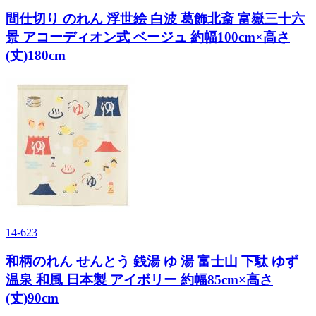
間仕切り のれん 浮世絵 白波 葛飾北斎 富嶽三十六
景 アコーディオン式 ベージュ 約幅100cm×高さ
(丈)180cm
14-623
和柄のれん せんとう 銭湯 ゆ 湯 富士山 下駄 ゆず
温泉 和風 日本製 アイボリー 約幅85cm×高さ
(丈)90cm