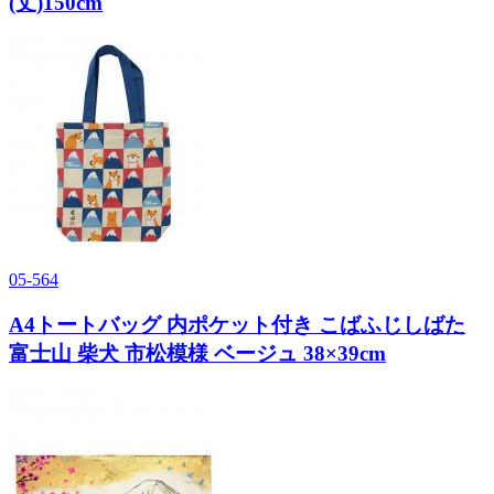
(丈)150cm
05-564
A4トートバッグ 内ポケット付き こばふじしばた
富士山 柴犬 市松模様 ベージュ 38×39cm