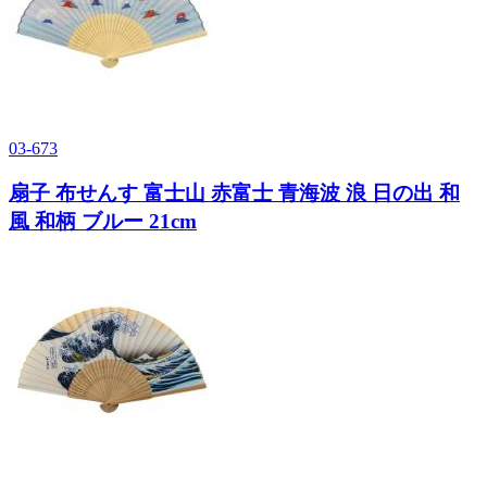
03-673
扇子 布せんす 富士山 赤富士 青海波 浪 日の出 和
風 和柄 ブルー 21cm