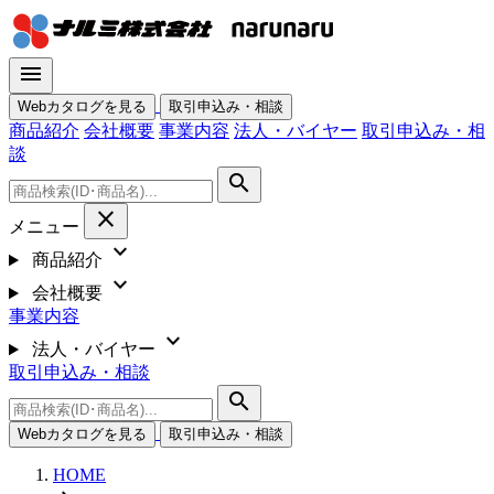
menu
Webカタログを見る
取引申込み・相談
商品紹介
会社概要
事業内容
法人・バイヤー
取引申込み・相
談
search
close
メニュー
expand_more
商品紹介
expand_more
会社概要
事業内容
expand_more
法人・バイヤー
取引申込み・相談
search
Webカタログを見る
取引申込み・相談
HOME