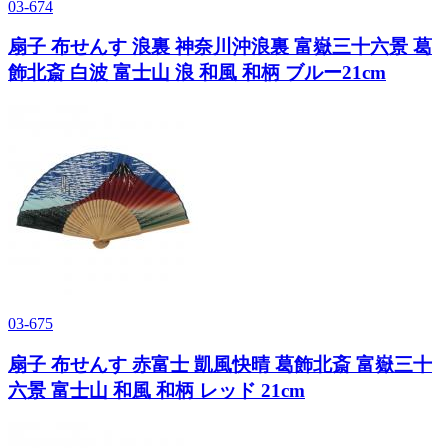
03-674
扇子 布せんす 浪裏 神奈川沖浪裏 富嶽三十六景 葛
飾北斎 白波 富士山 浪 和風 和柄 ブルー21cm
03-675
扇子 布せんす 赤富士 凱風快晴 葛飾北斎 富嶽三十
六景 富士山 和風 和柄 レッド 21cm