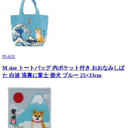
05-631
M size トートバッグ 内ポケット付き おおなみしば
た 白波 浪裏に富士 柴犬 ブルー 25×33cm