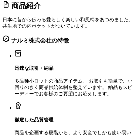
description
商品紹介
日本に昔から伝わる愛らしく楽しい和風柄をあつめました。
共生地での内ポケットがついています。
verified
ナルミ株式会社の特徴
inventory_2
迅速な取引・納品
多品種小ロットの商品アイテム。 お取引も簡単で、小
回りのきく商品供給体制を整えています。 納品もスピ
ーディーでお客様のご要望にお応えします。
workspace_premium
徹底した品質管理
商品を企画する段階から、より安全でしかも使い易い