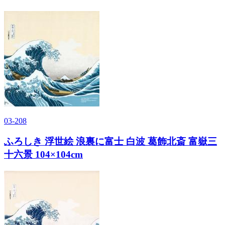
03-208
ふろしき 浮世絵 浪裏に富士 白波 葛飾北斎 富嶽三
十六景 104×104cm