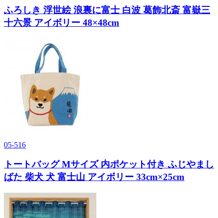
ふろしき 浮世絵 浪裏に富士 白波 葛飾北斎 富嶽三
十六景 アイボリー 48×48cm
05-516
トートバッグ Mサイズ 内ポケット付き ふじやまし
ばた 柴犬 犬 富士山 アイボリー 33cm×25cm