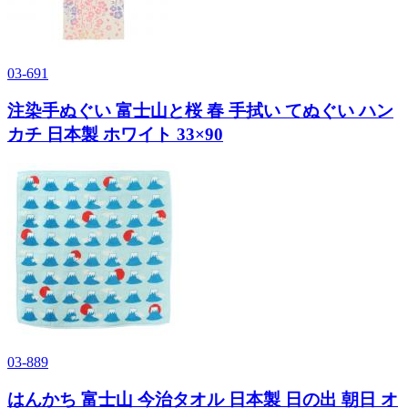
03-691
注染手ぬぐい 富士山と桜 春 手拭い てぬぐい ハン
カチ 日本製 ホワイト 33×90
03-889
はんかち 富士山 今治タオル 日本製 日の出 朝日 オ