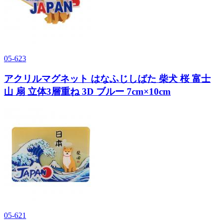
05-623
アクリルマグネット はなふじしばた 柴犬 桜 富士
山 扇 立体3層重ね 3D ブルー 7cm×10cm
05-621