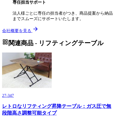
専任担当サポート
法人様ごとに専任の担当者がつき、商品提案から納品
までスムーズにサポートいたします。
arrow_forward
会社概要を見る
grid_view
関連商品 - リフティングテーブル
27-347
レトロなリフティング昇降テーブル：ガス圧で無
段階高さ調整可能タイプ