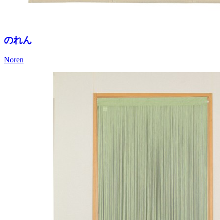
のれん
Noren