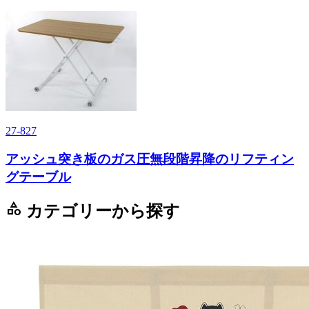
27-827
アッシュ突き板のガス圧無段階昇降のリフティン
グテーブル
category
カテゴリーから探す