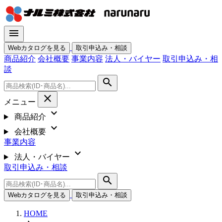
menu
Webカタログを見る
取引申込み・相談
商品紹介
会社概要
事業内容
法人・バイヤー
取引申込み・相
談
search
close
メニュー
expand_more
商品紹介
expand_more
会社概要
事業内容
expand_more
法人・バイヤー
取引申込み・相談
search
Webカタログを見る
取引申込み・相談
HOME