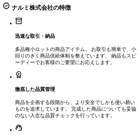
verified
ナルミ株式会社の特徴
inventory_2
迅速な取引・納品
多品種小ロットの商品アイテム。 お取引も簡単で、小
回りのきく商品供給体制を整えています。 納品もスピ
ーディーでお客様のご要望にお応えします。
workspace_premium
徹底した品質管理
商品を企画する段階から、より安全でしかも使い易い
ものを追求しています。 完成した商品についても妥協
のない入念な品質チェックを行っています。
support_agent