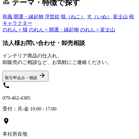
category
テーマ・特徴で探す
和風
開運・縁起物
浮世絵
猫（ねこ）
犬（いぬ）
富士山
桜
キャラクター
のれん × 猫
のれん × 開運・縁起物
のれん × 富士山
法人様お問い合わせ・卸売相談
インテリア商品の仕入れ、
卸販売のご相談など、お気軽にご連絡ください。
arrow_forward
取引申込み・相談
call
079-462-4385
受付：月-金 10:00 - 17:00
location_on
本社所在地