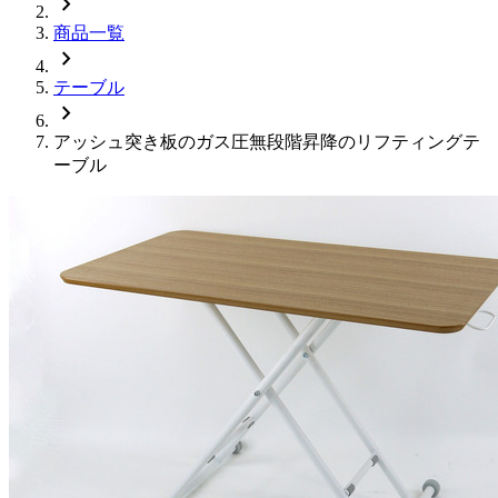
chevron_right
商品一覧
chevron_right
テーブル
chevron_right
アッシュ突き板のガス圧無段階昇降のリフティングテ
ーブル