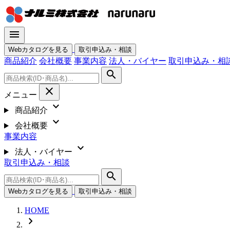
menu
Webカタログを見る
取引申込み・相談
商品紹介
会社概要
事業内容
法人・バイヤー
取引申込み・相
search
close
メニュー
expand_more
商品紹介
expand_more
会社概要
事業内容
expand_more
法人・バイヤー
取引申込み・相談
search
Webカタログを見る
取引申込み・相談
HOME
chevron_right