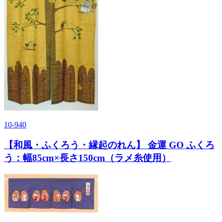
10-940
【和風・ふくろう・縁起のれん】 金運 GO ふくろ
う：幅85cm×長さ150cm（ラメ糸使用）