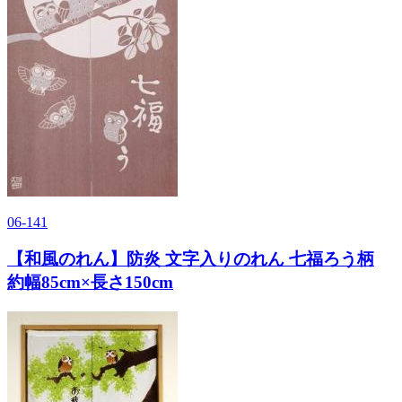
06-141
【和風のれん】防炎 文字入りのれん 七福ろう柄
約幅85cm×長さ150cm