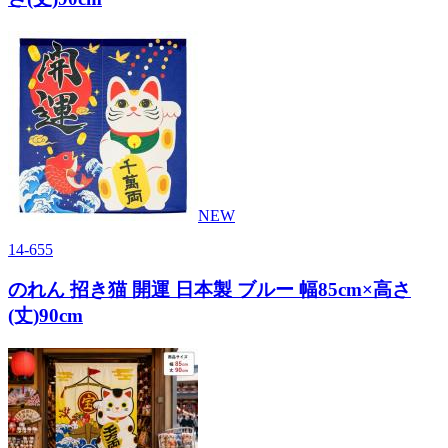
NEW
14-655
のれん 招き猫 開運 日本製 ブルー 幅85cm×高さ
(丈)90cm