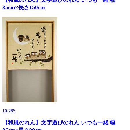
85cm×長さ150cm
10-785
【和風のれん】文字遊びのれん いつも一緒 幅