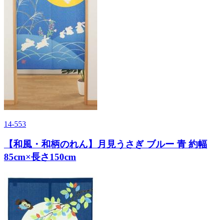
14-553
【和風・和柄のれん】月見うさぎ ブルー 青 約幅
85cm×長さ150cm