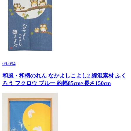
09-094
和風・和柄のれん なかよしこよし2 綿混素材 ふく
ろう フクロウ ブルー 約幅85cm×長さ150cm