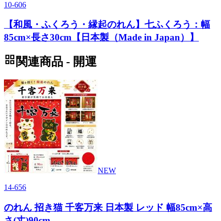
10-606
【和風・ふくろう・縁起のれん】七ふくろう：幅
85cm×長さ30cm【日本製（Made in Japan）】
grid_view
関連商品 - 開運
NEW
14-656
のれん 招き猫 千客万来 日本製 レッド 幅85cm×高
さ(丈)90cm