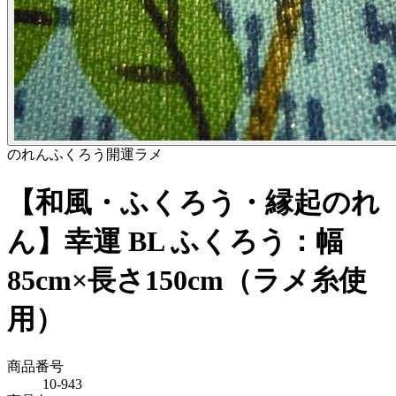
のれん
ふくろう
開運
ラメ
【和風・ふくろう・縁起のれ
ん】幸運 BL ふくろう：幅
85cm×長さ150cm（ラメ糸使
用）
商品番号
10-943