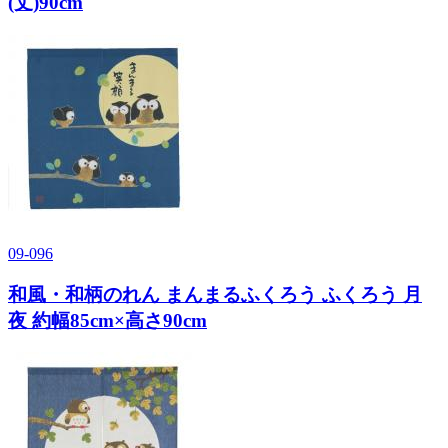
(丈)90cm
09-096
和風・和柄のれん まんまるふくろう ふくろう 月
夜 約幅85cm×高さ90cm