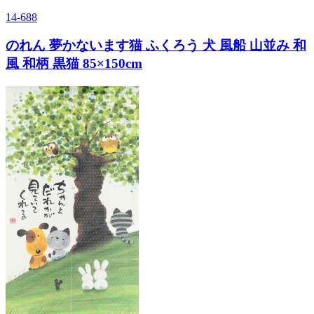
14-688
のれん 夢かないます猫 ふくろう 犬 風船 山並み 和
風 和柄 黒猫 85×150cm