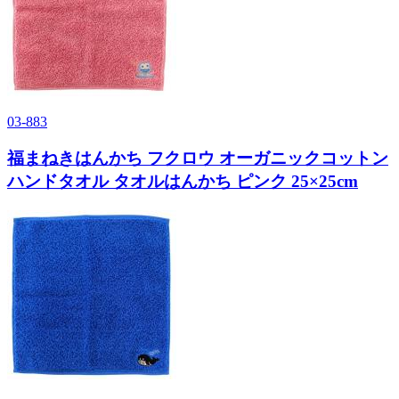
03-883
福まねきはんかち フクロウ オーガニックコットン
ハンドタオル タオルはんかち ピンク 25×25cm