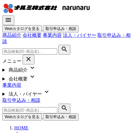
menu
Webカタログを見る
取引申込み・相談
商品紹介
会社概要
事業内容
法人・バイヤー
取引申込み・相
談
search
close
メニュー
expand_more
商品紹介
expand_more
会社概要
事業内容
expand_more
法人・バイヤー
取引申込み・相談
search
Webカタログを見る
取引申込み・相談
HOME