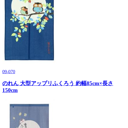
09-070
のれん 大型アップリふくろう 約幅85cm×長さ
150cm