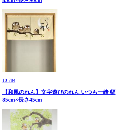
85cm×長さ90cm
10-784
【和風のれん】文字遊びのれん いつも一緒 幅
85cm×長さ45cm