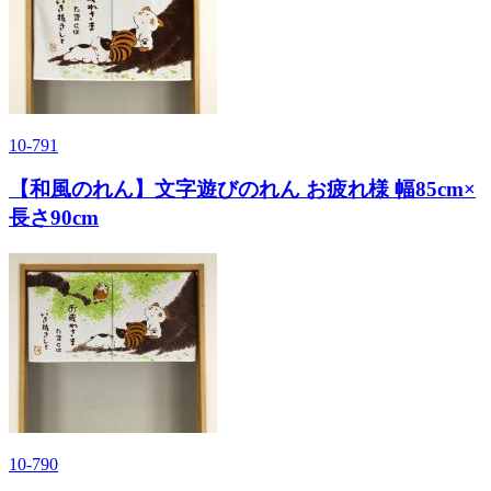
10-791
【和風のれん】文字遊びのれん お疲れ様 幅85cm×
長さ90cm
10-790