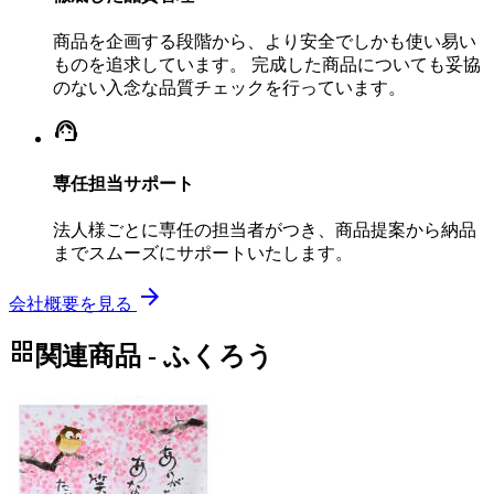
商品を企画する段階から、より安全でしかも使い易い
ものを追求しています。 完成した商品についても妥協
のない入念な品質チェックを行っています。
support_agent
専任担当サポート
法人様ごとに専任の担当者がつき、商品提案から納品
までスムーズにサポートいたします。
arrow_forward
会社概要を見る
grid_view
関連商品 - ふくろう