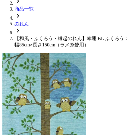
chevron_right
商品一覧
chevron_right
のれん
chevron_right
【和風・ふくろう・縁起のれん】幸運 BL ふくろう：
幅85cm×長さ150cm（ラメ糸使用）