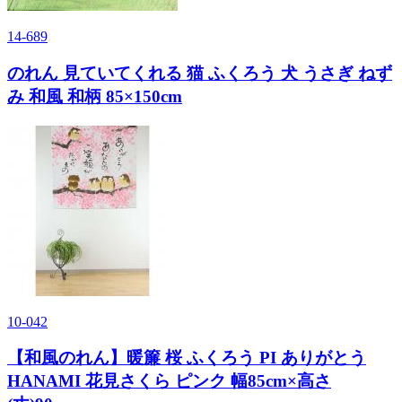
14-689
のれん 見ていてくれる 猫 ふくろう 犬 うさぎ ねず
み 和風 和柄 85×150cm
10-042
【和風のれん】暖簾 桜 ふくろう PI ありがとう
HANAMI 花見さくら ピンク 幅85cm×高さ