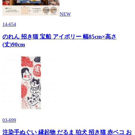
NEW
14-654
のれん 招き猫 宝船 アイボリー 幅85cm×高さ
(丈)90cm
03-699
注染手ぬぐい 縁起物 だるま 狛犬 招き猫 赤ベコ お