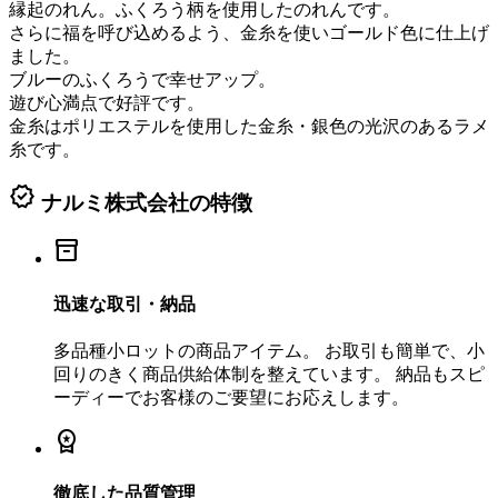
縁起のれん。ふくろう柄を使用したのれんです。
さらに福を呼び込めるよう、金糸を使いゴールド色に仕上げ
ました。
ブルーのふくろうで幸せアップ。
遊び心満点で好評です。
金糸はポリエステルを使用した金糸・銀色の光沢のあるラメ
糸です。
verified
ナルミ株式会社の特徴
inventory_2
迅速な取引・納品
多品種小ロットの商品アイテム。 お取引も簡単で、小
回りのきく商品供給体制を整えています。 納品もスピ
ーディーでお客様のご要望にお応えします。
workspace_premium
徹底した品質管理