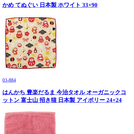
かめ てぬぐい 日本製 ホワイト 33×90
03-884
はんかち 豊楽だるま 今治タオル オーガニックコ
ットン 富士山 招き猫 日本製 アイボリー 24×24