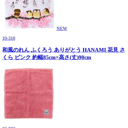
NEW
10-310
和風のれん ふくろう ありがとう HANAMI 花見 さ
くら ピンク 約幅85cm×高さ(丈)90cm