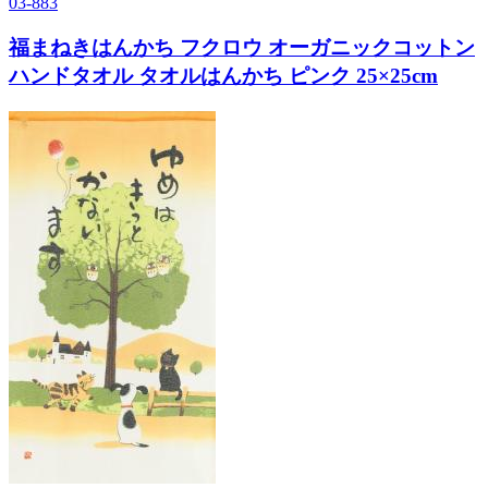
03-883
福まねきはんかち フクロウ オーガニックコットン
ハンドタオル タオルはんかち ピンク 25×25cm