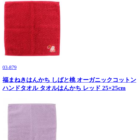
03-879
福まねきはんかち しばと桃 オーガニックコットン
ハンドタオル タオルはんかち レッド 25×25cm