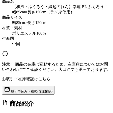
商品名
【和風・ふくろう・縁起のれん】幸運 BL ふくろう：
幅85cm×長さ150cm（ラメ糸使用）
商品サイズ
幅85cm×長さ150cm
材質・素材
ポリエステル100％
生産国
中国
info
注意：
商品の在庫は変動するため、在庫数についてはお問
い合わせにてご確認ください。大口注文も承っております。
お取引・在庫確認はこちら
mail
取引申込み・相談(在庫確認)
description
商品紹介