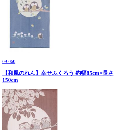
09-060
【和風のれん】幸せふくろう 約幅85cm×長さ
150cm