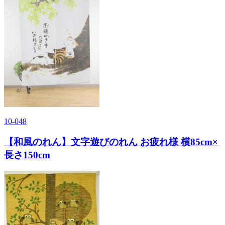
10-048
【和風のれん】文字遊びのれん お疲れ様 横85cm×
長さ150cm