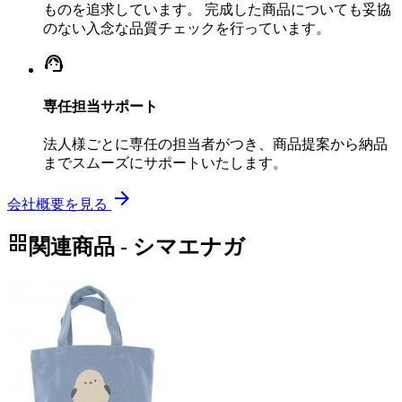
ものを追求しています。 完成した商品についても妥協
のない入念な品質チェックを行っています。
support_agent
専任担当サポート
法人様ごとに専任の担当者がつき、商品提案から納品
までスムーズにサポートいたします。
arrow_forward
会社概要を見る
grid_view
関連商品 - シマエナガ