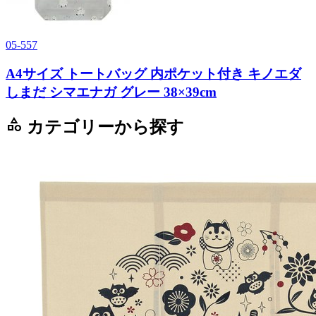
05-557
A4サイズ トートバッグ 内ポケット付き キノエダ
しまだ シマエナガ グレー 38×39cm
category
カテゴリーから探す