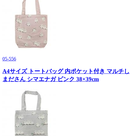
05-556
A4サイズ トートバッグ 内ポケット付き マルチし
まださん シマエナガ ピンク 38×39cm