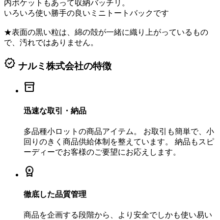
内ポケットもあって収納バッチリ。
いろいろ使い勝手の良いミニトートバックです
★表面の黒い粒は、綿の殻が一緒に織り上がっているもの
で、汚れではありません。
verified
ナルミ株式会社の特徴
inventory_2
迅速な取引・納品
多品種小ロットの商品アイテム。 お取引も簡単で、小
回りのきく商品供給体制を整えています。 納品もスピ
ーディーでお客様のご要望にお応えします。
workspace_premium
徹底した品質管理
商品を企画する段階から、より安全でしかも使い易い