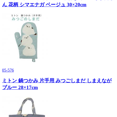
ん 花柄 シマエナガ ベージュ 30×20cm
05-576
ミトン 鍋つかみ 片手用 みつごしまだ しまえなが
ブルー 28×17cm