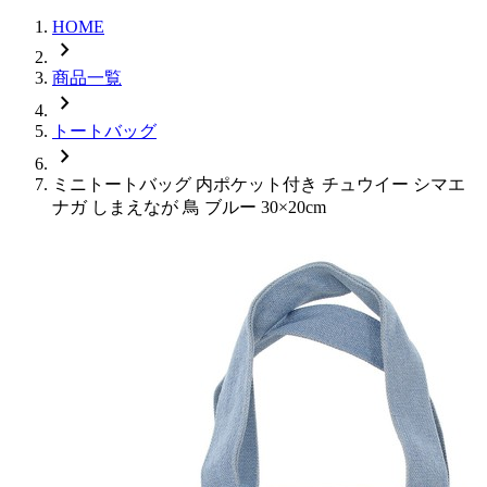
HOME
chevron_right
商品一覧
chevron_right
トートバッグ
chevron_right
ミニトートバッグ 内ポケット付き チュウイー シマエ
ナガ しまえなが 鳥 ブルー 30×20cm