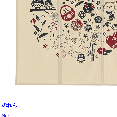
のれん
Noren