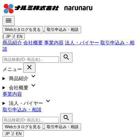
menu
Webカタログを見る
取引申込み・相談
|
/
JP
EN
商品紹介
会社概要
事業内容
法人・バイヤー
取引申込み・相
談
search
close
メニュー
expand_more
商品紹介
expand_more
会社概要
事業内容
expand_more
法人・バイヤー
取引申込み・相談
search
Webカタログを見る
取引申込み・相談
/
JP
EN