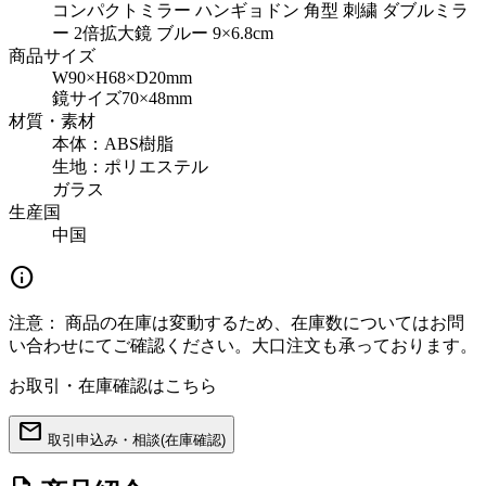
コンパクトミラー ハンギョドン 角型 刺繍 ダブルミラ
ー 2倍拡大鏡 ブルー 9×6.8cm
商品サイズ
W90×H68×D20mm
鏡サイズ70×48mm
材質・素材
本体：ABS樹脂
生地：ポリエステル
ガラス
生産国
中国
info
注意：
商品の在庫は変動するため、在庫数についてはお問
い合わせにてご確認ください。大口注文も承っております。
お取引・在庫確認はこちら
mail
取引申込み・相談(在庫確認)