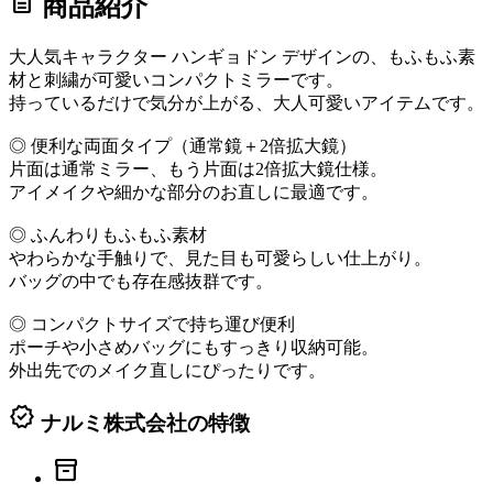
description
商品紹介
大人気キャラクター ハンギョドン デザインの、もふもふ素
材と刺繍が可愛いコンパクトミラーです。
持っているだけで気分が上がる、大人可愛いアイテムです。
◎ 便利な両面タイプ（通常鏡＋2倍拡大鏡）
片面は通常ミラー、もう片面は2倍拡大鏡仕様。
アイメイクや細かな部分のお直しに最適です。
◎ ふんわりもふもふ素材
やわらかな手触りで、見た目も可愛らしい仕上がり。
バッグの中でも存在感抜群です。
◎ コンパクトサイズで持ち運び便利
ポーチや小さめバッグにもすっきり収納可能。
外出先でのメイク直しにぴったりです。
verified
ナルミ株式会社の特徴
inventory_2