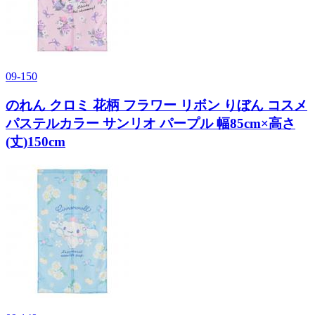
09-150
のれん クロミ 花柄 フラワー リボン りぼん コスメ
パステルカラー サンリオ パープル 幅85cm×高さ
(丈)150cm