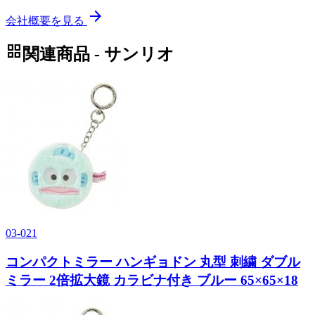
arrow_forward
会社概要を見る
grid_view
関連商品 - サンリオ
03-021
コンパクトミラー ハンギョドン 丸型 刺繍 ダブル
ミラー 2倍拡大鏡 カラビナ付き ブルー 65×65×18