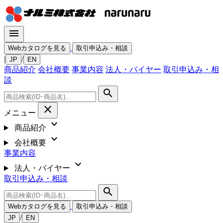
menu
Webカタログを見る
取引申込み・相談
|
/
JP
EN
商品紹介
会社概要
事業内容
法人・バイヤー
取引申込み・相
談
search
close
メニュー
expand_more
商品紹介
expand_more
会社概要
事業内容
expand_more
法人・バイヤー
取引申込み・相談
search
Webカタログを見る
取引申込み・相談
/
JP
EN