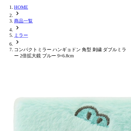
HOME
chevron_right
商品一覧
chevron_right
ミラー
chevron_right
コンパクトミラー ハンギョドン 角型 刺繍 ダブルミラ
ー 2倍拡大鏡 ブルー 9×6.8cm