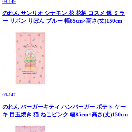
09-149
のれん サンリオ シナモン 花 花柄 コスメ 鏡 ミラ
ー リボン りぼん ブルー 幅85cm×高さ(丈)150cm
09-147
のれん バーガーキティ ハンバーガー ポテト ケー
キ 目玉焼き 猫 ねこピンク 幅85cm×高さ(丈)150cm