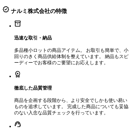
verified
ナルミ株式会社の特徴
inventory_2
迅速な取引・納品
多品種小ロットの商品アイテム。 お取引も簡単で、小
回りのきく商品供給体制を整えています。 納品もスピ
ーディーでお客様のご要望にお応えします。
workspace_premium
徹底した品質管理
商品を企画する段階から、より安全でしかも使い易い
ものを追求しています。 完成した商品についても妥協
のない入念な品質チェックを行っています。
support_agent