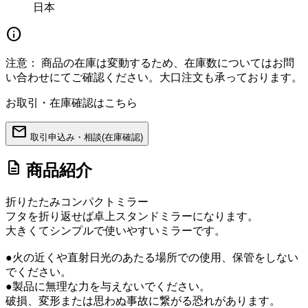
日本
info
注意：
商品の在庫は変動するため、在庫数についてはお問
い合わせにてご確認ください。大口注文も承っております。
お取引・在庫確認はこちら
mail
取引申込み・相談(在庫確認)
description
商品紹介
折りたたみコンパクトミラー
フタを折り返せば卓上スタンドミラーになります。
大きくてシンプルで使いやすいミラーです。
●火の近くや直射日光のあたる場所での使用、保管をしない
でください。
●製品に無理な力を与えないでください。
破損、変形または思わぬ事故に繋がる恐れがあります。