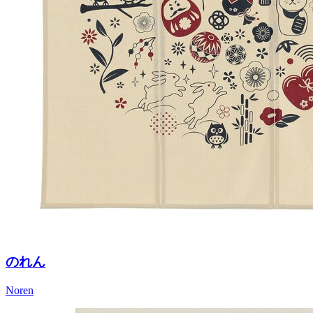
のれん
Noren