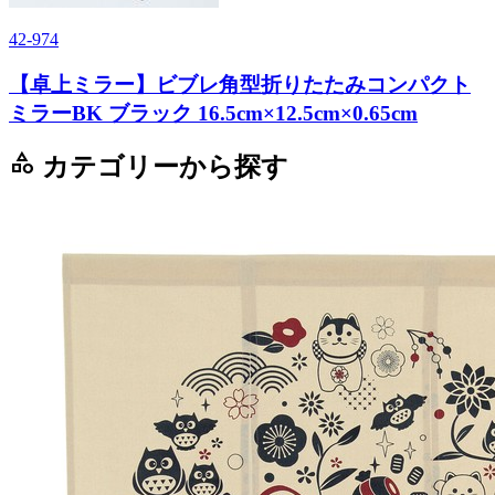
42-974
【卓上ミラー】ビブレ角型折りたたみコンパクト
ミラーBK ブラック 16.5cm×12.5cm×0.65cm
category
カテゴリーから探す