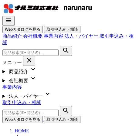
menu
Webカタログを見る
取引申込み・相談
商品紹介
会社概要
事業内容
法人・バイヤー
取引申込み・相
談
search
close
メニュー
expand_more
商品紹介
expand_more
会社概要
事業内容
expand_more
法人・バイヤー
取引申込み・相談
search
Webカタログを見る
取引申込み・相談
HOME