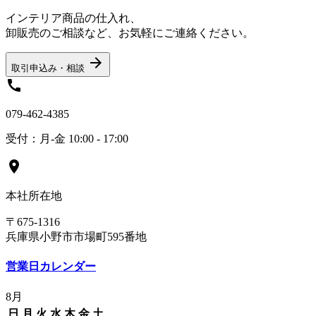
インテリア商品の仕入れ、
卸販売のご相談など、お気軽にご連絡ください。
arrow_forward
取引申込み・相談
call
079-462-4385
受付：月-金 10:00 - 17:00
location_on
本社所在地
〒675-1316
兵庫県小野市市場町595番地
営業日カレンダー
8月
日
月
火
水
木
金
土