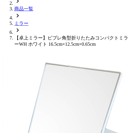
chevron_right
商品一覧
chevron_right
ミラー
chevron_right
【卓上ミラー】ビブレ角型折りたたみコンパクトミラ
ーWH ホワイト 16.5cm×12.5cm×0.65cm