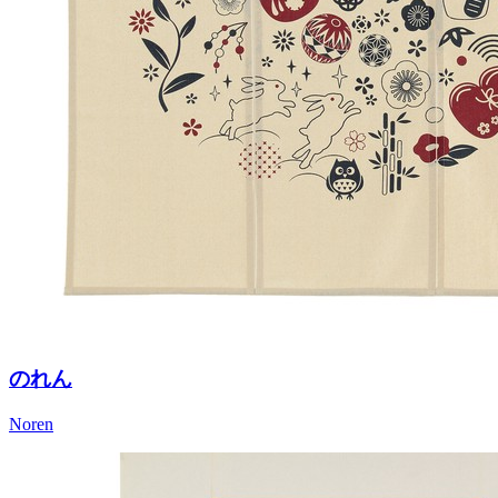
のれん
Noren