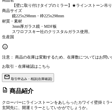
商品名
【壁に取り付けタイプのミラー】★ラインストーン吊り
商品サイズ
鏡225x298mm・枠225x298mm
材質・素材
3mm厚ガラス鏡・MDF板
スワロフスキー社のクリスタルガラス使用。
生産国
info
注意：
商品の在庫は変動するため、在庫数についてはお問い
お取引・在庫確認はこちら
mail
取引申込み・相談(在庫確認)
description
商品紹介
クローバーにラインストーンをあしらったカワイイ壁掛ミラ
玄関先に、開運ミラーとしていかがでしょうか。