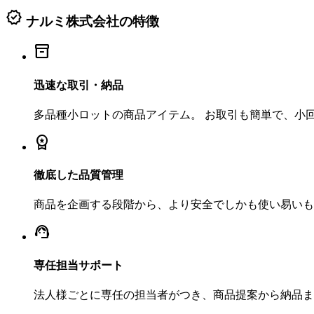
verified
ナルミ株式会社の特徴
inventory_2
迅速な取引・納品
多品種小ロットの商品アイテム。 お取引も簡単で、小
workspace_premium
徹底した品質管理
商品を企画する段階から、より安全でしかも使い易いも
support_agent
専任担当サポート
法人様ごとに専任の担当者がつき、商品提案から納品ま