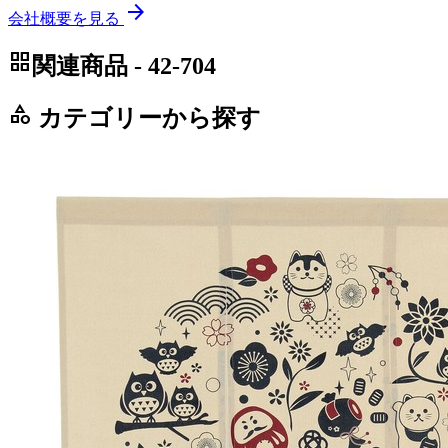
arrow_forward
会社概要を見る
grid_view
関連商品 - 42-704
category
カテゴリーから探す