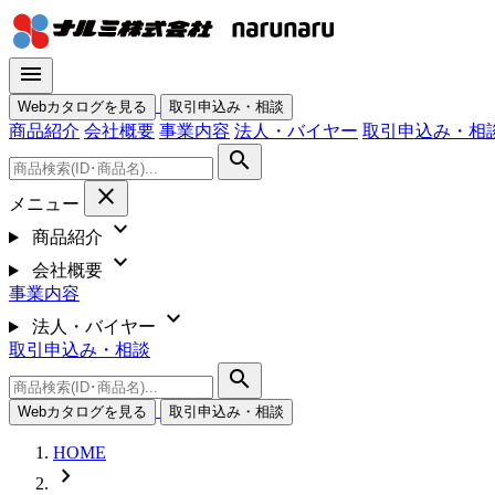
menu
Webカタログを見る
取引申込み・相談
商品紹介
会社概要
事業内容
法人・バイヤー
取引申込み・相
search
close
メニュー
expand_more
商品紹介
expand_more
会社概要
事業内容
expand_more
法人・バイヤー
取引申込み・相談
search
Webカタログを見る
取引申込み・相談
HOME
chevron_right