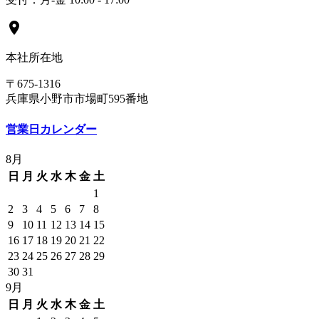
location_on
本社所在地
〒675-1316
兵庫県小野市市場町595番地
営業日カレンダー
8月
日
月
火
水
木
金
土
1
2
3
4
5
6
7
8
9
10
11
12
13
14
15
16
17
18
19
20
21
22
23
24
25
26
27
28
29
30
31
9月
日
月
火
水
木
金
土