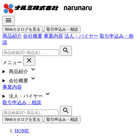
menu
Webカタログを見る
取引申込み・相談
商品紹介
会社概要
事業内容
法人・バイヤー
取引申込み・相
談
search
close
メニュー
expand_more
商品紹介
expand_more
会社概要
事業内容
expand_more
法人・バイヤー
取引申込み・相談
search
Webカタログを見る
取引申込み・相談
HOME