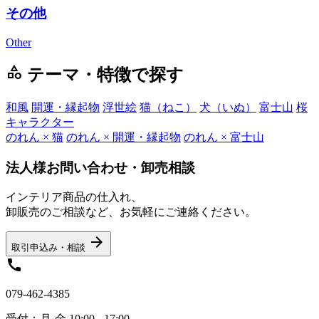
その他
Other
category
テーマ・特徴で探す
和風
開運・縁起物
浮世絵
猫（ねこ）
犬（いぬ）
富士山
桜
キャラクター
のれん × 猫
のれん × 開運・縁起物
のれん × 富士山
法人様お問い合わせ・卸売相談
インテリア商品の仕入れ、
卸販売のご相談など、お気軽にご連絡ください。
arrow_forward
取引申込み・相談
call
079-462-4385
受付：月-金 10:00 - 17:00