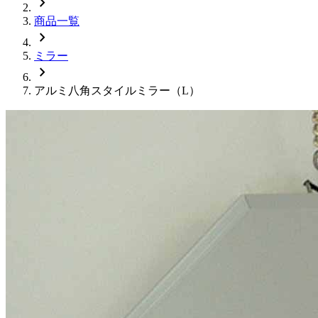
chevron_right
商品一覧
chevron_right
ミラー
chevron_right
アルミ八角スタイルミラー（L）