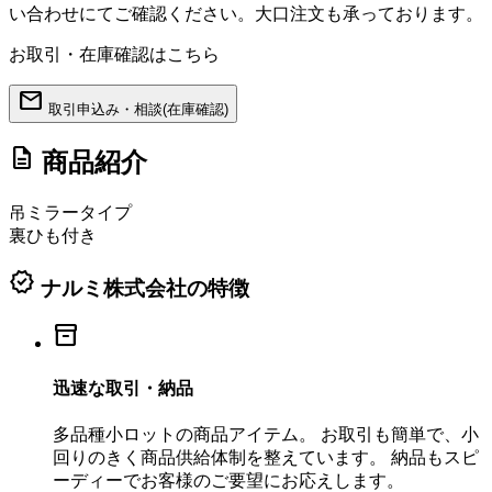
い合わせにてご確認ください。大口注文も承っております。
お取引・在庫確認はこちら
mail
取引申込み・相談(在庫確認)
description
商品紹介
吊ミラータイプ
裏ひも付き
verified
ナルミ株式会社の特徴
inventory_2
迅速な取引・納品
多品種小ロットの商品アイテム。 お取引も簡単で、小
回りのきく商品供給体制を整えています。 納品もスピ
ーディーでお客様のご要望にお応えします。