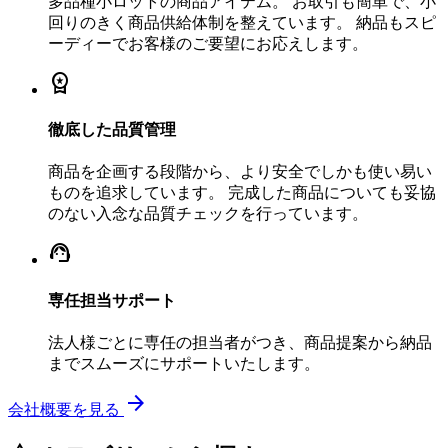
多品種小ロットの商品アイテム。 お取引も簡単で、小
回りのきく商品供給体制を整えています。 納品もスピ
ーディーでお客様のご要望にお応えします。
workspace_premium
徹底した品質管理
商品を企画する段階から、より安全でしかも使い易い
ものを追求しています。 完成した商品についても妥協
のない入念な品質チェックを行っています。
support_agent
専任担当サポート
法人様ごとに専任の担当者がつき、商品提案から納品
までスムーズにサポートいたします。
arrow_forward
会社概要を見る