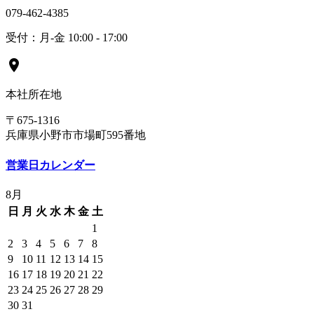
079-462-4385
受付：月-金 10:00 - 17:00
location_on
本社所在地
〒675-1316
兵庫県小野市市場町595番地
営業日カレンダー
8月
日
月
火
水
木
金
土
1
2
3
4
5
6
7
8
9
10
11
12
13
14
15
16
17
18
19
20
21
22
23
24
25
26
27
28
29
30
31