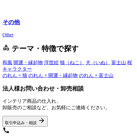
その他
Other
category
テーマ・特徴で探す
和風
開運・縁起物
浮世絵
猫（ねこ）
犬（いぬ）
富士山
桜
キャラクター
のれん × 猫
のれん × 開運・縁起物
のれん × 富士山
法人様お問い合わせ・卸売相談
インテリア商品の仕入れ、
卸販売のご相談など、お気軽にご連絡ください。
arrow_forward
取引申込み・相談
call