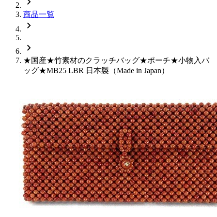
chevron_right
商品一覧
chevron_right
chevron_right
★国産★竹素材のクラッチバッグ★ポーチ★小物入バ
ッグ★MB25 LBR 日本製（Made in Japan）