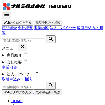
menu
Webカタログを見る
取引申込み・相談
商品紹介
会社概要
事業内容
法人・バイヤー
取引申込み・相
談
search
close
メニュー
expand_more
商品紹介
expand_more
会社概要
事業内容
expand_more
法人・バイヤー
取引申込み・相談
search
Webカタログを見る
取引申込み・相談
HOME