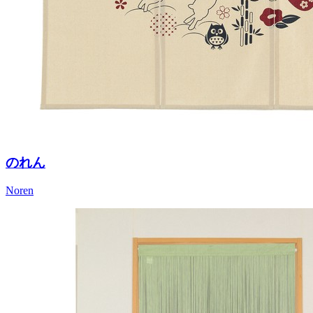
のれん
Noren