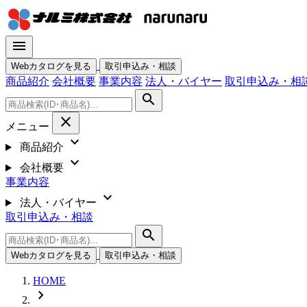
menu
Webカタログを見る
取引申込み・相談
商品紹介
会社概要
事業内容
法人・バイヤー
取引申込み・相
search
close
メニュー
expand_more
商品紹介
expand_more
会社概要
事業内容
expand_more
法人・バイヤー
取引申込み・相談
search
Webカタログを見る
取引申込み・相談
HOME
chevron_right