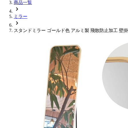
商品一覧
chevron_right
ミラー
chevron_right
スタンドミラー ゴールド色 アルミ製 飛散防止加工 壁掛け可能