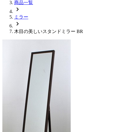
商品一覧
chevron_right
ミラー
chevron_right
木目の美しいスタンドミラー BR