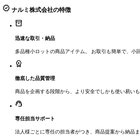
verified
ナルミ株式会社の特徴
inventory_2
迅速な取引・納品
多品種小ロットの商品アイテム。 お取引も簡単で、小
workspace_premium
徹底した品質管理
商品を企画する段階から、より安全でしかも使い易いも
support_agent
専任担当サポート
法人様ごとに専任の担当者がつき、商品提案から納品ま