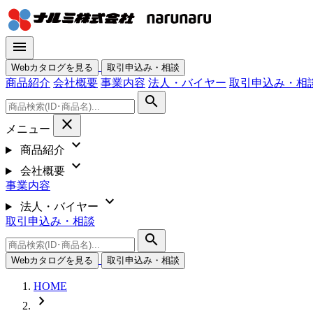
menu
Webカタログを見る
取引申込み・相談
商品紹介
会社概要
事業内容
法人・バイヤー
取引申込み・相
search
close
メニュー
expand_more
商品紹介
expand_more
会社概要
事業内容
expand_more
法人・バイヤー
取引申込み・相談
search
Webカタログを見る
取引申込み・相談
HOME
chevron_right