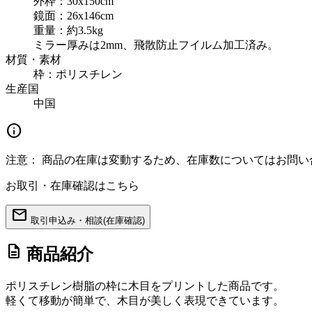
外枠：30x150cm
鏡面：26x146cm
重量：約3.5kg
ミラー厚みは2mm、飛散防止フイルム加工済み。
材質・素材
枠：ポリスチレン
生産国
中国
info
注意：
商品の在庫は変動するため、在庫数についてはお問い
お取引・在庫確認はこちら
mail
取引申込み・相談(在庫確認)
description
商品紹介
ポリスチレン樹脂の枠に木目をプリントした商品です。
軽くて移動が簡単で、木目が美しく表現できています。