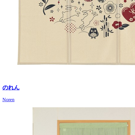
のれん
Noren