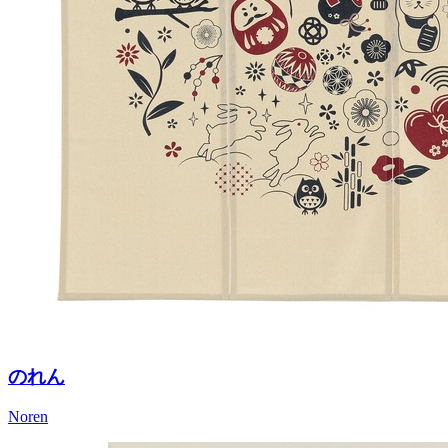
のれん
Noren