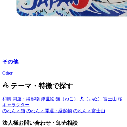
その他
Other
category
テーマ・特徴で探す
和風
開運・縁起物
浮世絵
猫（ねこ）
犬（いぬ）
富士山
桜
キャラクター
のれん × 猫
のれん × 開運・縁起物
のれん × 富士山
法人様お問い合わせ・卸売相談