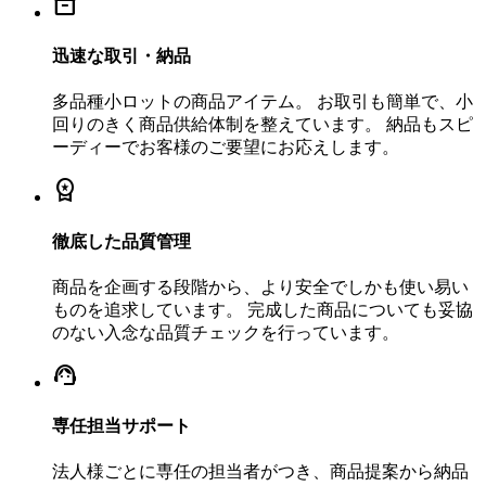
inventory_2
迅速な取引・納品
多品種小ロットの商品アイテム。 お取引も簡単で、小
回りのきく商品供給体制を整えています。 納品もスピ
ーディーでお客様のご要望にお応えします。
workspace_premium
徹底した品質管理
商品を企画する段階から、より安全でしかも使い易い
ものを追求しています。 完成した商品についても妥協
のない入念な品質チェックを行っています。
support_agent
専任担当サポート
法人様ごとに専任の担当者がつき、商品提案から納品