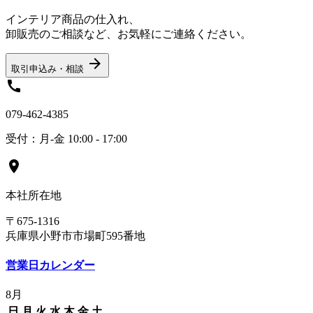
インテリア商品の仕入れ、
卸販売のご相談など、お気軽にご連絡ください。
arrow_forward
取引申込み・相談
call
079-462-4385
受付：月-金 10:00 - 17:00
location_on
本社所在地
〒675-1316
兵庫県小野市市場町595番地
営業日カレンダー
8月
日
月
火
水
木
金
土