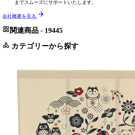
までスムーズにサポートいたします。
arrow_forward
会社概要を見る
grid_view
関連商品 - 19445
category
カテゴリーから探す