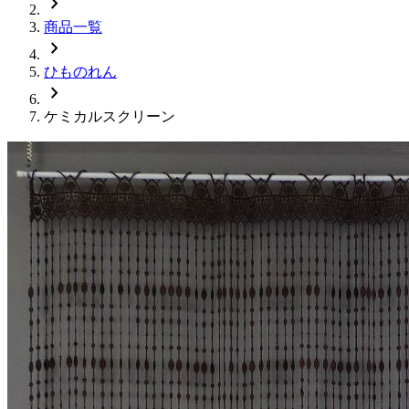
chevron_right
商品一覧
chevron_right
ひものれん
chevron_right
ケミカルスクリーン