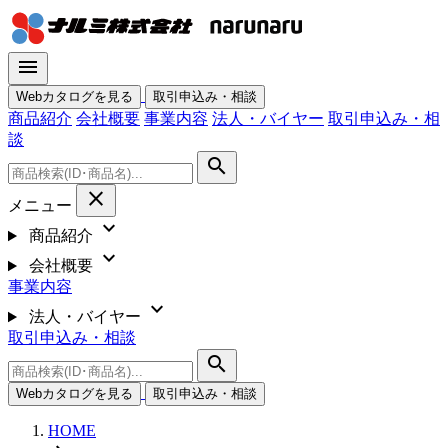
menu
Webカタログを見る
取引申込み・相談
商品紹介
会社概要
事業内容
法人・バイヤー
取引申込み・相
談
search
close
メニュー
expand_more
商品紹介
expand_more
会社概要
事業内容
expand_more
法人・バイヤー
取引申込み・相談
search
Webカタログを見る
取引申込み・相談
HOME