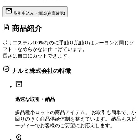
mail
取引申込み・相談(在庫確認)
description
商品紹介
ポリエステル100%なのに手触り肌触りはレーヨンと同じソ
フト・なめらかなに仕上げています。
長さは自由にカットできます。
verified
ナルミ株式会社の特徴
inventory_2
迅速な取引・納品
多品種小ロットの商品アイテム。 お取引も簡単で、小
回りのきく商品供給体制を整えています。 納品もスピ
ーディーでお客様のご要望にお応えします。
workspace_premium