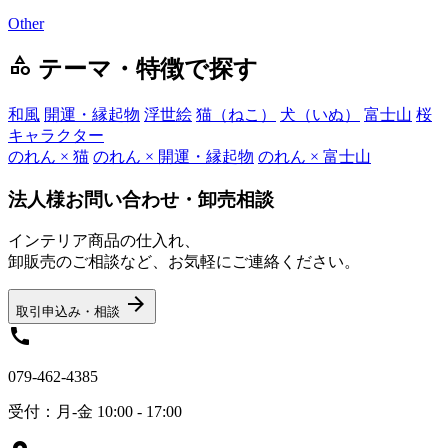
Other
category
テーマ・特徴で探す
和風
開運・縁起物
浮世絵
猫（ねこ）
犬（いぬ）
富士山
桜
キャラクター
のれん × 猫
のれん × 開運・縁起物
のれん × 富士山
法人様お問い合わせ・卸売相談
インテリア商品の仕入れ、
卸販売のご相談など、お気軽にご連絡ください。
arrow_forward
取引申込み・相談
call
079-462-4385
受付：月-金 10:00 - 17:00