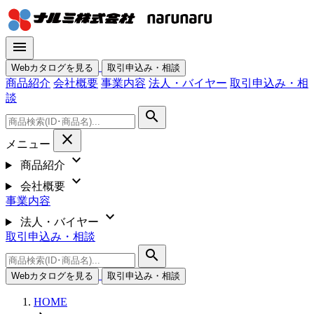
menu
Webカタログを見る
取引申込み・相談
商品紹介
会社概要
事業内容
法人・バイヤー
取引申込み・相
談
search
close
メニュー
expand_more
商品紹介
expand_more
会社概要
事業内容
expand_more
法人・バイヤー
取引申込み・相談
search
Webカタログを見る
取引申込み・相談
HOME