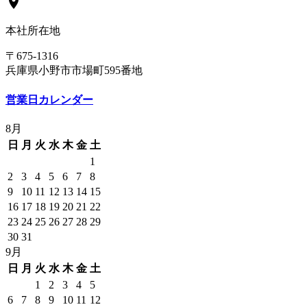
location_on
本社所在地
〒675-1316
兵庫県小野市市場町595番地
営業日カレンダー
8月
日
月
火
水
木
金
土
1
2
3
4
5
6
7
8
9
10
11
12
13
14
15
16
17
18
19
20
21
22
23
24
25
26
27
28
29
30
31
9月
日
月
火
水
木
金
土
1
2
3
4
5
6
7
8
9
10
11
12