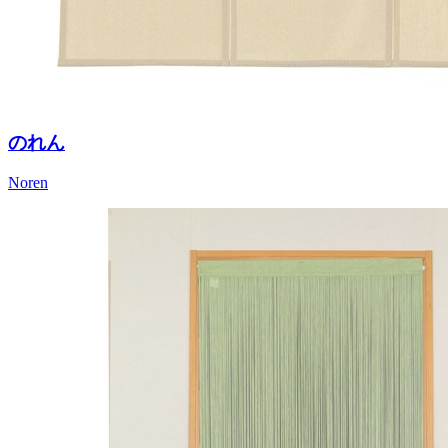
のれん
Noren