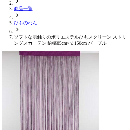
chevron_right
商品一覧
chevron_right
ひものれん
chevron_right
ソフトな肌触りのポリエステルひもスクリーン ストリ
ングスカーテン 約幅85cm×丈150cm パープル