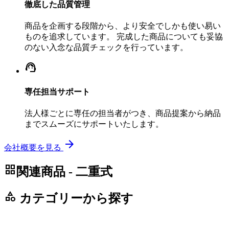
徹底した品質管理
商品を企画する段階から、より安全でしかも使い易い
ものを追求しています。 完成した商品についても妥協
のない入念な品質チェックを行っています。
support_agent
専任担当サポート
法人様ごとに専任の担当者がつき、商品提案から納品
までスムーズにサポートいたします。
arrow_forward
会社概要を見る
grid_view
関連商品 - 二重式
category
カテゴリーから探す