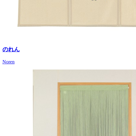
のれん
Noren