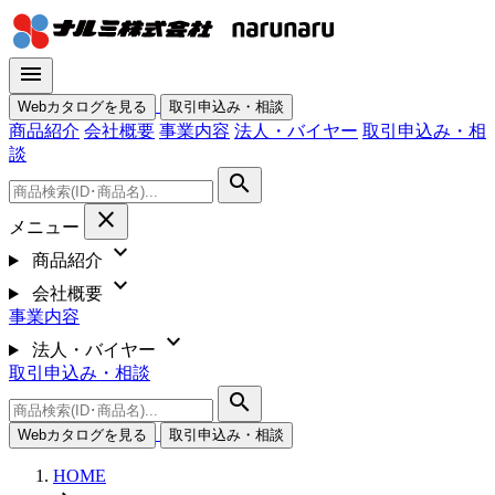
menu
Webカタログを見る
取引申込み・相談
商品紹介
会社概要
事業内容
法人・バイヤー
取引申込み・相
談
search
close
メニュー
expand_more
商品紹介
expand_more
会社概要
事業内容
expand_more
法人・バイヤー
取引申込み・相談
search
Webカタログを見る
取引申込み・相談
HOME