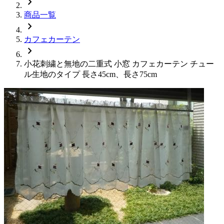
chevron_right
商品一覧
chevron_right
カフェカーテン
chevron_right
小花刺繍と無地の二重式 小窓 カフェカーテン チュー
ル生地のタイプ 長さ45cm、長さ75cm