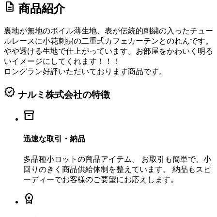
description
商品紹介
裏地が無地のボイル薄生地、表が伝統的刺繍の入ったチュー
ルレースに小花刺繍の二重式カフェカーテンとのれんです。
やや透ける生地で仕上がっています。お部屋をかわいく明る
いイメージにしてくれます！！！
ロングラン好評いただいております商品です。
verified
ナルミ株式会社の特徴
inventory_2
迅速な取引・納品
多品種小ロットの商品アイテム。 お取引も簡単で、小
回りのきく商品供給体制を整えています。 納品もスピ
ーディーでお客様のご要望にお応えします。
workspace_premium