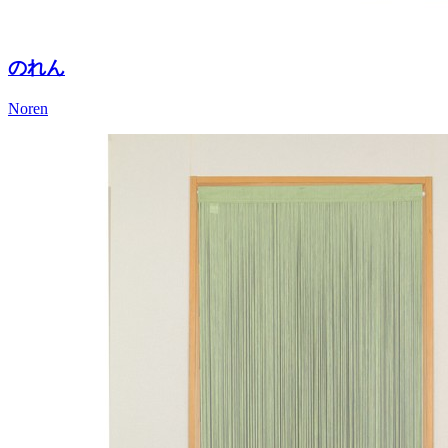
のれん
Noren