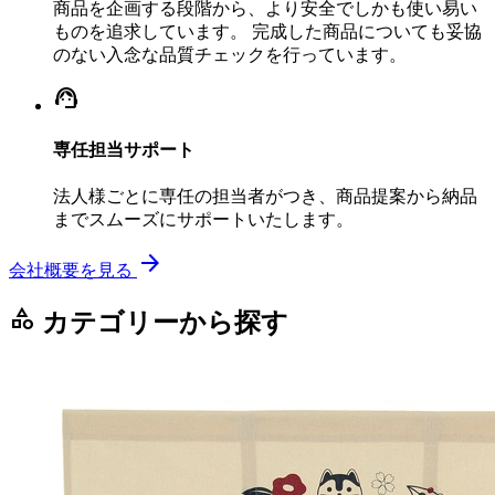
商品を企画する段階から、より安全でしかも使い易い
ものを追求しています。 完成した商品についても妥協
のない入念な品質チェックを行っています。
support_agent
専任担当サポート
法人様ごとに専任の担当者がつき、商品提案から納品
までスムーズにサポートいたします。
arrow_forward
会社概要を見る
category
カテゴリーから探す