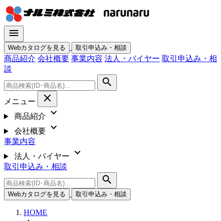
menu
Webカタログを見る
取引申込み・相談
商品紹介
会社概要
事業内容
法人・バイヤー
取引申込み・相
談
search
close
メニュー
expand_more
商品紹介
expand_more
会社概要
事業内容
expand_more
法人・バイヤー
取引申込み・相談
search
Webカタログを見る
取引申込み・相談
HOME