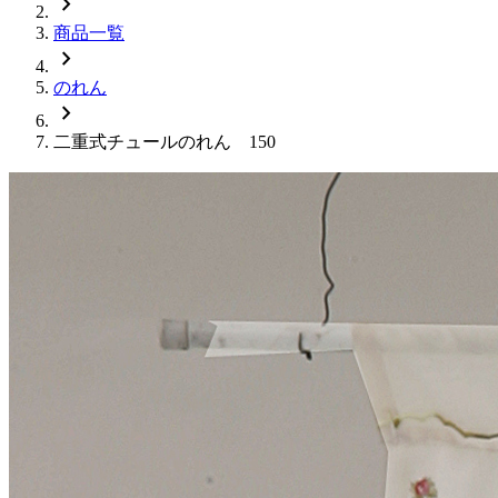
chevron_right
商品一覧
chevron_right
のれん
chevron_right
二重式チュールのれん 150