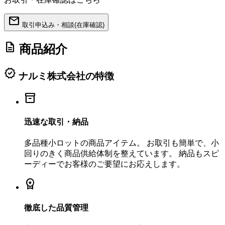
mail
取引申込み・相談(在庫確認)
description
商品紹介
verified
ナルミ株式会社の特徴
inventory_2
迅速な取引・納品
多品種小ロットの商品アイテム。 お取引も簡単で、小
回りのきく商品供給体制を整えています。 納品もスピ
ーディーでお客様のご要望にお応えします。
workspace_premium
徹底した品質管理