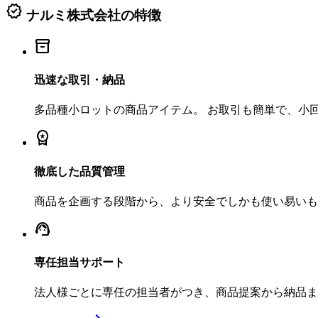
verified
ナルミ株式会社の特徴
inventory_2
迅速な取引・納品
多品種小ロットの商品アイテム。 お取引も簡単で、小
workspace_premium
徹底した品質管理
商品を企画する段階から、より安全でしかも使い易いも
support_agent
専任担当サポート
法人様ごとに専任の担当者がつき、商品提案から納品ま