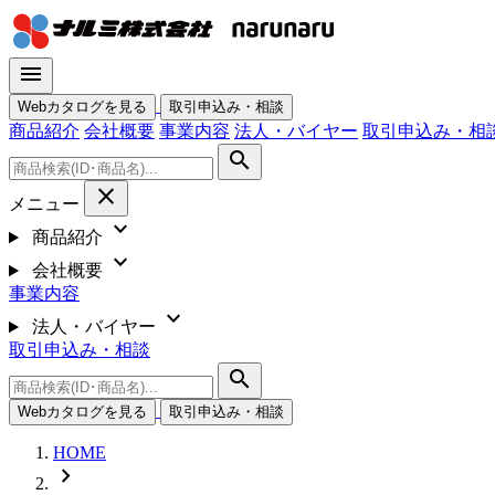
menu
Webカタログを見る
取引申込み・相談
商品紹介
会社概要
事業内容
法人・バイヤー
取引申込み・相
search
close
メニュー
expand_more
商品紹介
expand_more
会社概要
事業内容
expand_more
法人・バイヤー
取引申込み・相談
search
Webカタログを見る
取引申込み・相談
HOME
chevron_right