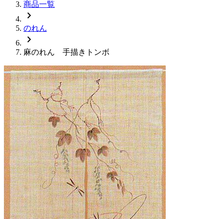
商品一覧
chevron_right
のれん
chevron_right
麻のれん 手描きトンボ