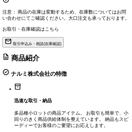
注意：
商品の在庫は変動するため、在庫数についてはお問
い合わせにてご確認ください。大口注文も承っております。
お取引・在庫確認はこちら
mail
取引申込み・相談(在庫確認)
description
商品紹介
verified
ナルミ株式会社の特徴
inventory_2
迅速な取引・納品
多品種小ロットの商品アイテム。 お取引も簡単で、小
回りのきく商品供給体制を整えています。 納品もスピ
ーディーでお客様のご要望にお応えします。