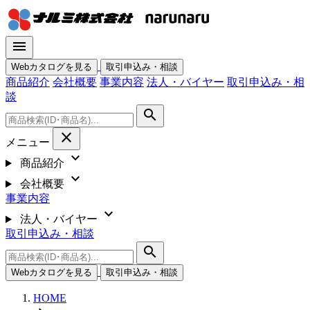
menu
Webカタログを見る
取引申込み・相談
商品紹介
会社概要
事業内容
法人・バイヤー
取引申込み・相
談
search
close
メニュー
expand_more
商品紹介
expand_more
会社概要
事業内容
expand_more
法人・バイヤー
取引申込み・相談
search
Webカタログを見る
取引申込み・相談
HOME