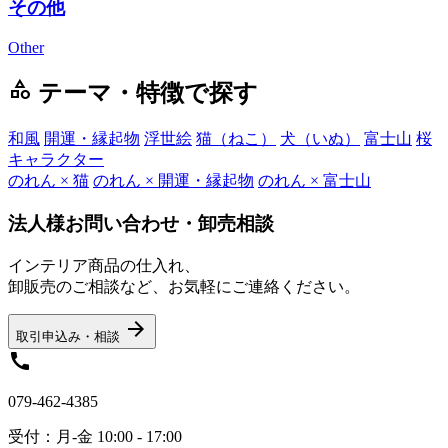
その他
Other
category
テーマ・特徴で探す
和風
開運・縁起物
浮世絵
猫（ねこ）
犬（いぬ）
富士山
桜
キャラクター
のれん × 猫
のれん × 開運・縁起物
のれん × 富士山
法人様お問い合わせ・卸売相談
インテリア商品の仕入れ、
卸販売のご相談など、お気軽にご連絡ください。
arrow_forward
取引申込み・相談
call
079-462-4385
受付：月-金 10:00 - 17:00