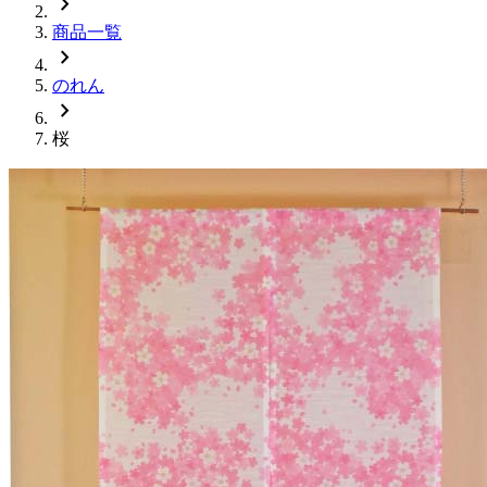
chevron_right
商品一覧
chevron_right
のれん
chevron_right
桜