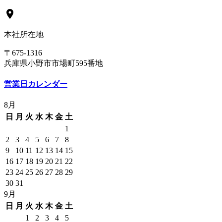
location_on
本社所在地
〒675-1316
兵庫県小野市市場町595番地
営業日カレンダー
8月
日
月
火
水
木
金
土
1
2
3
4
5
6
7
8
9
10
11
12
13
14
15
16
17
18
19
20
21
22
23
24
25
26
27
28
29
30
31
9月
日
月
火
水
木
金
土
1
2
3
4
5