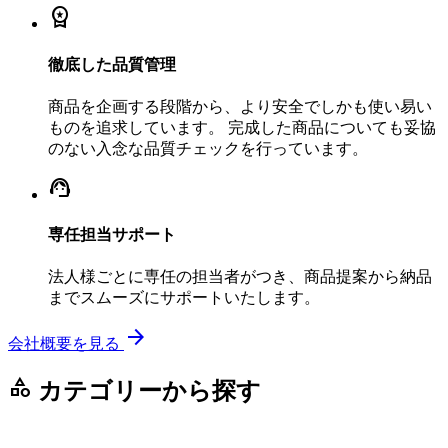
workspace_premium
徹底した品質管理
商品を企画する段階から、より安全でしかも使い易い
ものを追求しています。 完成した商品についても妥協
のない入念な品質チェックを行っています。
support_agent
専任担当サポート
法人様ごとに専任の担当者がつき、商品提案から納品
までスムーズにサポートいたします。
arrow_forward
会社概要を見る
category
カテゴリーから探す