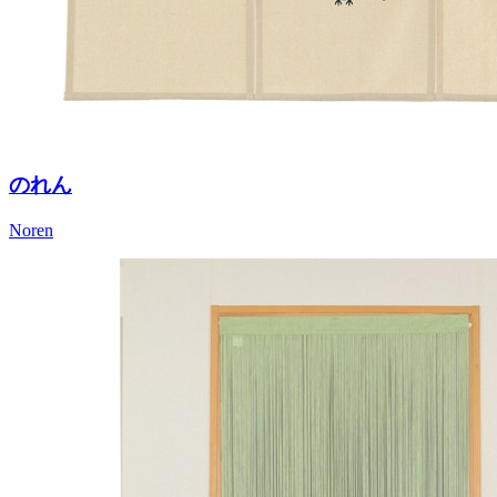
のれん
Noren