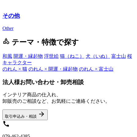
その他
Other
category
テーマ・特徴で探す
和風
開運・縁起物
浮世絵
猫（ねこ）
犬（いぬ）
富士山
桜
キャラクター
のれん × 猫
のれん × 開運・縁起物
のれん × 富士山
法人様お問い合わせ・卸売相談
インテリア商品の仕入れ、
卸販売のご相談など、お気軽にご連絡ください。
arrow_forward
取引申込み・相談
call
079-462-4385