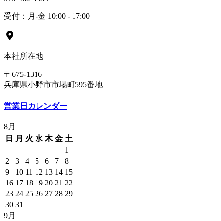
受付：月-金 10:00 - 17:00
location_on
本社所在地
〒675-1316
兵庫県小野市市場町595番地
営業日カレンダー
8月
日
月
火
水
木
金
土
1
2
3
4
5
6
7
8
9
10
11
12
13
14
15
16
17
18
19
20
21
22
23
24
25
26
27
28
29
30
31
9月