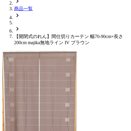
chevron_right
商品一覧
chevron_right
chevron_right
【開閉式のれん】間仕切りカーテン 幅70-90cm×長さ
200cm majika無地ライン IV ブラウン