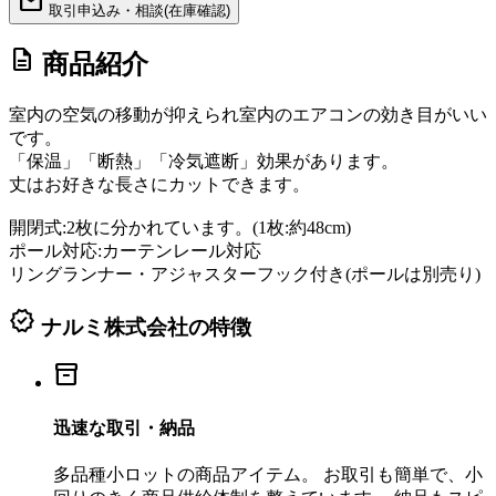
mail
取引申込み・相談(在庫確認)
description
商品紹介
室内の空気の移動が抑えられ室内のエアコンの効き目がいい
です。
「保温」「断熱」「冷気遮断」効果があります。
丈はお好きな長さにカットできます。
開閉式:2枚に分かれています。(1枚:約48cm)
ポール対応:カーテンレール対応
リングランナー・アジャスターフック付き(ポールは別売り)
verified
ナルミ株式会社の特徴
inventory_2
迅速な取引・納品
多品種小ロットの商品アイテム。 お取引も簡単で、小