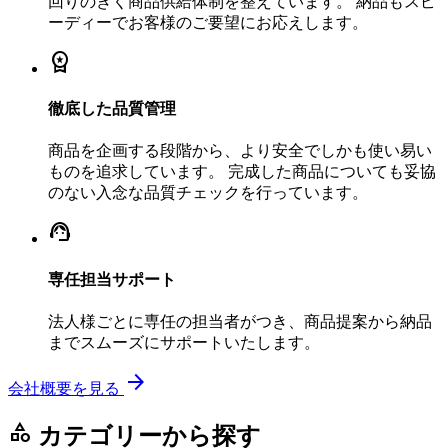
回りのきく商品供給体制を整えています。 納品もスピ
ーディーでお客様のご要望にお応えします。
workspace_premium
徹底した品質管理
商品を企画する段階から、より安全でしかも使い易い
ものを追求しています。 完成した商品についても妥協
のない入念な品質チェックを行っています。
support_agent
専任担当サポート
法人様ごとに専任の担当者がつき、商品提案から納品
までスムーズにサポートいたします。
arrow_forward
会社概要を見る
category
カテゴリーから探す