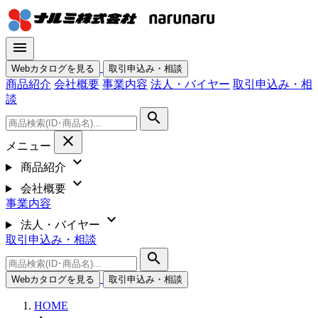
menu
Webカタログを見る
取引申込み・相談
商品紹介
会社概要
事業内容
法人・バイヤー
取引申込み・相
談
search
close
メニュー
expand_more
商品紹介
expand_more
会社概要
事業内容
expand_more
法人・バイヤー
取引申込み・相談
search
Webカタログを見る
取引申込み・相談
HOME